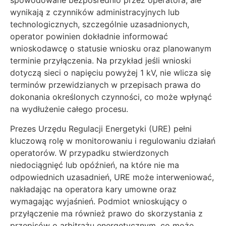
spowodowane bezpośrednio przez operatora, ale
wynikają z czynników administracyjnych lub
technologicznych, szczególnie uzasadnionych,
operator powinien dokładnie informować
wnioskodawcę o statusie wniosku oraz planowanym
terminie przyłączenia. Na przykład jeśli wnioski
dotyczą sieci o napięciu powyżej 1 kV, nie wlicza się
terminów przewidzianych w przepisach prawa do
dokonania określonych czynności, co może wpłynąć
na wydłużenie całego procesu.
Prezes Urzędu Regulacji Energetyki (URE) pełni
kluczową rolę w monitorowaniu i regulowaniu działań
operatorów. W przypadku stwierdzonych
niedociągnięć lub opóźnień, na które nie ma
odpowiednich uzasadnień, URE może interweniować,
nakładając na operatora kary umowne oraz
wymagając wyjaśnień. Podmiot wnioskujący o
przyłączenie ma również prawo do skorzystania z
przepisów o arbitrażu energetycznym, co może