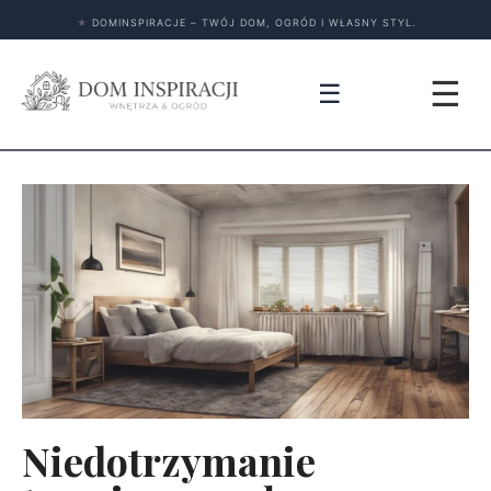
★
DOMINSPIRACJE – TWÓJ DOM, OGRÓD I WŁASNY STYL.
☰
☰
Niedotrzymanie