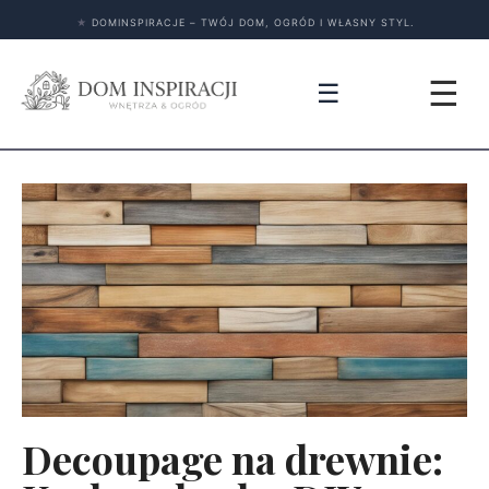
★
DOMINSPIRACJE – TWÓJ DOM, OGRÓD I WŁASNY STYL.
☰
☰
Decoupage na drewnie: