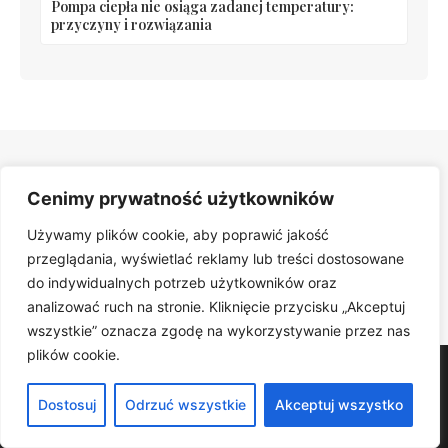
Pompa ciepła nie osiąga zadanej temperatury:
przyczyny i rozwiązania
Cenimy prywatność użytkowników
Polecane artykuły
Używamy plików cookie, aby poprawić jakość
Odkryj więcej inspiracji i praktycznych porad.
przeglądania, wyświetlać reklamy lub treści dostosowane
do indywidualnych potrzeb użytkowników oraz
PRZEGLĄDAJ ARTYKUŁY
analizować ruch na stronie. Kliknięcie przycisku „Akceptuj
wszystkie” oznacza zgodę na wykorzystywanie przez nas
plików cookie.
Dominspiracji
Dostosuj
Odrzuć wszystkie
Akceptuj wszystko
Dominspiracje – Twój dom, ogród i własny styl.. Znajdziesz u
nas praktyczne porady, trendy i sprawdzone rozwiązania.