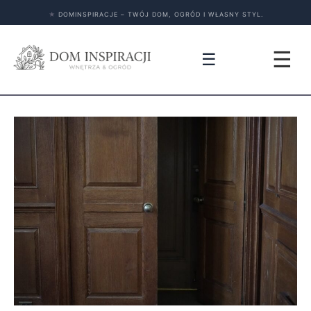
★
DOMINSPIRACJE – TWÓJ DOM, OGRÓD I WŁASNY STYL.
☰
☰