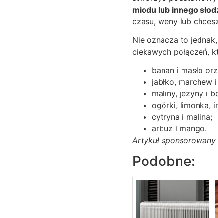
miodu lub innego słod
czasu, weny lub chces
Nie oznacza to jednak,
ciekawych połączeń, k
banan i masło or
jabłko, marchew 
maliny, jeżyny i b
ogórki, limonka, i
cytryna i malina;
arbuz i mango.
Artykuł sponsorowany
Podobne: