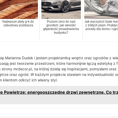
Najlepsze płyty g-k do
Poziom zero ile nad
Jak wyczyścić białe tra
zabudowy poddasza
gruntem: jak określić
z żółtych plam: Prakty
głębokość posadowienia
porady dla domu i ogr
budynku?
ę Marianna Dudek i jestem projektantką wnętrz oraz ogrodów z wie
sją jest tworzenie przestrzeni, które harmonijnie łączą estetykę z 
strony mrdecor.pl, na której dzielę się inspiracjami, pomysłami oraz
ętrze oraz ogród. W każdym projekcie stawiam na indywidualność ora
 klientom odkryć ich własny styl.
e Powietrze: energooszczędne drzwi zewnętrzne. Co tr