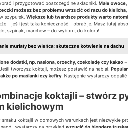
brać i przygotować poszczególne składniki.
Małe owoce, t
rzeczki możesz bez problemu wrzucić od razu do kielicha
,
rw szypułek.
Większe lub twardsze produkty warto natomi
akże – jeśli jest taka konieczność – obrać je. Masz tutaj ab
do, szpinak, marchew – do wyboru, do koloru!
ie murłaty bez wieńca: skuteczne kotwienie na dachu
ione dodatki, np. nasiona, orzechy, czekoladę czy kakao
– 
 Jeśli tworzysz koktajl, możesz postawić na nabiał.
Popular
także po maślanki czy kefiry
. Następnie wystarczy odpalić
mbinacje koktajli – stwórz p
m kielichowym
smaku koktajli w domowych warunkach jest niezwykle pros
napój, wystarczy na przykład
wrzucić do blendera truska