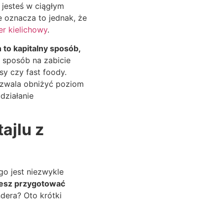
k jesteś w ciągłym
 oznacza to jednak, że
er kielichowy
.
to kapitalny sposób,
 sposób na zabicie
sy czy fast foody.
ozwala obniżyć poziom
działanie
ajlu z
o jest niezwykle
żesz przygotować
dera? Oto krótki