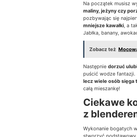
Na początek musisz wy
maliny, jeżyny czy po
pozbywając się najpie
mniejsze kawałki
, a t
Jabłka, banany, awoka
Zobacz też
Mocowan
Następnie
dorzuć ulub
puścić wodze fantazji.
lecz wiele osób sięga 
całą mieszankę!
Ciekawe ko
z blendere
Wykonanie bogatych w 
stworzyć podstawowy 