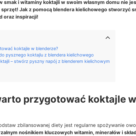
 smak i witaminy koktajli w swoim własnym domu nie jes
 sprzęt! Jak z pomocą blendera kielichowego stworzyć 
 oraz inspiracji!
tować koktajle w blenderze?
do pysznego koktajlu z blendera kielichowego
tajli – stwórz pyszny napój z blenderem kielichowym
arto przygotować koktajle 
odstaw zbilansowanej diety jest regularne spożywanie ow
zalnym nośnikiem kluczowych witamin, minerałów i skł