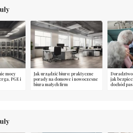
uły
nie mocy
Jak urządzić biuro: praktyczne
Doradztwo 
erga, PGE i
porady na domowe i nowoczesne
jak bezpie
biura małych firm
dochód pas
uły