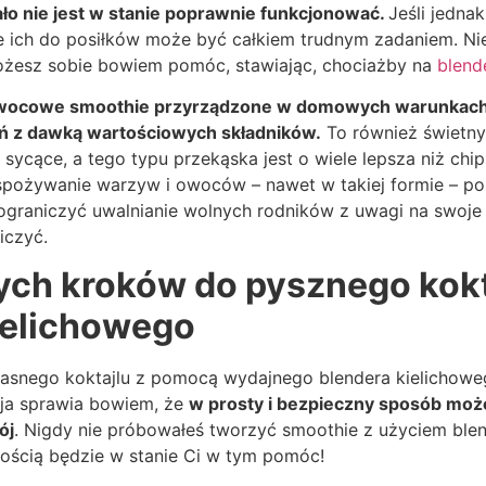
ało nie jest w stanie poprawnie funkcjonować.
Jeśli jedna
ich do posiłków może być całkiem trudnym zadaniem. Nie
możesz sobie bowiem pomóc, stawiając, chociażby na
blend
 owocowe smoothie przyrządzone w domowych warunkach 
eń z dawką wartościowych składników.
To również świetny
 sycące, a tego typu przekąska jest o wiele lepsza niż chip
pożywanie warzyw i owoców – nawet w takiej formie – p
ograniczyć uwalnianie wolnych rodników z uwagi na swoje 
iczyć.
tych kroków do pysznego kokt
ielichowego
asnego koktajlu z pomocą wydajnego blendera kielichoweg
cja sprawia bowiem, że
w prosty i bezpieczny sposób mo
ój
. Nigdy nie próbowałeś tworzyć smoothie z użyciem blen
nością będzie w stanie Ci w tym pomóc!