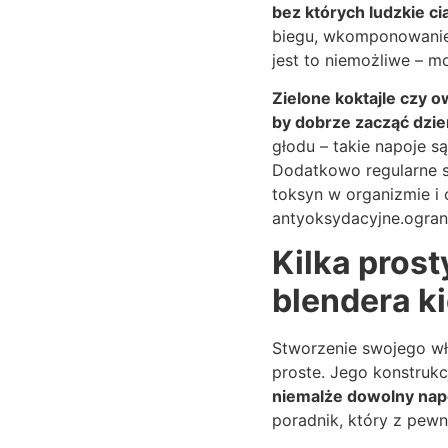
bez których ludzkie ci
biegu, wkomponowanie 
jest to niemożliwe – 
Zielone koktajle czy
by dobrze zacząć dzi
głodu – takie napoje są
Dodatkowo regularne s
toksyn w organizmie i 
antyoksydacyjne.ogran
Kilka pros
blendera k
Stworzenie swojego wł
proste. Jego konstruk
niemalże dowolny nap
poradnik, który z pew