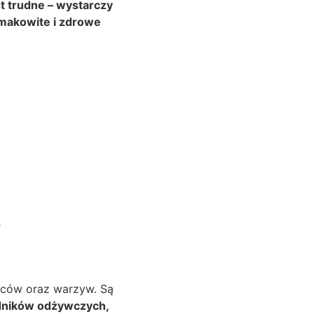
t trudne – wystarczy
smakowite i zdrowe
w
oców oraz warzyw. Są
adników odżywczych,