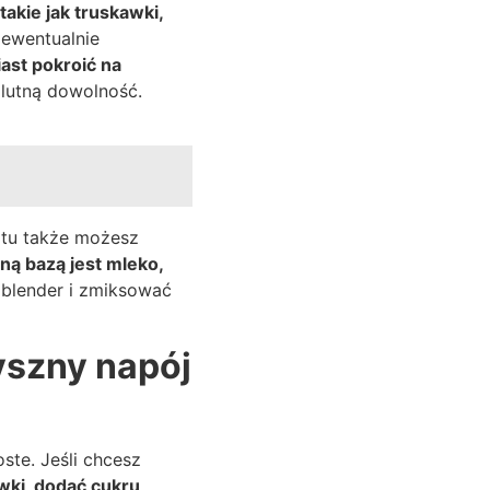
akie jak truskawki,
 ewentualnie
ast pokroić na
solutną dowolność.
tu także możesz
ną bazą jest mleko,
 blender i zmiksować
yszny napój
te. Jeśli chcesz
wki, dodać cukru,