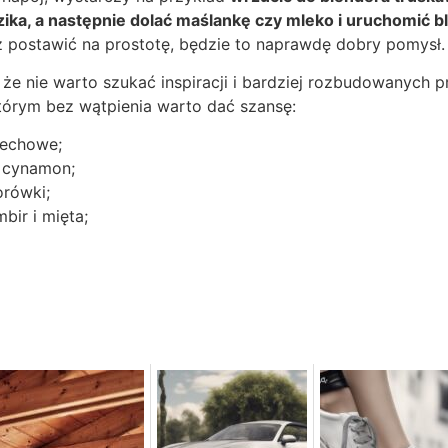
zika, a następnie dolać maślankę czy mleko i uruchomić b
z postawić na prostotę, będzie to naprawdę dobry pomysł.
 że nie warto szukać inspiracji i bardziej rozbudowanych p
tórym bez wątpienia warto dać szansę:
zechowe;
i cynamon;
orówki;
mbir i mięta;