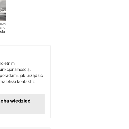
mpki
czne
odu
loletnim
funkcjonalnością.
 poradami, jak urządzić
z bliski kontakt z
zeba wiedzieć