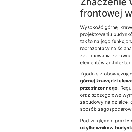
Znaczenie 
frontowej w
Wysokość górnej krawę
projektowaniu budynk
także na jego funkcjon
reprezentacyjną ścian
zaplanowania zarówno 
elementów architekton
Zgodnie z obowiązują
górnej krawędzi elewa
przestrzennego
. Regu
oraz szczegółowe wym
zabudowy na działce,
sposób zagospodarowa
Pod względem prakty
użytkowników budyn