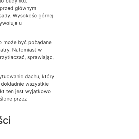
go budynku.
 przed głównym
sady. Wysokość górnej
ywołuje u
 co może być pożądane
eatry. Natomiast w
zytłaczać, sprawiając,
ytuowanie dachu, który
 dokładnie wszystkie
kt ten jest wyjątkowo
ślone przez
ści