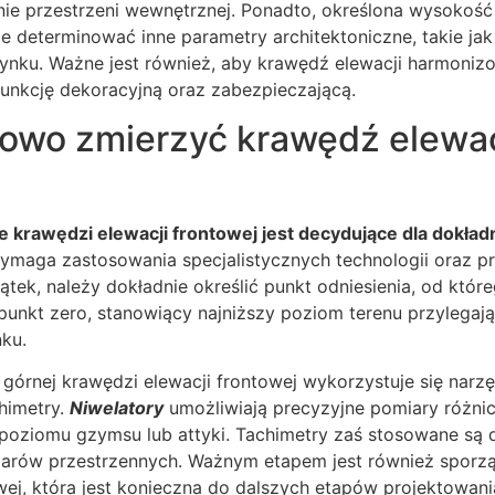
ie przestrzeni wewnętrznej. Ponadto, określona wysokość
e determinować inne parametry architektoniczne, takie ja
dynku. Ważne jest również, aby krawędź elewacji harmoniz
 funkcję dekoracyjną oraz zabezpieczającą.
łowo zmierzyć krawędź elewac
 krawędzi elewacji frontowej jest decydujące dla dokła
wymaga zastosowania specjalistycznych technologii oraz p
tek, należy dokładnie określić punkt odniesienia, od któ
 punkt zero, stanowiący najniższy poziom terenu przylega
ku.
órnej krawędzi elewacji frontowej wykorzystuje się narzę
chimetry.
Niwelatory
umożliwiają precyzyjne pomiary różni
poziomu gzymsu lub attyki. Tachimetry zaś stosowane są d
rów przestrzennych. Ważnym etapem jest również sporzą
j, która jest konieczna do dalszych etapów projektowania