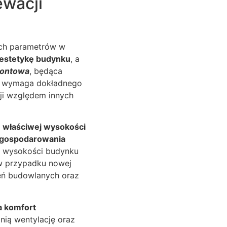
ewacji
ych parametrów w
 estetykę budynku
, a
rontowa
, będąca
h, wymaga dokładnego
ji względem innych
e właściwej wysokości
zagospodarowania
ci wysokości budynku
w przypadku nowej
eń budowlanych oraz
a komfort
nią wentylację oraz