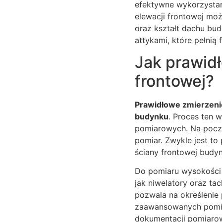
efektywne wykorzystan
elewacji frontowej moż
oraz kształt dachu bu
attykami, które pełnią
Jak prawid
frontowej?
Prawidłowe zmierzenie
budynku
. Proces ten 
pomiarowych. Na począ
pomiar. Zwykle jest to
ściany frontowej budyn
Do pomiaru wysokości g
jak niwelatory oraz ta
pozwala na określenie 
zaawansowanych pomia
dokumentacji pomiarowe