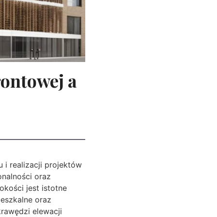
rontowej a
i realizacji projektów
onalności oraz
kości jest istotne
ieszkalne oraz
krawędzi elewacji