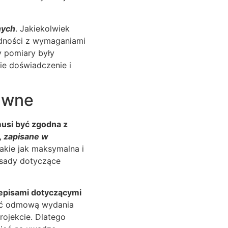
nych
. Jakiekolwiek
dności z wymaganiami
y pomiary były
ie doświadczenie i
rawne
usi być zgodna z
, zapisane w
takie jak maksymalna i
asady dotyczące
episami dotyczącymi
wać odmową wydania
ojekcie. Dlatego