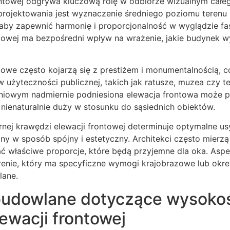
ntowej odgrywa kluczową rolę w odbiorze wizualnym całe
rojektowania jest wyznaczenie średniego poziomu terenu
aby zapewnić harmonię i proporcjonalność w wyglądzie fa
ntowej ma bezpośredni wpływ na wrażenie, jakie budynek w
towe często kojarzą się z prestiżem i monumentalnością,
użyteczności publicznej, takich jak ratusze, muzea czy t
iowym nadmiernie podniesiona elewacja frontowa może pr
nienaturalnie duży w stosunku do sąsiednich obiektów.
nej krawędzi elewacji frontowej determinuje optymalne us
y w sposób spójny i estetyczny. Architekci często mierzą
ć właściwe proporcje, które będą przyjemne dla oka. Aspe
enie, który ma specyficzne wymogi krajobrazowe lub okre
lane.
budowlane dotyczące wysoko
ewacji frontowej