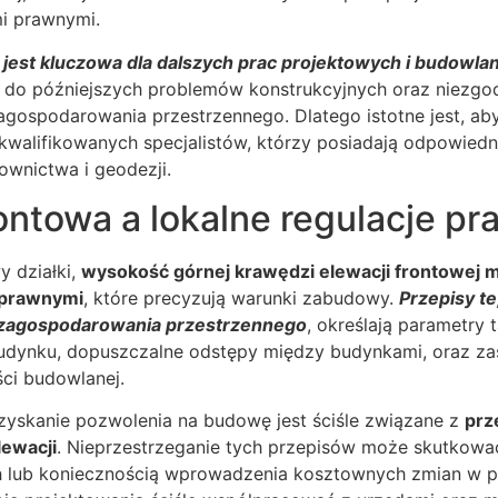
mi prawnymi.
jest kluczowa dla dalszych prac projektowych i budowla
 do późniejszych problemów konstrukcyjnych oraz niezgo
gospodarowania przestrzennego. Dlatego istotne jest, ab
alifikowanych specjalistów, którzy posiadają odpowiedn
ownictwa i geodezji.
ontowa a lokalne regulacje p
 działki,
wysokość górnej krawędzi elewacji frontowej m
 prawnymi
, które precyzują warunki zabudowy.
Przepisy te
 zagospodarowania przestrzennego
, określają parametry 
udynku, dopuszczalne odstępy między budynkami, oraz z
ści budowlanej.
yskanie pozwolenia na budowę jest ściśle związane z
prz
lewacji
. Nieprzestrzeganie tych przepisów może skutko
lub koniecznością wprowadzenia kosztownych zmian w pr