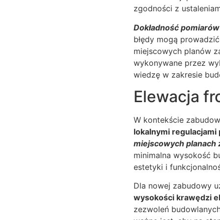
zgodności z ustalenia
Dokładność pomiarów 
błędy mogą prowadzić
miejscowych planów za
wykonywane przez wykw
wiedzę w zakresie bud
Elewacja fr
W kontekście zabudowy
lokalnymi regulacjami
miejscowych planach
minimalna wysokość b
estetyki i funkcjonalno
Dla nowej zabudowy uz
wysokości krawędzi e
zezwoleń budowlanych 