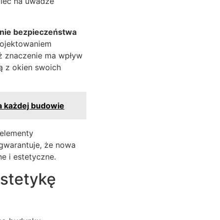
mieć na uwadze
enie bezpieczeństwa
rojektowaniem
eż znaczenie ma wpływ
ą z okien swoich
a każdej budowie
 elementy
gwarantuje, że nowa
e i estetyczne.
estetykę