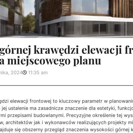
órnej krawędzi elewacji f
 miejscowego planu
nika, 2024
11:35 am
zi elewacji frontowej to kluczowy parametr w planowaniu 
jej ustalenie ma zasadnicze znaczenie dla estetyki, funkcj
i przepisami budowlanymi. Precyzyjne określenie tej wyso
w, architektów jak i wykonawców realizujących projekty m
ajduje się obszerny przegląd znaczenia wysokości górnej 