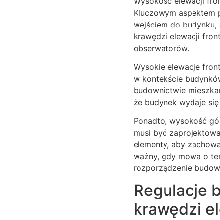
Wysokość elewacji fro
Kluczowym aspektem p
wejściem do budynku, 
krawędzi elewacji fro
obserwatorów.
Wysokie elewacje fron
w kontekście budynków 
budownictwie mieszkan
że budynek wydaje się 
Ponadto, wysokość gór
musi być zaprojektowan
elementy, aby zachowa
ważny, gdy mowa o ter
rozporządzenie budow
Regulacje 
krawędzi el