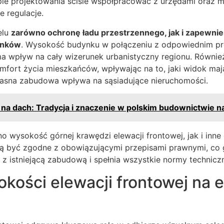
apie projektowania ściśle współpracować z urzędami oraz 
 regulacje.
elu
zarówno ochronę ładu przestrzennego, jak i zapewni
ynków
. Wysokość budynku w połączeniu z odpowiednim p
a wpływ na cały wizerunek urbanistyczny regionu. Równi
mfort życia mieszkańców, wpływając na to, jaki widok maj
łasna zabudowa wpływa na sąsiadujące nieruchomości.
na dach: Tradycja i znaczenie w polskim budownictwie n
 wysokość górnej krawędzi elewacji frontowej, jak i inne
zą być zgodne z obowiązującymi przepisami prawnymi, co 
 istniejącą zabudową i spełnia wszystkie normy techniczn
kości elewacji frontowej na 