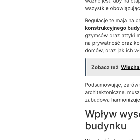
ważne jest, aby na et
wszystkie obowiązujące
Regulacje te mają na c
konstrukcyjnego bud
gzymsów oraz attyki m
na prywatność oraz ko
domów, oraz jak ich w
Zobacz też
Wiecha 
Podsumowując, zarówno
architektoniczne, mus
zabudowa harmonizuje z
Wpływ wyso
budynku