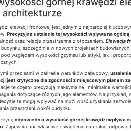
wysokości górnej krawędzi el
 architekturze
dzi elewacji frontowej jest jednym z najbardziej kluczow
ów.
Precyzyjne ustalenie tej wysokości wpływa na ogólną
alność oraz relacje przestrzenne z otoczeniem.
Elewacja f
ą budynku, szczególnie w nowych projektach budowlanyc
pod względem wysokości gzymsu lub attyki, jak i proporc
icznych.
cymi przepisami w zakresie warunków zabudowy,
ustaleni
cji jest krytyczne dla zgodności z miejscowym planem 
lacje te często precyzują maksymalne i minimalne wartoś
agania dotyczące różnych jego elementów. Na przykład, 
 decyzje te mogą wpływać na możliwość uzyskania zezwol
nia przestrzeni wokół budynku.
cznym,
odpowiednia wysokość górnej krawędzi wpływa n
ku
. Zapewnia ona właściwe oświetlenie naturalne, odpowied