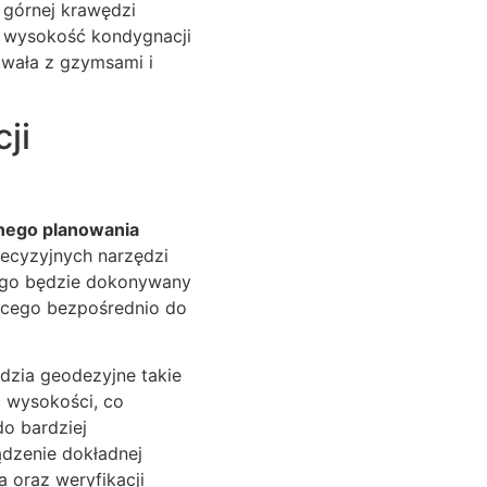
 górnej krawędzi
k wysokość kondygnacji
owała z gzymsami i
ji
dnego planowania
recyzyjnych narzędzi
rego będzie dokonywany
jącego bezpośrednio do
dzia geodezyjne takie
c wysokości, co
o bardziej
dzenie dokładnej
 oraz weryfikacji