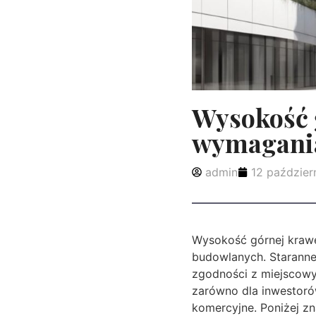
Wysokość g
wymagania
admin
12 paździer
Wysokość górnej krawęd
budowlanych. Staranne 
zgodności z miejscowym
zarówno dla inwestoró
komercyjne. Poniżej zn