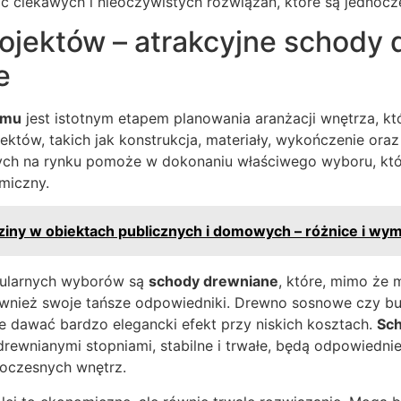
ć ciekawych i nieoczywistych rozwiązań, które są jednoc
rojektów – atrakcyjne schody
e
omu
jest istotnym etapem planowania aranżacji wnętrza, k
ektów, takich jak konstrukcja, materiały, wykończenie ora
ych na rynku pomoże w dokonaniu właściwego wyboru, kt
omiczny.
iny w obiektach publicznych i domowych – różnice i wy
pularnych wyborów są
schody drewniane
, które, mimo że
ównież swoje tańsze odpowiedniki. Drewno sosnowe czy b
e dawać bardzo elegancki efekt przy niskich kosztach.
Sc
drewnianymi stopniami, stabilne i trwałe, będą odpowiedn
woczesnych wnętrz.