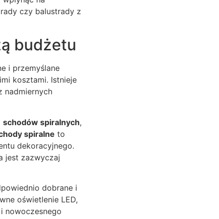
trady czy balustrady z
żą budżetu
e i przemyślane
i kosztami. Istnieje
ez nadmiernych
ź
schodów spiralnych
,
chody spiralne
to
entu dekoracyjnego.
a jest zazwyczaj
dpowiednio dobrane i
wne oświetlenie LED,
i i nowoczesnego