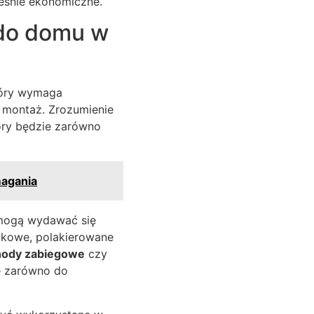
ześnie ekonomiczne.
 do domu w
tóry wymaga
z montaż. Zrozumienie
óry będzie zarówno
magania
 mogą wydawać się
ukowe, polakierowane
hody zabiegowe
czy
ie zarówno do