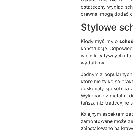
ostateczny wygląd scho
drewna, mogą dodać c
Stylowe sc
Kiedy myślimy o
scho
konstrukcje. Odpowiedn
wiele kreatywnych i ta
wydatków.
Jednym z popularnych
które nie tylko są pra
doskonały sposób na z
Wykonane z metalu i dr
tańsza niż tradycyjne 
Kolejnym aspektem za
zamontowane może zmie
zainstalowane na kraw