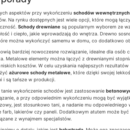
zych aspektów przy wykończeniu
schodów wewnętrznych
ów. Na rynku dostępnych jest wiele opcji, które mogą łąc
iczność.
Schody drewniane
są popularnym wyborem ze wz
ałość i ciepło, jakie wprowadzają do wnętrza. Drewno sos
 które można wykończyć samemu w domu, co dodatkowo ob
owią bardziej nowoczesne rozwiązanie, idealne dla osób 
za. Metalowe elementy można łączyć z drewnianymi stopnia
niskich kosztów. W celu uzyskania najlepszych rezultatów 
ażyć
ażurowe schody metalowe
, które dzięki swojej lekkoś
i i są tańsze w produkcji.
 tanie wykończenie schodów jest zastosowanie
betonowy
iązanie, a przy odpowiednim wykończeniu mogą być wyjąt
bazowy, jest stosunkowo tani, a nadanie mu odpowiednieg
ie farb, lakierów czy paneli. Dodatkowym atutem może by
iązane z wynajmem specjalistów.
inajmy o detalu, jakim jest
balustrada
. Może ona znacząco