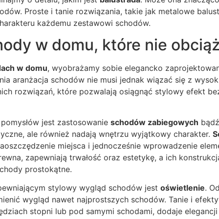
dów. Proste i tanie rozwiązania, takie jak metalowe balus
harakteru każdemu zestawowi schodów.
hody w domu, które nie obcią
dach w domu
, wyobrażamy sobie elegancko zaprojektowan
ia aranżacja schodów nie musi jednak wiązać się z wysokim
nich rozwiązań, które pozwalają osiągnąć stylowy efekt b
 pomysłów jest zastosowanie
schodów zabiegowych
bąd
ktyczne, ale również nadają wnętrzu wyjątkowy charakter.
S
aoszczędzenie miejsca i jednocześnie wprowadzenie elem
ewna, zapewniają trwałość oraz estetykę, a ich konstrukcj
schody prostokątne.
pewniającym stylowy wygląd schodów jest
oświetlenie
. O
nić wygląd nawet najprostszych schodów. Tanie i efekty
ędziach stopni lub pod samymi schodami, dodaje elegancj