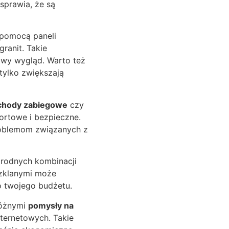
sprawia, że są
pomocą paneli
granit. Takie
sowy wygląd. Warto też
 tylko zwiększają
chody zabiegowe
czy
ortowe i bezpieczne.
roblemom związanych z
orodnych kombinacji
szklanymi może
to twojego budżetu.
różnymi
pomysły na
nternetowych. Takie