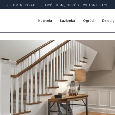
★
DOMINSPIRACJE – TWÓJ DOM, OGRÓD I WŁASNY STYL.
Kuchnia
Łazienka
Ogród
Dziecię