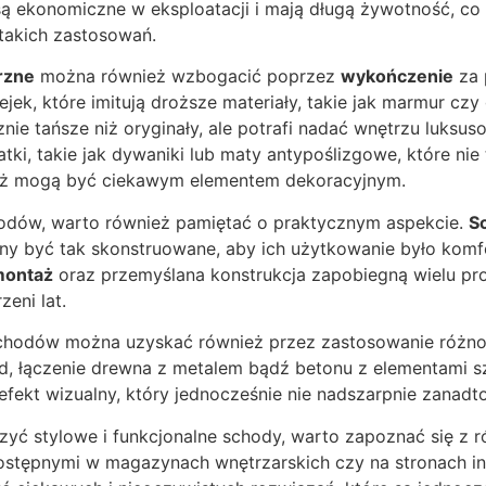
ą ekonomiczne w eksploatacji i mają długą żywotność, co 
takich zastosowań.
rzne
można również wzbogacić poprzez
wykończenie
za 
jek, które imitują droższe materiały, takie jak marmur czy 
nie tańsze niż oryginały, ale potrafi nadać wnętrzu luksu
ki, takie jak dywaniki lub maty antypoślizgowe, które nie
też mogą być ciekawym elementem dekoracyjnym.
hodów, warto również pamiętać o praktycznym aspekcie.
S
y być tak skonstruowane, aby ich użytkowanie było komf
ontaż
oraz przemyślana konstrukcja zapobiegną wielu p
zeni lat.
 schodów można uzyskać również przez zastosowanie różn
ad, łączenie drewna z metalem bądź betonu z elementami 
 efekt wizualny, który jednocześnie nie nadszarpnie zanad
zyć stylowe i funkcjonalne schody, warto zapoznać się z 
 dostępnymi w magazynach wnętrzarskich czy na stronach i