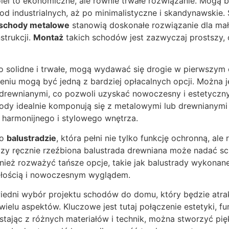
lei to ekonomiczne, ale równie trwałe rozwiązanie. Mogą
od industrialnych, aż po minimalistyczne i skandynawskie.
schody metalowe
stanowią doskonałe rozwiązanie dla mały
strukcji.
Montaż
takich schodów jest zazwyczaj prostszy,
ko solidne i trwałe, mogą wydawać się drogie w pierwszym 
iu mogą być jedną z bardziej opłacalnych opcji. Można je
 drewnianymi, co pozwoli uzyskać nowoczesny i estetyczn
ody idealnie komponują się z metalowymi lub drewnianymi 
 harmonijnego i stylowego wnętrza.
 o
balustradzie
, która pełni nie tylko funkcję ochronną, ale
czy ręcznie rzeźbiona balustrada drewniana może nadać
ież rozważyć tańsze opcje, takie jak balustrady wykonane
wałością i nowoczesnym wyglądem.
dni wybór projektu schodów do domu, który będzie atrak
elu aspektów. Kluczowe jest tutaj połączenie estetyki, fu
tając z różnych materiałów i technik, można stworzyć pięk