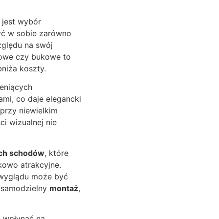
jest wybór
zyć w sobie zarówno
ględu na swój
nowe czy bukowe to
niża koszty.
ceniących
mi, co daje elegancki
przy niewielkim
ci wizualnej nie
ch schodów
, które
kowo atrakcyjne.
o wyglądu może być
ć samodzielny
montaż
,
 wpłynąć na