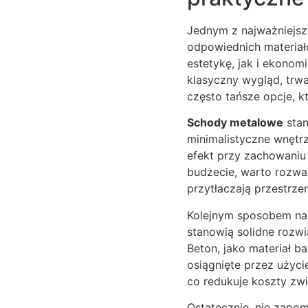
Jednym z najważniejs
odpowiednich materiał
estetykę, jak i ekonom
klasyczny wygląd, trw
często tańsze opcje,
Schody metalowe
stan
minimalistyczne wnętr
efekt przy zachowaniu 
budżecie, warto rozw
przytłaczają przestrzen
Kolejnym sposobem na
stanowią solidne rozw
Beton, jako materiał 
osiągnięte przez użyc
co redukuje koszty zw
Ostatecznie, nie zapom