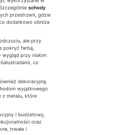
 być wykorzystane w
 Szczególnie
schody
ch przestrzeni, gdzie
 co dodatkowo obniża
odczuciu, ale przy
 pokryć farbą,
y wygląd przy niskim
balustradami, co
 również dekoracyjną.
 schodom wyjątkowego
 z metalu, które
cyjny i budżetowy,
nkcjonalności oraz
ne, trwałe i