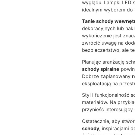
wyglądu. Lampki LED s
idealnym wyborem do 
Tanie schody wewnęt
dekoracyjnych lub nakle
wykończenie jest znacz
zwrócić uwagę na dodat
bezpieczeństwo, ale 
Planując aranżację sc
schody spiralne
powinn
Dobrze zaplanowany
m
eksploatacją na przestr
Styl i funkcjonalność
materiałów. Na przykł
przynieść interesujący
Ostatecznie, aby stwor
schody
, inspiracjami