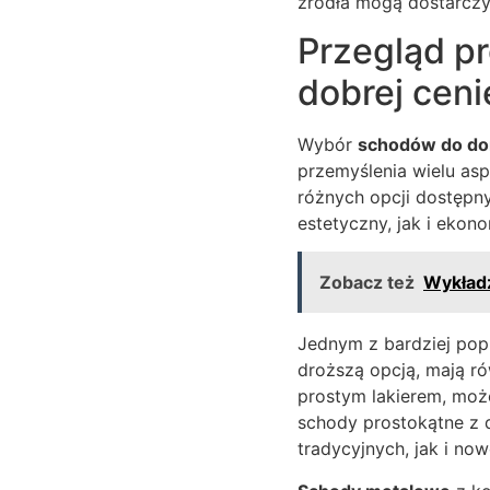
źródła mogą dostarczy
Przegląd p
dobrej ceni
Wybór
schodów do d
przemyślenia wielu asp
różnych opcji dostępn
estetyczny, jak i ekon
Zobacz też
Wykładz
Jednym z bardziej po
droższą opcją, mają r
prostym lakierem, moż
schody prostokątne z 
tradycyjnych, jak i no