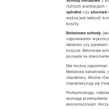
Schody metalowe
z ko
różnych aranżacjach – 
spiralne
czy
ażurowe 
ważna jest lekkość kon
koszty.
Betonowe schody
, ja
odpowiednim wykończen
lakierem czy panelami
koszcie. Betonowe sch
pozwala na stworzenie
Nie można zapominać
Metalowa balustrada, 
charakteru. Można równ
charakteryzują się tr
Podsumowując, odpowie
wymaga przemyślenia wi
ekonomiczności. Korzys