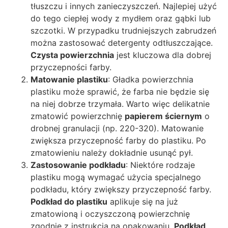
tłuszczu i innych zanieczyszczeń. Najlepiej użyć
do tego ciepłej wody z mydłem oraz gąbki lub
szczotki. W przypadku trudniejszych zabrudzeń
można zastosować detergenty odtłuszczające.
Czysta powierzchnia
jest kluczowa dla dobrej
przyczepności farby.
Matowanie plastiku
: Gładka powierzchnia
plastiku może sprawić, że farba nie będzie się
na niej dobrze trzymała. Warto więc delikatnie
zmatowić powierzchnię
papierem ściernym
o
drobnej granulacji (np. 220-320). Matowanie
zwiększa przyczepność farby do plastiku. Po
zmatowieniu należy dokładnie usunąć pył.
Zastosowanie podkładu
: Niektóre rodzaje
plastiku mogą wymagać użycia specjalnego
podkładu, który zwiększy przyczepność farby.
Podkład do plastiku
aplikuje się na już
zmatowioną i oczyszczoną powierzchnię
zgodnie z instrukcją na opakowaniu.
Podkład