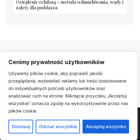
Ocieplenie celulozą – metoda wdmuchiwania, wady i
zalety dla poddasza
Cenimy prywatność użytkowników
Polecane artykuły
Używamy plików cookie, aby poprawić jakość
Odkryj więcej inspiracji i praktycznych porad.
przeglądania, wyświetlać reklamy lub treści dostosowane
do indywidualnych potrzeb użytkowników oraz
PRZEGLĄDAJ ARTYKUŁY
analizować ruch na stronie. Kliknięcie przycisku „Akceptuj
wszystkie” oznacza zgodę na wykorzystywanie przez nas
plików cookie.
Dominspiracji
Dostosuj
Odrzuć wszystkie
Akceptuj wszystko
Dominspiracje – Twój dom, ogród i własny styl.. Znajdziesz u
nas praktyczne porady, trendy i sprawdzone rozwiązania.