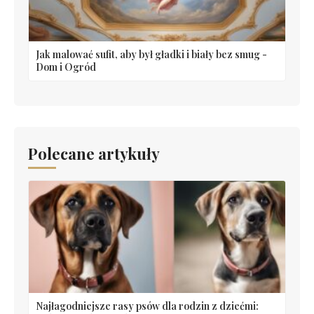
Jak malować sufit, aby był gładki i biały bez smug -
Dom i Ogród
Polecane artykuły
Najłagodniejsze rasy psów dla rodzin z dziećmi: