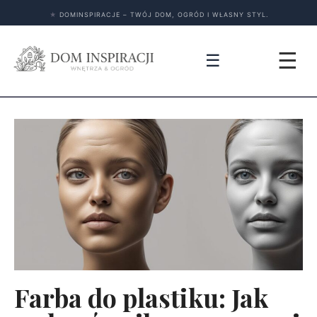
★
DOMINSPIRACJE – TWÓJ DOM, OGRÓD I WŁASNY STYL.
☰
☰
Farba do plastiku: Jak