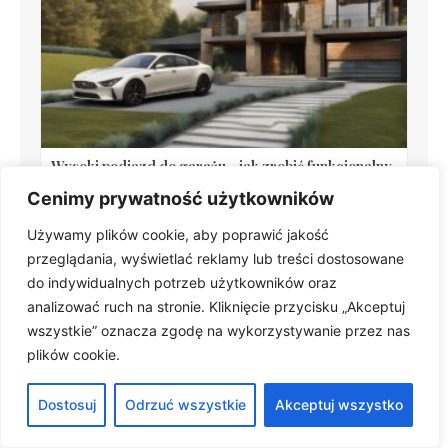
Wysoki podjazd do garażu - jak zrobić funkcjonalny
podjazd z płyt betonowych
Cenimy prywatność użytkowników
Używamy plików cookie, aby poprawić jakość
przeglądania, wyświetlać reklamy lub treści dostosowane
do indywidualnych potrzeb użytkowników oraz
analizować ruch na stronie. Kliknięcie przycisku „Akceptuj
wszystkie” oznacza zgodę na wykorzystywanie przez nas
plików cookie.
Śniło Ci się wojsko? Oto ukryte przesłanie Twojej
Dostosuj
Odrzuć wszystkie
Akceptuj wszystko
podświadomości