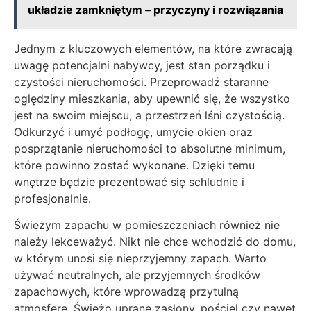
układzie zamkniętym – przyczyny i rozwiązania
Jednym z kluczowych elementów, na które zwracają
uwagę potencjalni nabywcy, jest stan porządku i
czystości nieruchomości. Przeprowadź staranne
oględziny mieszkania, aby upewnić się, że wszystko
jest na swoim miejscu, a przestrzeń lśni czystością.
Odkurzyć i umyć podłogę, umycie okien oraz
posprzątanie nieruchomości to absolutne minimum,
które powinno zostać wykonane. Dzięki temu
wnętrze będzie prezentować się schludnie i
profesjonalnie.
Świeżym zapachu w pomieszczeniach również nie
należy lekceważyć. Nikt nie chce wchodzić do domu,
w którym unosi się nieprzyjemny zapach. Warto
używać neutralnych, ale przyjemnych środków
zapachowych, które wprowadzą przytulną
atmosferę. Świeżo uprane zasłony, pościel czy nawet