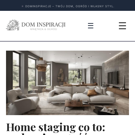
★
DOMINSPIRACJE – TWÓJ DOM, OGRÓD I WŁASNY STYL.
☰
☰
Home staging co to: