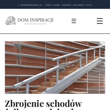
★
DOMINSPIRACJE – TWÓJ DOM, OGRÓD I WŁASNY STYL.
☰
☰
Zbrojenie schodów