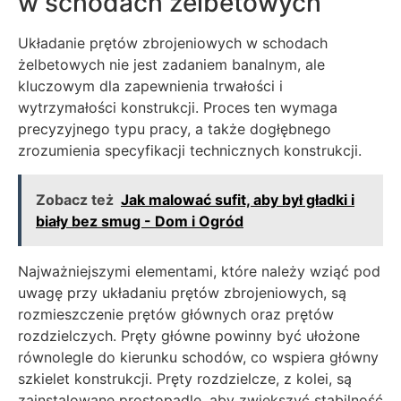
w schodach żelbetowych
Układanie prętów zbrojeniowych w schodach
żelbetowych nie jest zadaniem banalnym, ale
kluczowym dla zapewnienia trwałości i
wytrzymałości konstrukcji. Proces ten wymaga
precyzyjnego typu pracy, a także dogłębnego
zrozumienia specyfikacji technicznych konstrukcji.
Zobacz też
Jak malować sufit, aby był gładki i
biały bez smug - Dom i Ogród
Najważniejszymi elementami, które należy wziąć pod
uwagę przy układaniu prętów zbrojeniowych, są
rozmieszczenie prętów głównych oraz prętów
rozdzielczych. Pręty główne powinny być ułożone
równolegle do kierunku schodów, co wspiera główny
szkielet konstrukcji. Pręty rozdzielcze, z kolei, są
zainstalowane prostopadle, aby zwiększyć stabilność