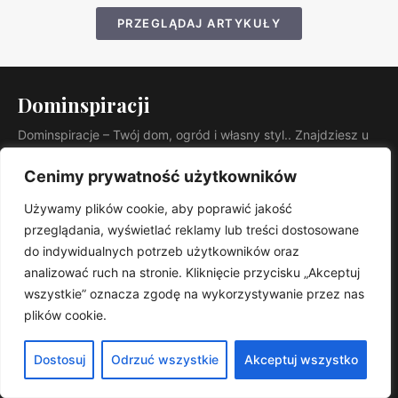
PRZEGLĄDAJ ARTYKUŁY
Dominspiracji
Dominspiracje – Twój dom, ogród i własny styl.. Znajdziesz u
nas praktyczne porady, trendy i sprawdzone rozwiązania.
KATEGORIE
Cenimy prywatność użytkowników
Kuchnia
Używamy plików cookie, aby poprawić jakość
Łazienka
przeglądania, wyświetlać reklamy lub treści dostosowane
Ogród
do indywidualnych potrzeb użytkowników oraz
analizować ruch na stronie. Kliknięcie przycisku „Akceptuj
Dziecięce
wszystkie” oznacza zgodę na wykorzystywanie przez nas
Porady
plików cookie.
Przedpokój
Salon
Dostosuj
Odrzuć wszystkie
Akceptuj wszystko
Stoliki