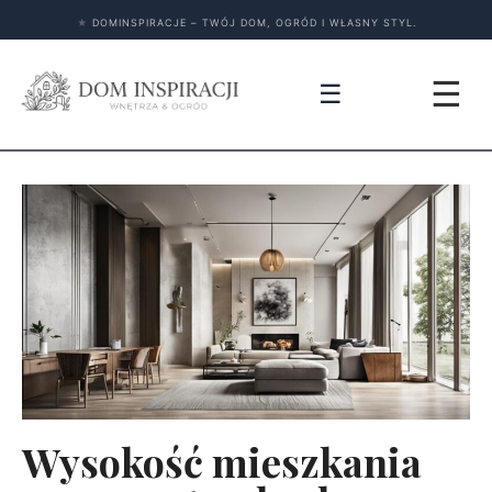
★
DOMINSPIRACJE – TWÓJ DOM, OGRÓD I WŁASNY STYL.
☰
☰
Wysokość mieszkania