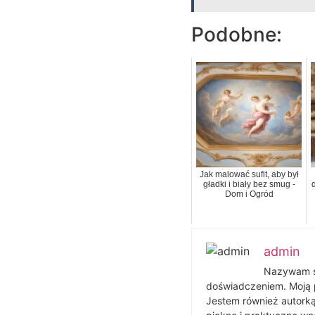
Podobne:
Jak malować sufit, aby był
gładki i biały bez smug -
Dom i Ogród
admin
Nazywam si
doświadczeniem. Moją pa
Jestem również autorką 