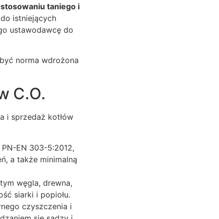
stosowaniu taniego i
 do istniejących
iego ustawodawcę do
to być norma wdrożona
w C.O.
a i sprzedaż kotłów
y PN-EN 303-5:2012,
eń, a także minimalną
w tym węgla, drewna,
ść siarki i popiołu.
rnego czyszczenia i
dzaniem się sadzy i