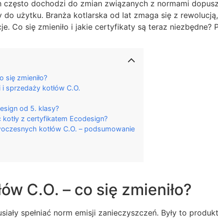
h często dochodzi do zmian związanych z normami dopus
do użytku. Branża kotlarska od lat zmaga się z rewolucją,
kcje. Co się zmieniło i jakie certyfikaty są teraz niezbędne?
o się zmieniło?
i sprzedaży kotłów C.O.
esign od 5. klasy?
kotły z certyfikatem Ecodesign?
owoczesnych kotłów C.O. – podsumowanie
łów C.O. – co się zmieniło?
musiały spełniać norm emisji zanieczyszczeń. Były to prod