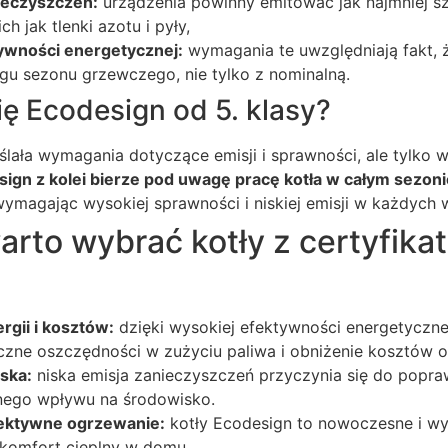
nieczyszczeń:
urządzenia powinny emitować jak najmniej sz
ch jak tlenki azotu i pyły,
ywności energetycznej:
wymagania te uwzględniają fakt, ż
gu sezonu grzewczego, nie tylko z nominalną.
ię Ecodesign od 5. klasy?
ślała wymagania dotyczące emisji i sprawności, ale tylko 
ign z kolei bierze pod uwagę pracę kotła w całym sezon
wymagając wysokiej sprawności i niskiej emisji w każdych
rto wybrać kotły z certyfika
gii i kosztów:
dzięki wysokiej efektywności energetyczne
czne oszczędności w zużyciu paliwa i obniżenie kosztów 
ska:
niska emisja zanieczyszczeń przyczynia się do popraw
nego wpływu na środowisko.
ektywne ogrzewanie:
kotły Ecodesign to nowoczesne i wy
 komfort cieplny w domu.