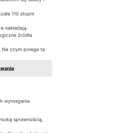
czała 110 stopni
e nakładają
ogiczne źródła
. Na czym polega ta
ewania
ch wymagania
ysoką sprawnością,