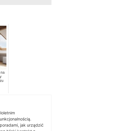
 na
y
zu
loletnim
funkcjonalnością.
 poradami, jak urządzić