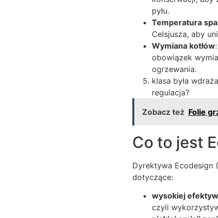
pyłu.
Temperatura spal
Celsjusza, aby un
Wymiana kotłów
obowiązek wymiany
ogrzewania.
klasa była wdraż
regulacja?
Zobacz też
Folie g
Co to jest 
Dyrektywa Ecodesign 
dotyczące:
wysokiej efektyw
czyli wykorzystywa