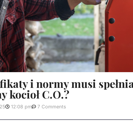
yfikaty i normy musi spełni
y kocioł C.O.?
025
12:08 pm
7 Comments