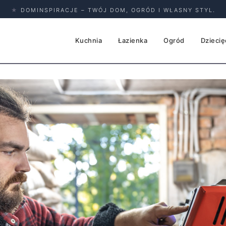
★
DOMINSPIRACJE – TWÓJ DOM, OGRÓD I WŁASNY STYL.
Kuchnia
Łazienka
Ogród
Dziecię