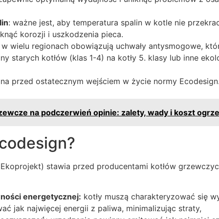
in
: ważne jest, aby temperatura spalin w kotle nie przekra
iknąć korozji i uszkodzenia pieca.
: w wielu regionach obowiązują uchwały antysmogowe, któr
 starych kotłów (klas 1-4) na kotły 5. klasy lub inne ekol
ana przed ostatecznym wejściem w życie normy Ecodesign
rzewcze na podczerwień opinie: zalety, wady i koszt ogrz
Ecodesign?
(Ekoprojekt) stawia przed producentami kotłów grzewczy
ności energetycznej:
kotły muszą charakteryzować się w
ć jak najwięcej energii z paliwa, minimalizując straty,