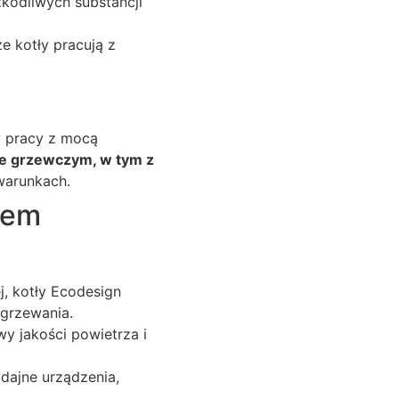
kodliwych substancji
e kotły pracują z
w pracy z mocą
ie grzewczym, w tym z
 warunkach.
tem
j, kotły Ecodesign
ogrzewania.
y jakości powietrza i
dajne urządzenia,