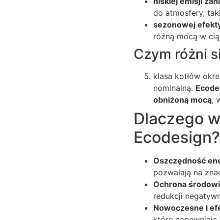
niskiej emisji za
do atmosfery, taki
sezonowej efekt
różną mocą w cią
Czym różni s
klasa kotłów okre
nominalną.
Ecodes
obniżoną mocą
, 
Dlaczego wa
Ecodesign?
Oszczędność ener
pozwalają na zna
Ochrona środowi
redukcji negatyw
Nowoczesne i ef
które zapewniają