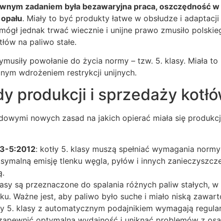
ównym zadaniem była bezawaryjna praca, oszczędność w 
 opału
. Miały to być produkty łatwe w obsłudze i adaptacji
e mógł jednak trwać wiecznie i unijne prawo zmusiło polsk
tłów na paliwo stałe.
ymusiły powołanie do życia normy – tzw. 5. klasy. Miała 
nym wdrożeniem restrykcji unijnych.
 produkcji i sprzedaży kotłó
dowymi nowych zasad na jakich opierać miała się produkcj
3-5:2012
: kotły 5. klasy muszą spełniać wymagania norm
symalną emisję tlenku węgla, pyłów i innych zanieczyszcz
ą.
 klasy są przeznaczone do spalania różnych paliw stałych, 
ku. Ważne jest, aby paliwo było suche i miało niską zawarto
tły 5. klasy z automatycznym podajnikiem wymagają regula
 zapewnić optymalną wydajność i uniknąć problemów z osa