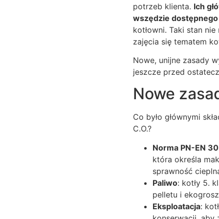
potrzeb klienta.
Ich gł
wszędzie dostępnego
kotłowni. Taki stan ni
zajęcia się tematem ko
Nowe, unijne zasady w
jeszcze przed ostatecz
Nowe zasady
Co było głównymi skła
C.O.?
Norma PN-EN 30
która określa mak
sprawność ciepln
Paliwo
: kotły 5.
pelletu i ekogrosz
Eksploatacja
: ko
konserwacji, aby