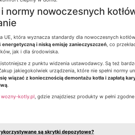
 i normy nowoczesnych kotłów
nie
wa UE, która wyznacza standardy dla nowoczesnych kotłó
 energetyczną i niską emisję zanieczyszczeń
, co przekła
ów, jak i dla środowiska.
jistotniejsze z punktu widzenia ustawodawcy. Są też bard
akup jakiegokolwiek urządzenia, które nie spełni normy uni
 się wiązać z koniecznością demontażu kotła i zapłatą kar
iwą
.
u
wozny-kotly.pl
, gdzie znajdziesz produkty w pełni zgodn
ykorzystywane są skrytki depozytowe?