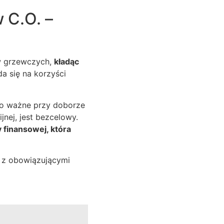
 C.O. –
w grzewczych,
kładąc
da się na korzyści
zo ważne przy doborze
jnej, jest bezcelowy.
y finansowej, która
e z obowiązującymi