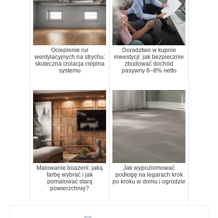
Ocieplenie rur
Doradztwo w kupnie
wentylacyjnych na strychu:
inwestycji: jak bezpiecznie
skuteczna izolacja cieplna
zbudować dochód
systemu
pasywny 6–8% netto
Malowanie boazerii: jaką
Jak wypoziomować
farbę wybrać i jak
podłogę na legarach krok
pomalować starą
po kroku w domu i ogrodzie
powierzchnię?