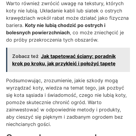
Warto również zwrócić uwagę na tekstury, których
koty nie lubią. Układanie kabli lub siatek o ostrych
krawędziach wokół rabat może działać jako fizyczna
bariera.
Koty nie lubią chodzić po ostrych i
bolesnych powierzchniach
, co może zniechęcić je
do próby przekroczenia tych obszarów.
Zobacz też
Jak tapetować ściany: poradnik
krok po kroku, jak przykleić i położyć tapetę
Podsumowując, zrozumienie, jakie szkody mogą
wyrządzać koty, wiedza na temat tego, jak pozbyć
się kota sąsiada i świadomość, czego nie lubią koty,
pomoże skutecznie chronić ogród. Warto
zainwestować w odpowiednie metody i produkty,
aby cieszyć się pięknym i zadbanym ogrodem bez
niechcianych gości.