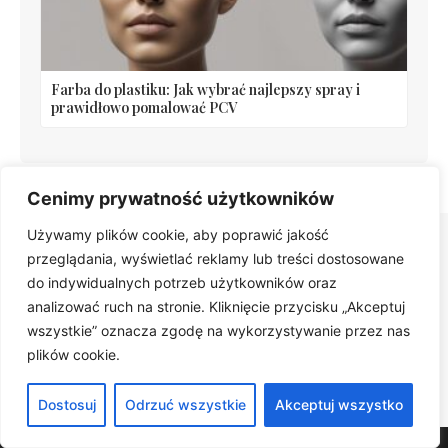
Farba do plastiku: Jak wybrać najlepszy spray i
prawidłowo pomalować PCV
Cenimy prywatność użytkowników
Używamy plików cookie, aby poprawić jakość
przeglądania, wyświetlać reklamy lub treści dostosowane
do indywidualnych potrzeb użytkowników oraz
Polecane artykuły
analizować ruch na stronie. Kliknięcie przycisku „Akceptuj
wszystkie” oznacza zgodę na wykorzystywanie przez nas
Odkryj więcej inspiracji i praktycznych porad.
plików cookie.
PRZEGLĄDAJ ARTYKUŁY
Dostosuj
Odrzuć wszystkie
Akceptuj wszystko