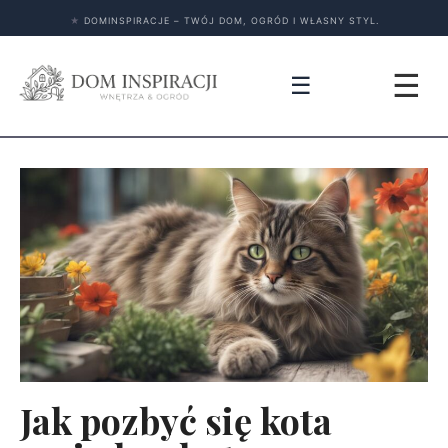
★
DOMINSPIRACJE – TWÓJ DOM, OGRÓD I WŁASNY STYL.
☰
☰
Jak pozbyć się kota