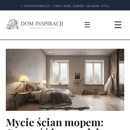
★
DOMINSPIRACJE – TWÓJ DOM, OGRÓD I WŁASNY STYL.
☰
☰
Mycie ścian mopem: