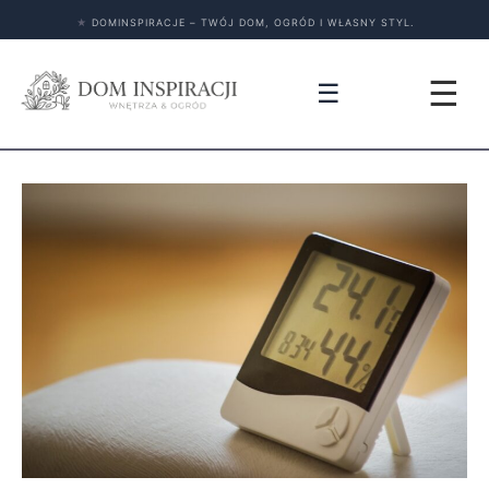
★
DOMINSPIRACJE – TWÓJ DOM, OGRÓD I WŁASNY STYL.
☰
☰