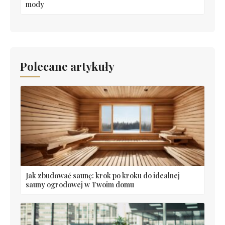
mody
Polecane artykuły
Jak zbudować saunę: krok po kroku do idealnej
sauny ogrodowej w Twoim domu