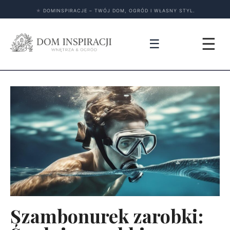
★
DOMINSPIRACJE – TWÓJ DOM, OGRÓD I WŁASNY STYL.
☰
☰
Szambonurek zarobki: