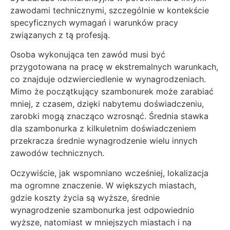
zawodami technicznymi, szczególnie w kontekście
specyficznych wymagań i warunków pracy
związanych z tą profesją.
Osoba wykonująca ten zawód musi być
przygotowana na pracę w ekstremalnych warunkach,
co znajduje odzwierciedlenie w wynagrodzeniach.
Mimo że początkujący szambonurek może zarabiać
mniej, z czasem, dzięki nabytemu doświadczeniu,
zarobki mogą znacząco wzrosnąć. Średnia stawka
dla szambonurka z kilkuletnim doświadczeniem
przekracza średnie wynagrodzenie wielu innych
zawodów technicznych.
Oczywiście, jak wspomniano wcześniej, lokalizacja
ma ogromne znaczenie. W większych miastach,
gdzie koszty życia są wyższe, średnie
wynagrodzenie szambonurka jest odpowiednio
wyższe, natomiast w mniejszych miastach i na