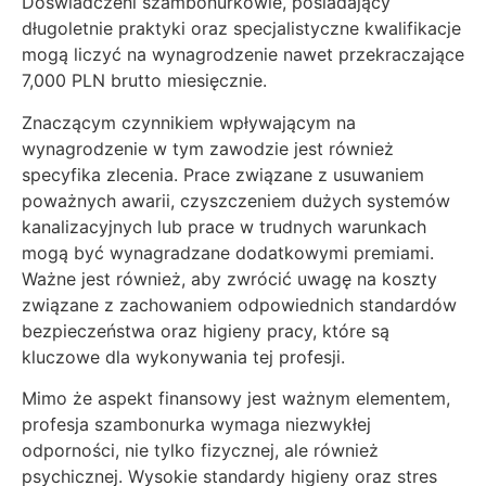
Doświadczeni szambonurkowie, posiadający
długoletnie praktyki oraz specjalistyczne kwalifikacje
mogą liczyć na wynagrodzenie nawet przekraczające
7,000 PLN brutto miesięcznie.
Znaczącym czynnikiem wpływającym na
wynagrodzenie w tym zawodzie jest również
specyfika zlecenia. Prace związane z usuwaniem
poważnych awarii, czyszczeniem dużych systemów
kanalizacyjnych lub prace w trudnych warunkach
mogą być wynagradzane dodatkowymi premiami.
Ważne jest również, aby zwrócić uwagę na koszty
związane z zachowaniem odpowiednich standardów
bezpieczeństwa oraz higieny pracy, które są
kluczowe dla wykonywania tej profesji.
Mimo że aspekt finansowy jest ważnym elementem,
profesja szambonurka wymaga niezwykłej
odporności, nie tylko fizycznej, ale również
psychicznej. Wysokie standardy higieny oraz stres