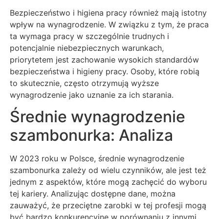
Bezpieczeństwo i higiena pracy również mają istotny
wpływ na wynagrodzenie. W związku z tym, że praca
ta wymaga pracy w szczególnie trudnych i
potencjalnie niebezpiecznych warunkach,
priorytetem jest zachowanie wysokich standardów
bezpieczeństwa i higieny pracy. Osoby, które robią
to skutecznie, często otrzymują wyższe
wynagrodzenie jako uznanie za ich starania.
Średnie wynagrodzenie
szambonurka: Analiza
W 2023 roku w Polsce, średnie wynagrodzenie
szambonurka zależy od wielu czynników, ale jest też
jednym z aspektów, które mogą zachęcić do wyboru
tej kariery. Analizując dostępne dane, można
zauważyć, że przeciętne zarobki w tej profesji mogą
być bardzo konkurencyjne w porównaniu z innymi