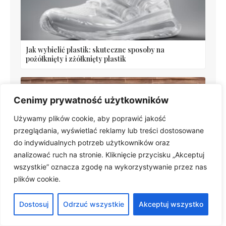
Jak wybielić plastik: skuteczne sposoby na
pożółknięty i zżółknięty plastik
Cenimy prywatność użytkowników
Używamy plików cookie, aby poprawić jakość
przeglądania, wyświetlać reklamy lub treści dostosowane
do indywidualnych potrzeb użytkowników oraz
analizować ruch na stronie. Kliknięcie przycisku „Akceptuj
wszystkie” oznacza zgodę na wykorzystywanie przez nas
Czyszczenie komina: Jak wyczyścić komin
samodzielnie bez wchodzenia na dach
plików cookie.
Dostosuj
Odrzuć wszystkie
Akceptuj wszystko