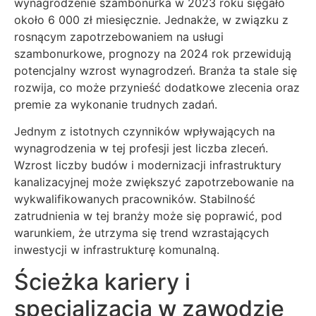
wynagrodzenie szambonurka w 2023 roku sięgało
około 6 000 zł miesięcznie. Jednakże, w związku z
rosnącym zapotrzebowaniem na usługi
szambonurkowe, prognozy na 2024 rok przewidują
potencjalny wzrost wynagrodzeń. Branża ta stale się
rozwija, co może przynieść dodatkowe zlecenia oraz
premie za wykonanie trudnych zadań.
Jednym z istotnych czynników wpływających na
wynagrodzenia w tej profesji jest liczba zleceń.
Wzrost liczby budów i modernizacji infrastruktury
kanalizacyjnej może zwiększyć zapotrzebowanie na
wykwalifikowanych pracowników. Stabilność
zatrudnienia w tej branży może się poprawić, pod
warunkiem, że utrzyma się trend wzrastających
inwestycji w infrastrukturę komunalną.
Ścieżka kariery i
specjalizacja w zawodzie