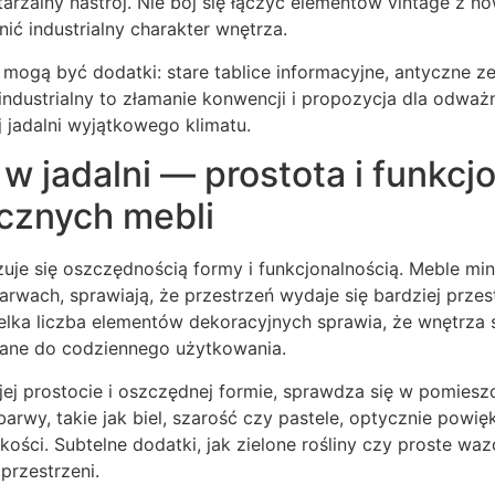
arzalny nastrój. Nie bój się łączyć elementów vintage z 
ć industrialny charakter wnętrza.
i mogą być dodatki: stare tablice informacyjne, antyczne 
l industrialny to złamanie konwencji i propozycja dla odważ
 jadalni wyjątkowego klimatu.
w jadalni — prostota i funkcj
ycznych mebli
uje się oszczędnością formy i funkcjonalnością. Meble min
rwach, sprawiają, że przestrzeń wydaje się bardziej przes
lka liczba elementów dekoracyjnych sprawia, że wnętrza 
ane do codziennego użytkowania.
jej prostocie i oszczędnej formie, sprawdza się w pomies
barwy, takie jak biel, szarość czy pastele, optycznie powię
ekkości. Subtelne dodatki, jak zielone rośliny czy proste w
 przestrzeni.