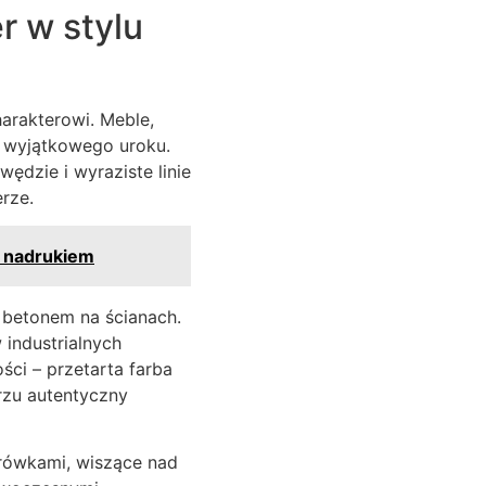
r w stylu
harakterowi. Meble,
u wyjątkowego uroku.
wędzie i wyraziste linie
rze.
m nadrukiem
b betonem na ścianach.
industrialnych
ści – przetarta farba
trzu autentyczny
rówkami, wiszące nad