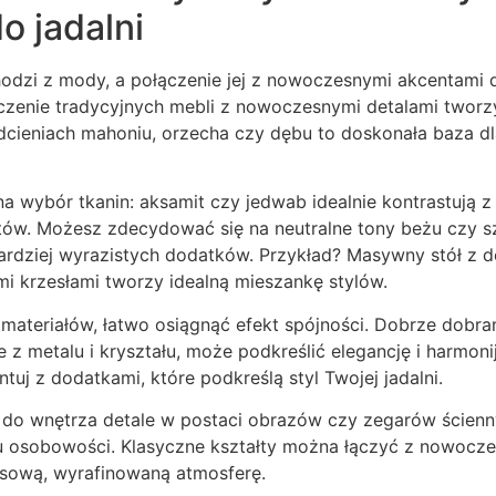
o jadalni
hodzi z mody, a połączenie jej z nowoczesnymi akcentami 
czenie tradycyjnych mebli z nowoczesnymi detalami tworzy
cieniach mahoniu, orzecha czy dębu to doskonała baza dl
 wybór tkanin: aksamit czy jedwab idealnie kontrastują z
w. Możesz zdecydować się na neutralne tony beżu czy sza
ardziej wyrazistych dodatków. Przykład? Masywny stół z
i krzesłami tworzy idealną mieszankę stylów.
 materiałów, łatwo osiągnąć efekt spójności. Dobrze dobran
e z metalu i kryształu, może podkreślić elegancję i harmoni
tuj z dodatkami, które podkreślą styl Twojej jadalni.
do wnętrza detale w postaci obrazów czy zegarów ścienny
u osobowości. Klasyczne kształty można łączyć z nowocze
sową, wyrafinowaną atmosferę.