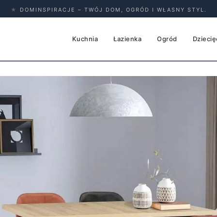
★
DOMINSPIRACJE – TWÓJ DOM, OGRÓD I WŁASNY STYL.
Kuchnia
Łazienka
Ogród
Dziecię