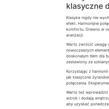
klasyczne d
Klasyka nigdy nie wyc
efekt. Harmonijne połą
komfortu. Drewno w od
aranżacji.
Warto zwrócić uwagę na
nowoczesnych elementó
doskonałym tłem dla b
zestawiony ze szklanym
Korzystając z harmonii
jak klasyczne żyrandol
połączenia. Eksperymen
Warto też wprowadzić 
wzrok i dodają wnętrz
aby uzyskać ponadcza