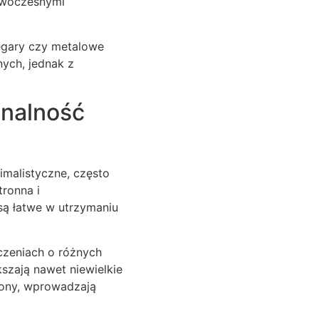
nowoczesnymi
zegary czy metalowe
nych, jednak z
onalność
imalistyczne, często
tronna i
są łatwe w utrzymaniu
zczeniach o różnych
kszają nawet niewielkie
azony, wprowadzają