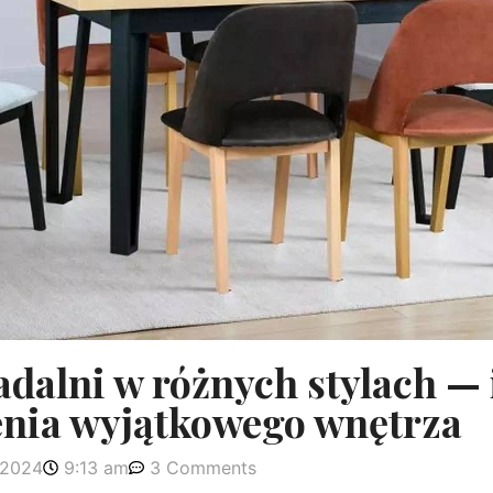
adalni w różnych stylach — 
enia wyjątkowego wnętrza
 2024
9:13 am
3 Comments