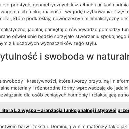
le o prostych, geometrycznych kształtach i unikać nadmia
j uwagę na ich funkcjonalność i wygodę użytkowania. Częst
metal, które podkreślają nowoczesny i minimalistyczny des
malistycznej jadalni, pamiętaj o równowadze pomiędzy fun
brane oświetlenie będzie sprzyjało stworzeniu spokojnego 
ednym z kluczowych wyznaczników tego stylu.
ytulność i swoboda w natural
h
e swobody i kreatywności, które tworzy przytulną i nieform
ralne materiały i różnorodne formy wprowadzają do jadalni 
rozwiązanie dla osób ceniących harmonię i relaksującą atmo
 litera L z wyspa – aranżacja funkcjonalnej i stylowej prze
ctwem barw i tekstur. Dominują w nim materiały takie jak r