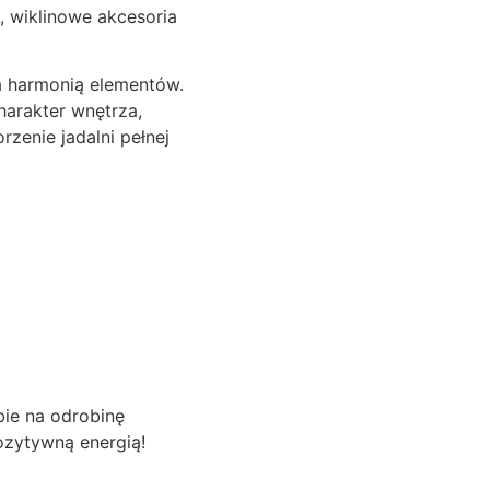
, wiklinowe akcesoria
a harmonią elementów.
harakter wnętrza,
zenie jadalni pełnej
bie na odrobinę
ozytywną energią!