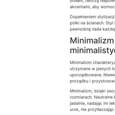
stołem, tworzą niepowt
akcentami, aby wzmocni
Dopełnieniem stylizacj
półki na ścianach. Sty
pewnością nada każdej
Minimalizm 
minimalist
Minimalizm charakteryz
utrzymane w jasnych ba
uporządkowana. Niewie
porządku i przystosow
Minimalizm, dzięki swo
rozmiarach. Neutralne 
jadalnie, nadając im l
urok, nie przytłaczając