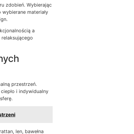
ru zdobień. Wybierając
o wybierane materiały
ign.
kcjonalnością a
i relaksującego
nych
alną przestrzeń.
ciepło i indywidualny
sferę.
strzeni
attan, len, bawełna