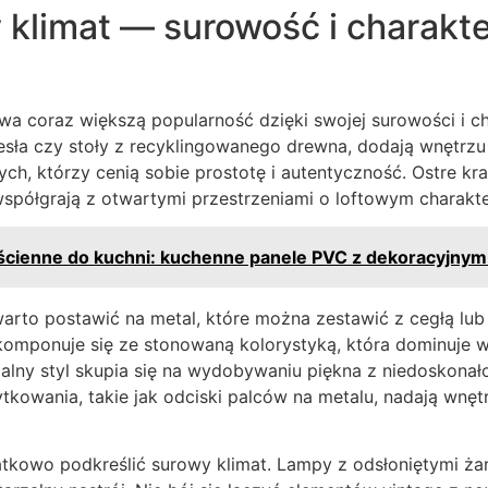
y klimat — surowość i charakte
ywa coraz większą popularność dzięki swojej surowości i c
zesła czy stoły z recyklingowanego drewna, dodają wnętrz
ch, którzy cenią sobie prostotę i autentyczność. Ostre kra
spółgrają z otwartymi przestrzeniami o loftowym charakte
ścienne do kuchni: kuchenne panele PVC z dekoracyjny
warto postawić na metal, które można zestawić z cegłą lu
omponuje się ze stonowaną kolorystyką, która dominuje w 
rialny styl skupia się na wydobywaniu piękna z niedoskonało
ytkowania, takie jak odciski palców na metalu, nadają wnę
tkowo podkreślić surowy klimat. Lampy z odsłoniętymi ża