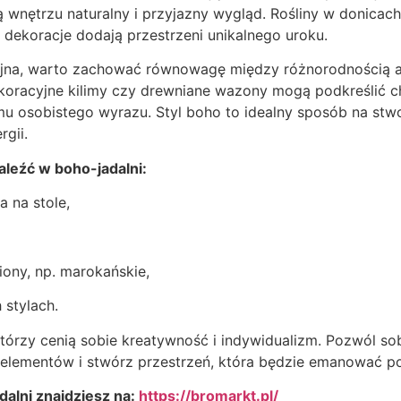
ą wnętrzu naturalny i przyjazny wygląd. Rośliny w donicach
dekoracje dodają przestrzeni unikalnego uroku.
pójna, warto zachować równowagę między różnorodnością 
koracyjne kilimy czy drewniane wazony mogą podkreślić c
u osobistego wyrazu. Styl boho to idealny sposób na stwor
rgii.
aleźć w boho-jadalni:
 na stole,
ony, np. marokańskie,
 stylach.
 którzy cenią sobie kreatywność i indywidualizm. Pozwól so
elementów i stwórz przestrzeń, która będzie emanować p
dalni znajdziesz na:
https://bromarkt.pl/