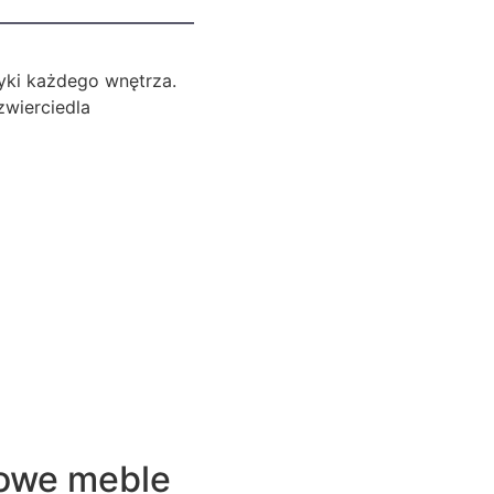
yki każdego wnętrza.
zwierciedla
owe meble