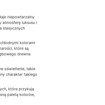
daje niepowtarzalny
 atmosferę luksusu i
a klasycznych
 chłodnymi kolorami
rości, które są
 dębowego drewna
e oświetlenie, takie
jny charakter takiego
ch, które przykują
sną paletą kolorów,