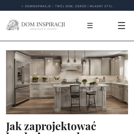
★
DOMINSPIRACJE – TWÓJ DOM, OGRÓD I WŁASNY STYL.
☰
☰
Jak zaprojektować