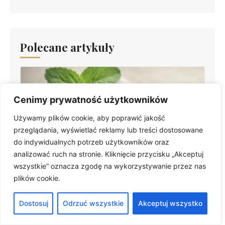
Polecane artykuły
Cenimy prywatność użytkowników
Używamy plików cookie, aby poprawić jakość
przeglądania, wyświetlać reklamy lub treści dostosowane
do indywidualnych potrzeb użytkowników oraz
analizować ruch na stronie. Kliknięcie przycisku „Akceptuj
Jak suszyć miętę w domu: sprawdzone metody
suszenia i przechowywania ziół
wszystkie” oznacza zgodę na wykorzystywanie przez nas
plików cookie.
Dostosuj
Odrzuć wszystkie
Akceptuj wszystko