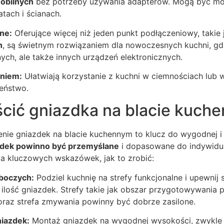
obilnych
bez potrzeby używania adapterów. Mogą być m
atach i ścianach.
ne:
Oferujące więcej niż jeden punkt podłączeniowy, takie
h
, są świetnym rozwiązaniem dla nowoczesnych kuchni, gdz
ych, ale także innych urządzeń elektronicznych.
eniem:
Ułatwiają korzystanie z kuchni w ciemnościach lub 
eństwo.
ścić gniazdka na blacie kuch
nie gniazdek na blacie kuchennym to klucz do wygodnej i 
zdek powinno być przemyślane
i dopasowane do indywidu
ka kluczowych wskazówek, jak to zrobić:
oboczych:
Podziel kuchnię na strefy funkcjonalne i upewnij s
ilość gniazdek. Strefy takie jak obszar przygotowywania p
oraz strefa zmywania powinny być dobrze zasilone.
iazdek:
Montaż gniazdek na wygodnej wysokości, zwykle