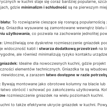
rycznych w kuchni staje się coraz bardziej popularne, szcz
jach, gdzie
minimalizm i schludność
są na pierwszym miej
blatu:
To rozwiązanie cieszące się rosnącą popularnością
tykę. Gniazdka wysuwane są zamontowane wewnątrz blatu 
niu użytkowania
, co pozwala na zachowanie jednolitej pow
e:
Umożliwiają one dyskretne rozmieszczenie gniazdek po
je widoczność kabli i
stwarza dodatkową przestrzeń
na bl
wygodne, ale również minimalizują ryzyko kontaktu urządz
gniazdek:
Idealne dla nowoczesnych kuchni, gdzie projekt
czności elementów technicznych. Gniazdka te są wbudow
l niewidoczne, a zarazem
łatwo dostępne w razie potrzeb
:
Bywają montowane jako obrotowe kolumny na blacie lub n
 łatwo obrócić i schować po zakończeniu użytkowania. Ko
tne
rozmieszczenie gniazdek na wielu poziomach kuchni.
uchni to także efektywne ukrycie gniazdek w kuchni. Pow