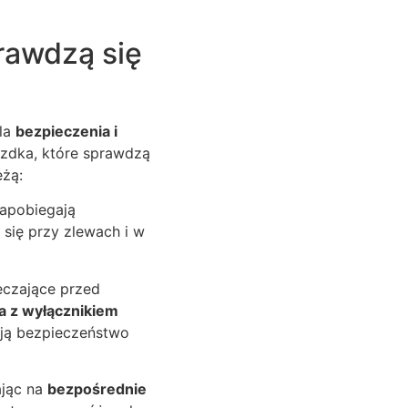
rawdzą się
dla
bezpieczenia i
zdka, które sprawdzą
eżą:
zapobiegają
 się przy zlewach i w
czające przed
a z wyłącznikiem
ają bezpieczeństwo
ając na
bezpośrednie