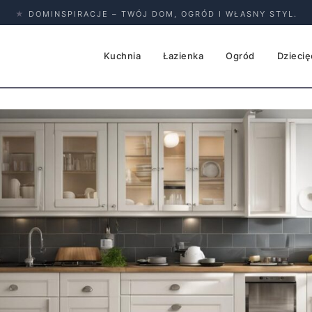
★
DOMINSPIRACJE – TWÓJ DOM, OGRÓD I WŁASNY STYL.
Kuchnia
Łazienka
Ogród
Dziecię