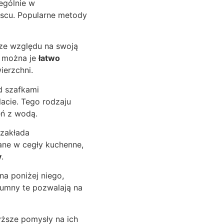
ególnie w
scu. Popularne metody
 ze względu na swoją
i można je
łatwo
ierzchni.
d szafkami
acie. Tego rodzaju
eń z wodą.
 zakłada
ane w cegły kuchenne,
y
.
a poniżej niego,
lumny te pozwalają na
yższe pomysły na ich