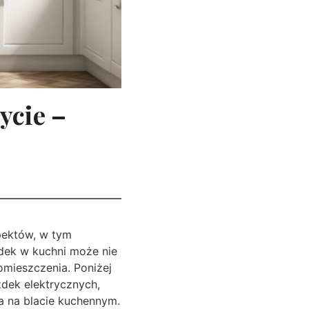
ycie –
pektów, w tym
dek w kuchni może nie
omieszczenia. Poniżej
dek elektrycznych,
a na blacie kuchennym.