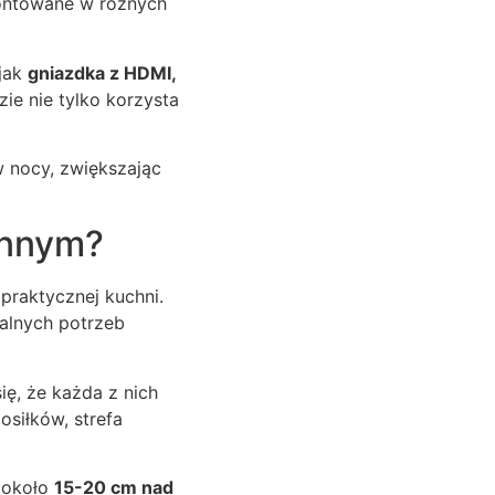
ontowane w różnych
 jak
gniazdka z HDMI,
ie nie tylko korzysta
w nocy, zwiększając
ennym?
praktycznej kuchni.
alnych potrzeb
ię, że każda z nich
osiłków, strefa
 około
15-20 cm nad