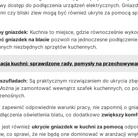
twy dostęp do podłączenia urządzeń elektrycznych. Gniazd
mi czy bliski zlew mogą być również ukryte za pomocą spe
by gniazdek:
Kuchnia to miejsce, gdzie równocześnie wykor
ć gniazdek na blacie
pozwoli na jednoczesne podłączenie
 innych niezbędnych sprzętów kuchennych.
acja kuchni: sprawdzone rady, pomysły na przechowywan
 szufladach:
Są praktycznym rozwiązaniem do ukrycia zbęd
Można je zamontować wewnątrz szafek kuchennych, co po
zenośnych.
zapewnić odpowiednie warunki pracy, nie zapomnij o gni
łączenia oświetlenia blatu, co dodatkowo
zwiększy komf
jest również
ukrycie gniazdek w kuchni za pomocą
odpow
w, co sprawi, że nie będą one dominować w aranżacji wnęt