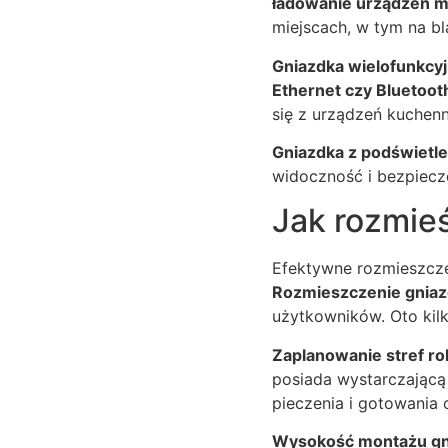
ładowanie urządzeń m
miejscach, w tym na bl
Gniazdka wielofunkcyj
Ethernet czy Bluetoot
się z urządzeń kuchenn
Gniazdka z podświetl
widoczność i bezpiecz
Jak rozmie
Efektywne rozmieszcze
Rozmieszczenie gnia
użytkowników. Oto kil
Zaplanowanie stref r
posiada wystarczającą 
pieczenia i gotowania 
Wysokość montażu gn