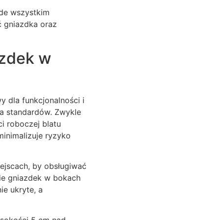
ede wszystkim
ć gniazdka oraz
azdek w
 dla funkcjonalności i
lka standardów. Zwykle
i roboczej blatu
minimalizuje ryzyko
iejscach, by obsługiwać
nie gniazdek w bokach
e ukryte, a