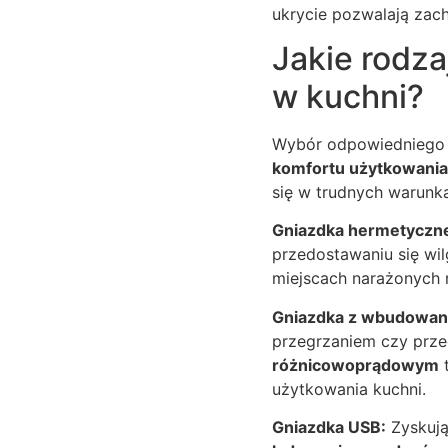
ukrycie pozwalają zach
Jakie rodza
w kuchni?
Wybór odpowiedniego r
komfortu użytkowania
się w trudnych warunk
Gniazdka hermetyczn
przedostawaniu się wilg
miejscach narażonych 
Gniazdka z wbudowan
przegrzaniem czy prz
różnicowoprądowym
t
użytkowania kuchni.
Gniazdka USB:
Zyskują