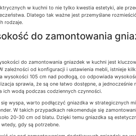
ktrycznych w kuchni to nie tylko kwestia estetyki, ale prz
ieczeństwa. Dlatego tak ważne jest przemyślane rozmieści
h rodzaje.
sokość do zamontowania gni
sokości do zamontowania gniazdek w kuchni jest kluczowy
zależności od konfiguracji i ustawienia mebli, istnieje ki
na wysokości 105 cm nad podłogą, co odpowiada wysokośc
izacja sprawia, że są one łatwo dostępne, a jednocześnie 
a ich wodą podczas codziennych czynności.
e się wyspa, warto podłączyć gniazdka w strategicznych m
blender. W takich przypadkach rekomenduje się zamontowa
ło 20-30 cm od blatu. Dzięki temu gniazdka są estetyczni
 wtedy, gdy są potrzebne.