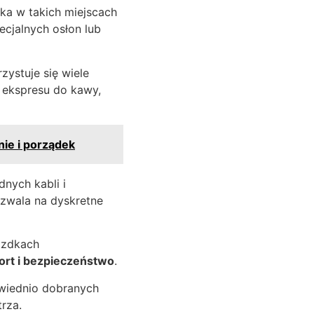
ka w takich miejscach
cjalnych osłon lub
zystuje się wiele
 ekspresu do kawy,
ie i porządek
nych kabli i
zwala na dyskretne
azdkach
ort i bezpieczeństwo
.
iednio dobranych
rza.