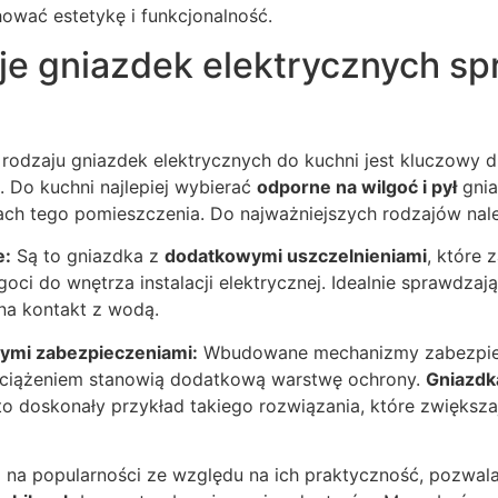
ować estetykę i funkcjonalność.
je gniazdek elektrycznych sp
odzaju gniazdek elektrycznych do kuchni jest kluczowy 
. Do kuchni najlepiej wybierać
odporne na wilgoć i pył
gnia
ach tego pomieszczenia. Do najważniejszych rodzajów nal
e:
Są to gniazdka z
dodatkowymi uszczelnieniami
, które 
oci do wnętrza instalacji elektrycznej. Idealnie sprawdzają
na kontakt z wodą.
ymi zabezpieczeniami:
Wbudowane mechanizmy zabezpie
eciążeniem stanowią dodatkową warstwę ochrony.
Gniazdk
o doskonały przykład takiego rozwiązania, które zwiększ
 na popularności ze względu na ich praktyczność, pozwal