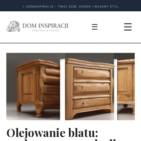
★
DOMINSPIRACJE – TWÓJ DOM, OGRÓD I WŁASNY STYL.
☰
☰
Olejowanie blatu: