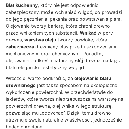
Blat kuchenny
, który nie jest odpowiednio
zabezpieczony, może wchłaniać wilgoć, co prowadzi
do jego pęcznienia, pękania oraz powstawania plam.
Olejowanie tworzy barierę, która chroni drewno
przed wnikaniem tych substancji.
Wnikać
w pory
drewna,
warstwa oleju
tworzy powłokę, która
zabezpiecza
drewniany blas przed uszkodzeniami
mechanicznymi oraz chemicznymi. Ponadto,
olejowanie podkreśla naturalny
słój
drewna, nadając
blatu elegancki i estetyczny wygląd.
Wreszcie, warto podkreślić, że
olejowanie blatu
drewnianego
jest także sposobem na ekologiczne
wykończenie powierzchni. W przeciwieństwie do
lakierów, które tworzą nieprzepuszczalną warstwę na
powierzchni drewna, olej wnika w jego strukturę,
pozwalając mu „oddychać”. Dzięki temu drewno
utrzymuje swoje naturalne właściwości, jednocześnie
będąc chronione.