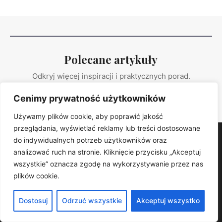
Polecane artykuły
Odkryj więcej inspiracji i praktycznych porad.
Cenimy prywatność użytkowników
PRZEGLĄDAJ ARTYKUŁY
Używamy plików cookie, aby poprawić jakość
przeglądania, wyświetlać reklamy lub treści dostosowane
do indywidualnych potrzeb użytkowników oraz
Dominspiracji
analizować ruch na stronie. Kliknięcie przycisku „Akceptuj
Dominspiracje – Twój dom, ogród i własny styl.. Znajdziesz u
wszystkie” oznacza zgodę na wykorzystywanie przez nas
nas praktyczne porady, trendy i sprawdzone rozwiązania.
plików cookie.
KATEGORIE
Kuchnia
Dostosuj
Odrzuć wszystkie
Akceptuj wszystko
Łazienka