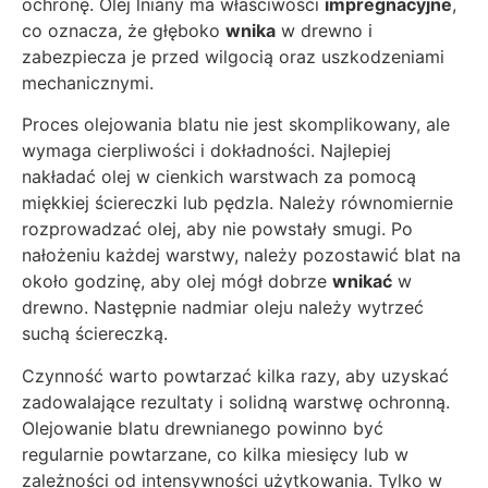
ochronę. Olej lniany ma właściwości
impregnacyjne
,
co oznacza, że głęboko
wnika
w drewno i
zabezpiecza je przed wilgocią oraz uszkodzeniami
mechanicznymi.
Proces olejowania blatu nie jest skomplikowany, ale
wymaga cierpliwości i dokładności. Najlepiej
nakładać olej w cienkich warstwach za pomocą
miękkiej ściereczki lub pędzla. Należy równomiernie
rozprowadzać olej, aby nie powstały smugi. Po
nałożeniu każdej warstwy, należy pozostawić blat na
około godzinę, aby olej mógł dobrze
wnikać
w
drewno. Następnie nadmiar oleju należy wytrzeć
suchą ściereczką.
Czynność warto powtarzać kilka razy, aby uzyskać
zadowalające rezultaty i solidną warstwę ochronną.
Olejowanie blatu drewnianego powinno być
regularnie powtarzane, co kilka miesięcy lub w
zależności od intensywności użytkowania. Tylko w