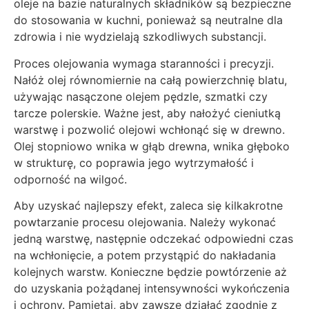
oleje na bazie naturalnych składników są bezpieczne
do stosowania w kuchni, ponieważ są neutralne dla
zdrowia i nie wydzielają szkodliwych substancji.
Proces olejowania wymaga staranności i precyzji.
Nałóż olej równomiernie na całą powierzchnię blatu,
używając nasączone olejem pędzle, szmatki czy
tarcze polerskie. Ważne jest, aby nałożyć cieniutką
warstwę i pozwolić olejowi wchłonąć się w drewno.
Olej stopniowo wnika w głąb drewna, wnika głęboko
w strukturę, co poprawia jego wytrzymałość i
odporność na wilgoć.
Aby uzyskać najlepszy efekt, zaleca się kilkakrotne
powtarzanie procesu olejowania. Należy wykonać
jedną warstwę, następnie odczekać odpowiedni czas
na wchłonięcie, a potem przystąpić do nakładania
kolejnych warstw. Konieczne będzie powtórzenie aż
do uzyskania pożądanej intensywności wykończenia
i ochrony. Pamiętaj, aby zawsze działać zgodnie z