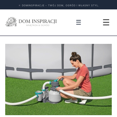
★
DOMINSPIRACJE – TWÓJ DOM, OGRÓD I WŁASNY STYL.
☰
☰