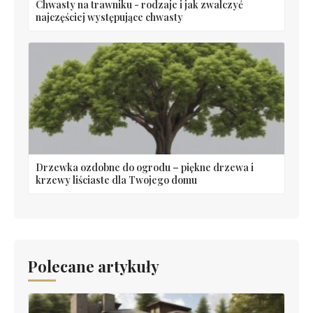
Chwasty na trawniku - rodzaje i jak zwalczyć
najczęściej występujące chwasty
Drzewka ozdobne do ogrodu – piękne drzewa i
krzewy liściaste dla Twojego domu
Polecane artykuły