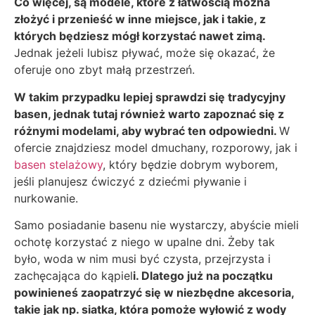
Co więcej, są modele, które z łatwością można
złożyć i przenieść w inne miejsce, jak i takie, z
których będziesz mógł korzystać nawet zimą.
Jednak jeżeli lubisz pływać, może się okazać, że
oferuje ono zbyt małą przestrzeń.
W takim przypadku lepiej sprawdzi się tradycyjny
basen, jednak tutaj również warto zapoznać się z
różnymi modelami, aby wybrać ten odpowiedni.
W
ofercie znajdziesz model dmuchany, rozporowy, jak i
basen stelażowy
, który będzie dobrym wyborem,
jeśli planujesz ćwiczyć z dziećmi pływanie i
nurkowanie.
Samo posiadanie basenu nie wystarczy, abyście mieli
ochotę korzystać z niego w upalne dni. Żeby tak
było, woda w nim musi być czysta, przejrzysta i
zachęcająca do kąpiel
i. Dlatego już na początku
powinieneś zaopatrzyć się w niezbędne akcesoria,
takie jak np. siatka, która pomoże wyłowić z wody