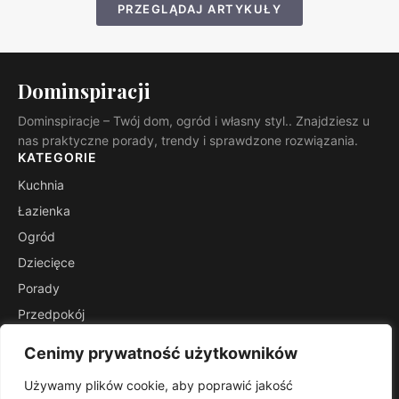
PRZEGLĄDAJ ARTYKUŁY
Dominspiracji
Dominspiracje – Twój dom, ogród i własny styl.. Znajdziesz u
nas praktyczne porady, trendy i sprawdzone rozwiązania.
KATEGORIE
Kuchnia
Łazienka
Ogród
Dziecięce
Porady
Przedpokój
Salon
Cenimy prywatność użytkowników
Stoliki
Używamy plików cookie, aby poprawić jakość
INFORMACJE