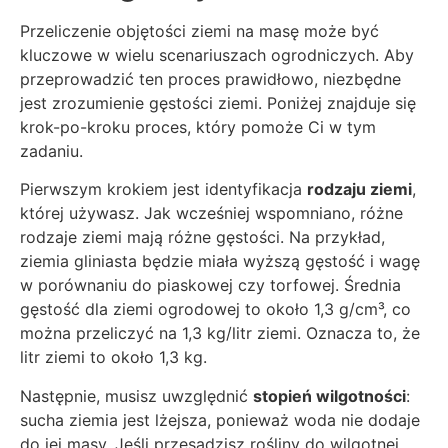
Przeliczenie objętości ziemi na masę może być
kluczowe w wielu scenariuszach ogrodniczych. Aby
przeprowadzić ten proces prawidłowo, niezbędne
jest zrozumienie gęstości ziemi. Poniżej znajduje się
krok-po-kroku proces, który pomoże Ci w tym
zadaniu.
Pierwszym krokiem jest identyfikacja
rodzaju ziemi
,
której używasz. Jak wcześniej wspomniano, różne
rodzaje ziemi mają różne gęstości. Na przykład,
ziemia gliniasta będzie miała wyższą gęstość i wagę
w porównaniu do piaskowej czy torfowej. Średnia
gęstość dla ziemi ogrodowej to około 1,3 g/cm³, co
można przeliczyć na 1,3 kg/litr ziemi. Oznacza to, że
litr ziemi to około 1,3 kg.
Następnie, musisz uwzględnić
stopień wilgotności
:
sucha ziemia jest lżejsza, ponieważ woda nie dodaje
do jej masy. Jeśli przesadzisz rośliny do wilgotnej