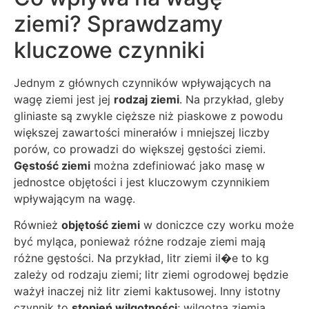
ziemi? Sprawdzamy
kluczowe czynniki
Jednym z głównych czynników wpływających na
wagę ziemi jest jej
rodzaj ziemi
. Na przykład, gleby
gliniaste są zwykle cięższe niż piaskowe z powodu
większej zawartości minerałów i mniejszej liczby
porów, co prowadzi do większej gęstości ziemi.
Gęstość ziemi
można zdefiniować jako masę w
jednostce objętości i jest kluczowym czynnikiem
wpływającym na wagę.
Również
objętość ziemi
w doniczce czy worku może
być myląca, ponieważ różne rodzaje ziemi mają
różne gęstości. Na przykład, litr ziemi il�e to kg
zależy od rodzaju ziemi; litr ziemi ogrodowej będzie
ważył inaczej niż litr ziemi kaktusowej. Inny istotny
czynnik to
stopień wilgotności
; wilgotna ziemia