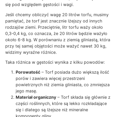
się pod względem gęstości i wagi.
Jeśli chcemy obliczyć wagę 20 litrów torfu, musimy
pamiętać, że torf jest znacznie lżejszy od innych
rodzajów ziemi. Przeciętnie, litr torfu waży około
0,3-0,4 kg, co oznacza, że 20 litrów będzie ważyło
około 6-8 kg. W porównaniu z ziemią gliniastą, która
przy tej samej objętości może ważyć nawet 30 kg,
widzimy wyraźne różnice.
Taka różnica w gęstości wynika z kilku powodów:
Porowatość
– Torf posiada dużo większą ilość
porów i zawiera więcej przestrzeni
powietrznych niż ziemia gliniasta, co zmniejsza
jego masę.
Materiał organiczny
– Torf składa się głównie z
części roślinnych, które są lekko rozkładające
się i dlatego są lżejsze niż mineralne
komponenty gliny.