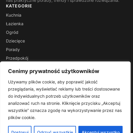
nas praktyczne porady, trendy i sprawdzone rozwiązania.
KATEGORIE
Kuchnia
Łazienka
Ogród
Dziecięce
Porady
Przedpokój
Salon
Cenimy prywatność użytkowników
Stoliki
Używamy plików cookie, aby poprawić jakość
INFORMACJE
przeglądania, wyświetlać reklamy lub treści dostosowane
Kontakt
do indywidualnych potrzeb użytkowników oraz
Mapa witryny
analizować ruch na stronie. Kliknięcie przycisku „Akceptuj
Polityka prywatności
wszystkie” oznacza zgodę na wykorzystywanie przez nas
plików cookie.
RSS
Dostosuj
Odrzuć wszystkie
Akceptuj wszystko