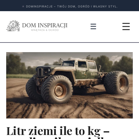
★
DOMINSPIRACJE – TWÓJ DOM, OGRÓD I WŁASNY STYL.
☰
☰
Litr ziemi ile to kg –