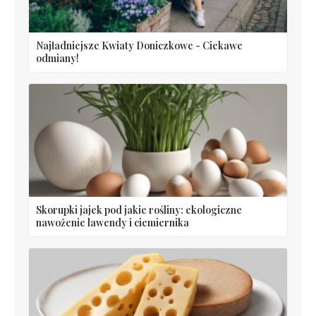
Najładniejsze Kwiaty Doniczkowe - Ciekawe
odmiany!
Skorupki jajek pod jakie rośliny: ekologiczne
nawożenie lawendy i ciemiernika