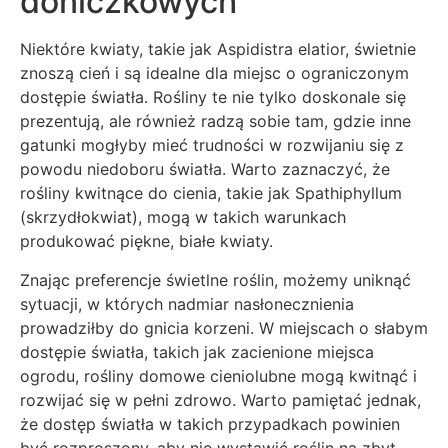
doniczkowych
Niektóre kwiaty, takie jak Aspidistra elatior, świetnie
znoszą cień i są idealne dla miejsc o ograniczonym
dostępie światła. Rośliny te nie tylko doskonale się
prezentują, ale również radzą sobie tam, gdzie inne
gatunki mogłyby mieć trudności w rozwijaniu się z
powodu niedoboru światła. Warto zaznaczyć, że
rośliny kwitnące do cienia, takie jak Spathiphyllum
(skrzydłokwiat), mogą w takich warunkach
produkować piękne, białe kwiaty.
Znając preferencje świetlne roślin, możemy uniknąć
sytuacji, w których nadmiar nasłonecznienia
prowadziłby do gnicia korzeni. W miejscach o słabym
dostępie światła, takich jak zacienione miejsca
ogrodu, rośliny domowe cieniolubne mogą kwitnąć i
rozwijać się w pełni zdrowo. Warto pamiętać jednak,
że dostęp światła w takich przypadkach powinien
być rozproszony, aby nie wystawić roślin na zbyt