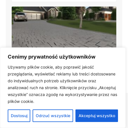
Cenimy prywatność użytkowników
Co zamiast kostki na podjazd? Tanie i trwałe
alternatywy jak beton i kamień
Używamy plików cookie, aby poprawić jakość
przeglądania, wyświetlać reklamy lub treści dostosowane
do indywidualnych potrzeb użytkowników oraz
analizować ruch na stronie. Kliknięcie przycisku „Akceptuj
wszystkie” oznacza zgodę na wykorzystywanie przez nas
plików cookie.
Dostosuj
Odrzuć wszystkie
Akceptuj wszystko
Polecane artykuły
Odkryj więcej inspiracji i praktycznych porad.