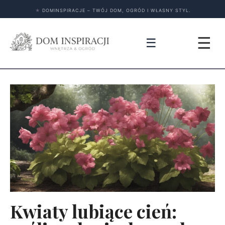
★
DOMINSPIRACJE – TWÓJ DOM, OGRÓD I WŁASNY STYL.
☰
☰
Kwiaty lubiące cień: