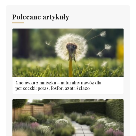
Polecane artykuły
Gnojówka z mniszka – naturalny nawóz dla
porzeczki: potas, fosfor, azot i żelazo