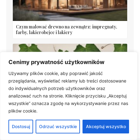
Czym malować drewno na zewnątrz: impregnaty,
farby, lakierobejce i lakiery
Cenimy prywatność użytkowników
Używamy plików cookie, aby poprawić jakość
przeglądania, wyświetlać reklamy lub treści dostosowane
do indywidualnych potrzeb użytkowników oraz
analizować ruch na stronie. Kliknięcie przycisku „Akceptuj
Dlaczego bluszcz usycha? Pielęgnacja bluszczu
wszystkie” oznacza zgodę na wykorzystywanie przez nas
doniczkowego w domu
plików cookie.
Dostosuj
Odrzuć wszystkie
Akceptuj wszystko