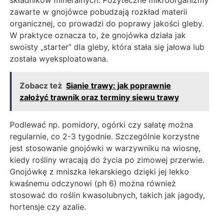
składników mineralnych. Pożyteczne mikroorganizmy
zawarte w gnojówce pobudzają rozkład materii
organicznej, co prowadzi do poprawy jakości gleby.
W praktyce oznacza to, że gnojówka działa jak
swoisty „starter” dla gleby, która stała się jałowa lub
została wyeksploatowana.
Zobacz też
Sianie trawy: jak poprawnie
założyć trawnik oraz terminy siewu trawy
Podlewać np. pomidory, ogórki czy sałatę można
regularnie, co 2-3 tygodnie. Szczególnie korzystne
jest stosowanie gnojówki w warzywniku na wiosnę,
kiedy rośliny wracają do życia po zimowej przerwie.
Gnojówkę z mniszka lekarskiego dzięki jej lekko
kwaśnemu odczynowi (ph 6) można również
stosować do roślin kwasolubnych, takich jak jagody,
hortensje czy azalie.