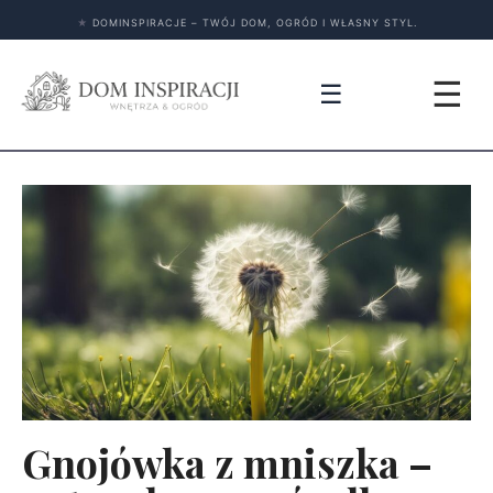
★
DOMINSPIRACJE – TWÓJ DOM, OGRÓD I WŁASNY STYL.
☰
☰
Gnojówka z mniszka –