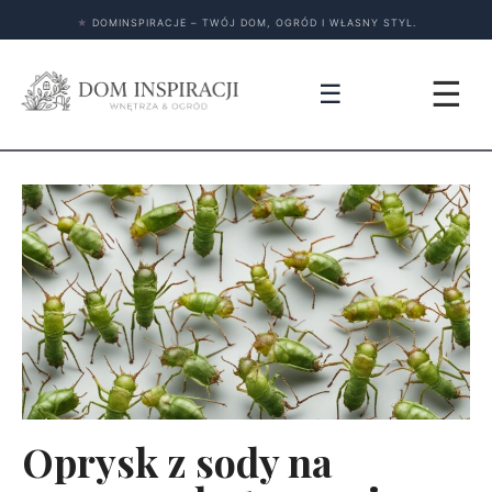
★
DOMINSPIRACJE – TWÓJ DOM, OGRÓD I WŁASNY STYL.
☰
☰
Oprysk z sody na