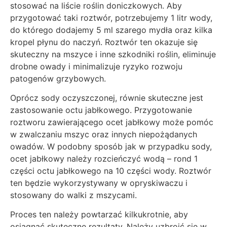
stosować na liście roślin doniczkowych. Aby
przygotować taki roztwór, potrzebujemy 1 litr wody,
do którego dodajemy 5 ml szarego mydła oraz kilka
kropel płynu do naczyń. Roztwór ten okazuje się
skuteczny na mszyce i inne szkodniki roślin, eliminuje
drobne owady i minimalizuje ryzyko rozwoju
patogenów grzybowych.
Oprócz sody oczyszczonej, równie skuteczne jest
zastosowanie octu jabłkowego. Przygotowanie
roztworu zawierającego ocet jabłkowy może pomóc
w zwalczaniu mszyc oraz innych niepożądanych
owadów. W podobny sposób jak w przypadku sody,
ocet jabłkowy należy rozcieńczyć wodą – rond 1
części octu jabłkowego na 10 części wody. Roztwór
ten będzie wykorzystywany w opryskiwaczu i
stosowany do walki z mszycami.
Proces ten należy powtarzać kilkukrotnie, aby
osiągnąć skuteczne rezultaty. Należy uzbroić się w