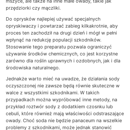
mszyce, ale także na inne małe owady, takie jak
przędziorki czy mączliki.
Do oprysków najlepiej używać specjalnych
opryskiwaczy i powtarzać zabieg kilkakrotnie, aby
proces ten zachodził na drugi dzień i mógł w pełni
wpłynąć na redukcję populacji szkodników.
Stosowanie tego preparatu pozwala ograniczyć
używanie środków chemicznych, co jest korzystne
zarówno dla roślin uprawnych i ozdobnych, jak i dla
środowiska naturalnego.
Jednakże warto mieć na uwadze, że działania sody
oczyszczonej nie zawsze będą równie skuteczne w
walce z wszystkimi szkodnikami. W takich
przypadkach można wypróbować inne metody, na
przykład roztwór sody z dodatkiem czosnku lub
cebuli, które również mają właściwości odstraszające
owady. Choć soda nie będzie panaceum na wszelkie
problemy z szkodnikami, może jednak stanowić