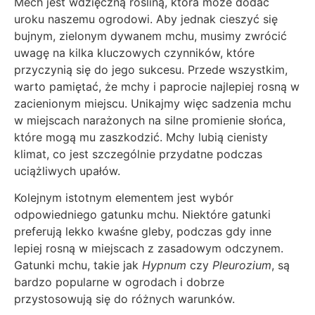
Mech jest wdzięczną rośliną, która może dodać
uroku naszemu ogrodowi. Aby jednak cieszyć się
bujnym, zielonym dywanem mchu, musimy zwrócić
uwagę na kilka kluczowych czynników, które
przyczynią się do jego sukcesu. Przede wszystkim,
warto pamiętać, że mchy i paprocie najlepiej rosną w
zacienionym miejscu. Unikajmy więc sadzenia mchu
w miejscach narażonych na silne promienie słońca,
które mogą mu zaszkodzić. Mchy lubią cienisty
klimat, co jest szczególnie przydatne podczas
uciążliwych upałów.
Kolejnym istotnym elementem jest wybór
odpowiedniego gatunku mchu. Niektóre gatunki
preferują lekko kwaśne gleby, podczas gdy inne
lepiej rosną w miejscach z zasadowym odczynem.
Gatunki mchu, takie jak
Hypnum
czy
Pleurozium
, są
bardzo popularne w ogrodach i dobrze
przystosowują się do różnych warunków.