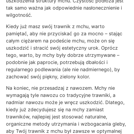
uszkodzenia struktury mchu. Czystość podłoża jest
tak samo ważna jak odpowiednie nasłonecznienie i
wilgotność.
Kiedy już masz swój trawnik z mchu, warto
pamiętać, aby nie przyciskać go za mocno – stając
całym ciężarem na podeście mchu, może on się
uszkodzić i stracić swój estetyczny urok. Oprócz
tego, warto, by mchy były dobrze utrzymywane –
podobnie jak paprocie, potrzebują dbałości i
regularnego podlewania (ale nie nadmiernego), by
zachować swój piękny, zielony kolor.
Na koniec, nie przesadzaj z nawozem. Mchy nie
wymagają tyle nawozu co tradycyjne trawniki, a
nadmiar nawozu może je wręcz uszkodzić. Dlatego,
kiedy już zdecydujesz się na mchy zamiast
trawników, najlepiej jest stosować naturalne,
organiczne metody utrzymania i wzbogacania gleby,
aby Twój trawnik z mchu był zawsze w optymalnej