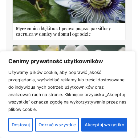
Męczennica błękitna: Uprawa pnącza passiflory
caerulea w donicy w domu i ogrodzie
Cenimy prywatność użytkowników
Używamy plików cookie, aby poprawić jakość
przeglądania, wyświetlać reklamy lub treści dostosowane
do indywidualnych potrzeb użytkowników oraz
analizować ruch na stronie. Kliknięcie przycisku „Akceptuj
Frezja ogrodowa: Jak uprawiać frezję ogrodową
wszystkie” oznacza zgodę na wykorzystywanie przez nas
pełną? 10 szt. w jednym miejscu
plików cookie.
Dostosuj
Odrzuć wszystkie
Akceptuj wszystko