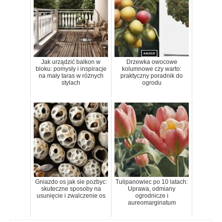
Jak urządzić balkon w
Drzewka owocowe
bloku: pomysły i inspiracje
kolumnowe czy warto:
na mały taras w różnych
praktyczny poradnik do
stylach
ogrodu
Gniazdo os jak sie pozbyc:
Tulipanowiec po 10 latach:
skuteczne sposoby na
Uprawa, odmiany
usunięcie i zwalczenie os
ogrodnicze i
aureomarginatum