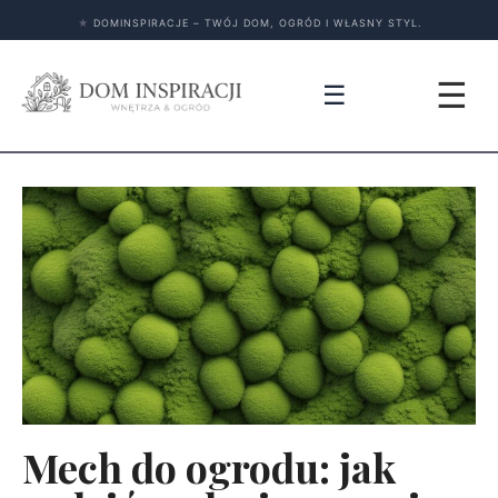
★
DOMINSPIRACJE – TWÓJ DOM, OGRÓD I WŁASNY STYL.
☰
☰
Mech do ogrodu: jak