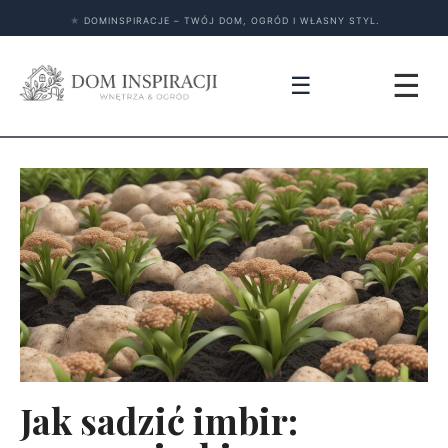
★
DOMINSPIRACJE – TWÓJ DOM, OGRÓD I WŁASNY STYL.
☰
☰
Jak sadzić imbir: