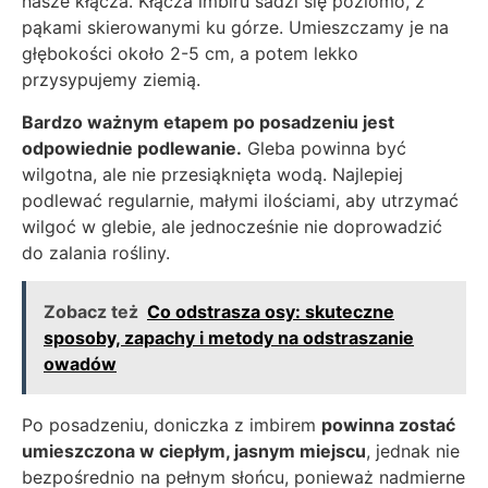
nasze kłącza. Kłącza imbiru sadzi się poziomo, z
pąkami skierowanymi ku górze. Umieszczamy je na
głębokości około 2-5 cm, a potem lekko
przysypujemy ziemią.
Bardzo ważnym etapem po posadzeniu jest
odpowiednie podlewanie.
Gleba powinna być
wilgotna, ale nie przesiąknięta wodą. Najlepiej
podlewać regularnie, małymi ilościami, aby utrzymać
wilgoć w glebie, ale jednocześnie nie doprowadzić
do zalania rośliny.
Zobacz też
Co odstrasza osy: skuteczne
sposoby, zapachy i metody na odstraszanie
owadów
Po posadzeniu, doniczka z imbirem
powinna zostać
umieszczona w ciepłym, jasnym miejscu
, jednak nie
bezpośrednio na pełnym słońcu, ponieważ nadmierne