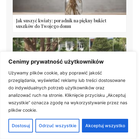
Jak suszyć kwiaty: poradnik na piękny bukiet
suszków do Twojego domu
Cenimy prywatność użytkowników
Używamy plików cookie, aby poprawić jakość
przeglądania, wyświetlać reklamy lub treści dostosowane
do indywidualnych potrzeb użytkowników oraz
Przycinanie świerków: jak formować i dbać o świerk
analizować ruch na stronie. Kliknięcie przycisku „Akceptuj
srebrny i inne odmiany
wszystkie” oznacza zgodę na wykorzystywanie przez nas
plików cookie.
Dostosuj
Odrzuć wszystkie
Akceptuj wszystko
Polecane artykuły