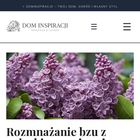
★
DOMINSPIRACJE – TWÓJ DOM, OGRÓD I WŁASNY STYL.
☰
☰
Rozmnażanie bzu z