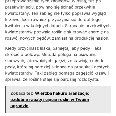
przeprowadzenie tych zabiegów. Wiosną, tuż po
przekwitnięciu, powinno się ścinać przekwitłe
kwiatostany. Ten zabieg nie tylko poprawia wygląd
krzewu, lecz również przyczynia się do obfitego
kwitnienia w kolejnych latach. Skracanie przekwitłych
kwiatostanów pozwala roślinie skierować energię na
rozwój nowych pędów, zamiast na produkcję nasion.
Kiedy przycinasz lilaka, pamiętaj, aby pędy lilaka
skrócić o połowę. Metoda polega na usuwaniu
starszych, zdrewniałych gałęzi, zostawiając młode
pędy, które są bardziej skłonne do produkcji gęstych
kwiatostanów. Taki zabieg pomaga zagęścić krzew i
sprawia, że roślina staje się bardziej rozłożysta.
Zobacz też
Wierzba hakuro aranżacje:
ozdobne rabaty i cięcie roślin w Twoim
ogrodzie