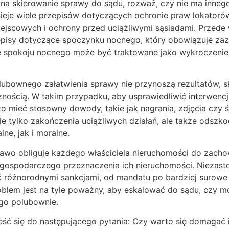
 na skierowanie sprawy do sądu, rozważ, czy nie ma inneg
tnieje wiele przepisów dotyczących ochronie praw lokatorów
jscowych i ochrony przed uciążliwymi sąsiadami. Przede
pisy dotyczące spoczynku nocnego, który obowiązuje za
e spokoju nocnego może być traktowane jako wykroczenie,
olubownego załatwienia sprawy nie przynoszą rezultatów, 
ością. W takim przypadku, aby usprawiedliwić interwencja
to mieć stosowny dowody, takie jak nagrania, zdjęcia czy
e tylko zakończenia uciążliwych działań, ale także odszk
lne, jak i moralne.
rawo obliguje każdego właściciela nieruchomości do zach
gospodarczego przeznaczenia ich nieruchomości. Niezasto
różnorodnymi sankcjami, od mandatu po bardziej surowe 
oblem jest na tyle poważny, aby eskalować do sądu, czy m
go polubownie.
ść się do następującego pytania: Czy warto się domagać i