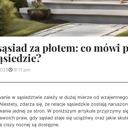
sąsiad za płotem: co mówi 
ąsiedzie?
2025
9:11 pm
anie w sąsiedztwie zależy w dużej mierze od wzajemnego
iestety, zdarza się, że relacje sąsiedzkie zostają naruszo
nie jednej ze stron. W poniższym artykule przyjrzymy się
oich praw, gdy sąsiad staje się uciążliwy oraz jakie sku
ia ciszy nocnej są dostępne.