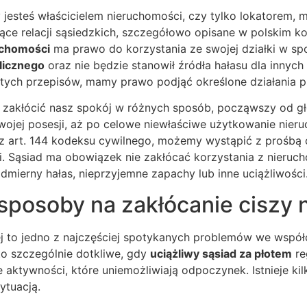
 jesteś właścicielem nieruchomości, czy tylko lokatorem,
ące relacji sąsiedzkich, szczegółowo opisane w polskim k
uchomości
ma prawo do korzystania ze swojej działki w spo
licznego
oraz nie będzie stanowił źródła hałasu dla innyc
a tych przepisów, mamy prawo podjąć określone działania 
zakłócić nasz spokój w różnych sposób, począwszy od gł
ojej posesji, aż po celowe niewłaściwe użytkowanie nieru
z art. 144 kodeksu cywilnego, możemy wystąpić z prośbą 
. Sąsiad ma obowiązek nie zakłócać korzystania z nieruc
mierny hałas, nieprzyjemne zapachy lub inne uciążliwości
sposoby na zakłócanie ciszy 
ej to jedno z najczęściej spotykanych problemów we współ
to szczególnie dotkliwe, gdy
uciążliwy sąsiad za płotem
re
e aktywności, które uniemożliwiają odpoczynek. Istnieje k
ytuacją.