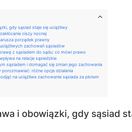
zki, gdy sąsiad staje się uciążliwy
akłócanie ciszy nocnej
 narusza porządek prawny
 uciążliwych zachowań sąsiadów
prawę z sąsiadem do sądu: co mówi prawo
 wpływa na relacje sąsiedzkie
ym sąsiadem i domagać się zmian jego zachowania
 porozmawiać: różne opcje działania
podjąć na uciążliwe zachowanie sąsiada za płotem
awa i obowiązki, gdy sąsiad st