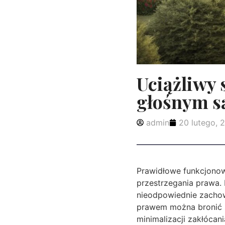
Uciążliwy 
głośnym s
admin
20 lutego, 
Prawidłowe funkcjonow
przestrzegania prawa. N
nieodpowiednie zachowa
prawem można bronić sw
minimalizacji zakłócan