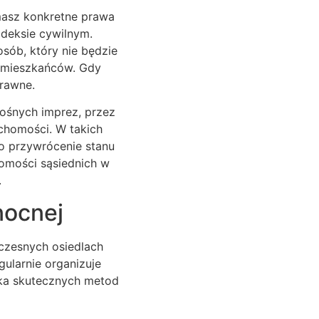
 masz konkretne prawa
odeksie cywilnym.
sób, który nie będzie
h mieszkańców. Gdy
prawne.
ośnych imprez, przez
chomości. W takich
o przywrócenie stanu
homości sąsiednich w
.
nocnej
czesnych osiedlach
gularnie organizuje
ilka skutecznych metod