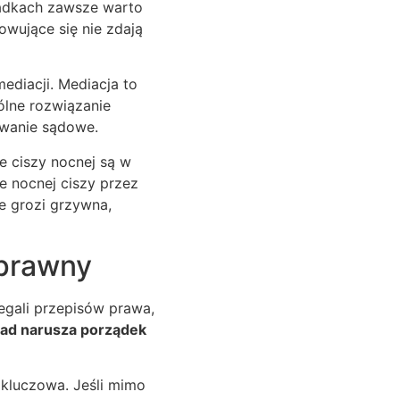
padkach zawsze warto
wujące się nie zdają
ediacji. Mediacja to
lne rozwiązanie
owanie sądowe.
e ciszy nocnej są w
e nocnej ciszy przez
e grozi grzywna,
 prawny
egali przepisów prawa,
iad narusza porządek
kluczowa. Jeśli mimo