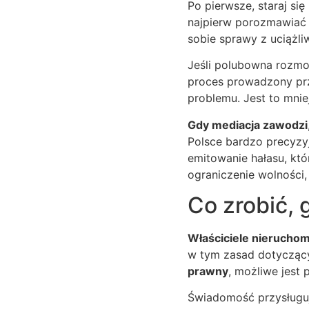
Po pierwsze, staraj si
najpierw porozmawiać 
sobie sprawy z uciążli
Jeśli polubowna rozmow
proces prowadzony prz
problemu. Jest to mnie
Gdy mediacja zawodzi
Polsce bardzo precyzy
emitowanie hałasu, kt
ograniczenie wolności,
Co zrobić,
Właściciele nierucho
w tym zasad dotyczący
prawny
, możliwe jest 
Świadomość przysługuj