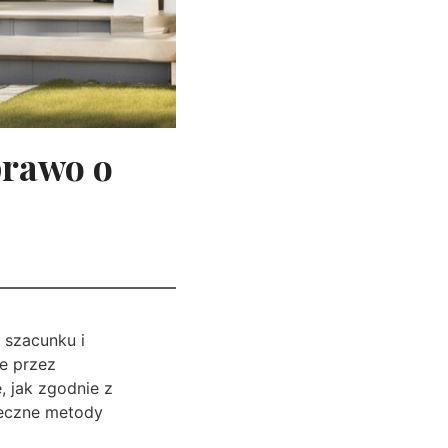
prawo o
 szacunku i
ne przez
, jak zgodnie z
teczne metody