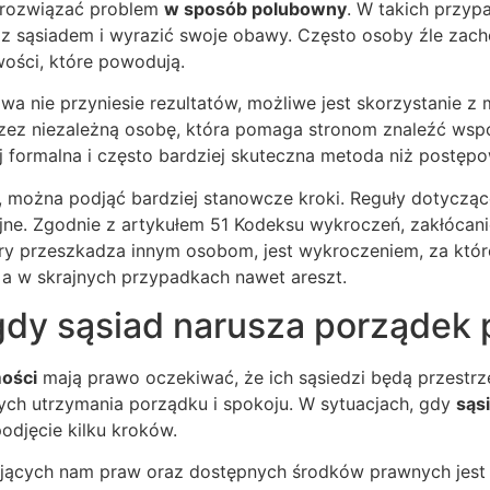
ę rozwiązać problem
w sposób polubowny
. W takich przy
z sąsiadem i wyrazić swoje obawy. Często osoby źle zacho
wości, które powodują.
a nie przyniesie rezultatów, możliwe jest skorzystanie z m
ez niezależną osobę, która pomaga stronom znaleźć wspó
j formalna i często bardziej skuteczna metoda niż postęp
, można podjąć bardziej stanowcze kroki. Reguły dotycząc
jne. Zgodnie z artykułem 51 Kodeksu wykroczeń, zakłócani
óry przeszkadza innym osobom, jest wykroczeniem, za któr
 a w skrajnych przypadkach nawet areszt.
 gdy sąsiad narusza porządek
mości
mają prawo oczekiwać, że ich sąsiedzi będą przestrz
ch utrzymania porządku i spokoju. W sytuacjach, gdy
sąs
podjęcie kilku kroków.
ących nam praw oraz dostępnych środków prawnych jest 