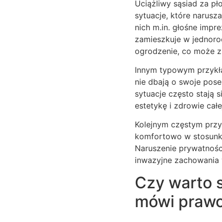
Uciążliwy sąsiad za pł
sytuacje, które narusz
nich m.in. głośne impr
zamieszkuje w jednoro
ogrodzenie, co może z
Innym typowym przykła
nie dbają o swoje pos
sytuacje często stają
estetykę i zdrowie całe
Kolejnym częstym przyp
komfortowo w stosunka
Naruszenie prywatnośc
inwazyjne zachowania 
Czy warto 
mówi praw