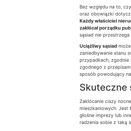
Bez względu na to, czy
oraz obowiązki dotycz
Każdy właściciel nier
zakłócał porządku pub
sąsiad nie przestrzeg
Uciążliwy sąsiad
może 
zaniedbywanie stanu sw
przypadkach, zgodnie 
zgodnego z przepisami
sposób powodujący nad
Skuteczne 
Zakłócanie ciszy nocn
mieszkaniowych. Jest 
głośne imprezy lub inn
radzenia sobie z taką s