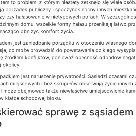
otem to problem, z którym niestety zetknęło się wiele osób.
ają porządek publiczny i spoczynek nocny innych mieszkańc
ezy czy hałasowanie w nietypowych porach. W szczególności
dzinnym domu, wszelkie formy hałasu przenikają łatwo prz
nacząco obniżyć komfort życia.
dem jest zaniedbanie porządku w otoczeniu własnego dom
esje, co może prowadzić do powstawania dzikiego wysypis
 się źródłem konfliktów, ponieważ obecność odpadów nega
j okolicy.
adkiem jest naruszenie prywatności. Sąsiedzi czasami czu
ch miejscowych i bez skrupułów obserwują życie innych z
i może obejmować także niewłaściwe umiejscowienie kame
w klatce schodowej bloku.
skierować sprawę z sąsiadem 
o