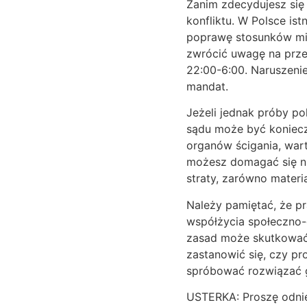
Zanim zdecydujesz się
konfliktu. W Polsce is
poprawę stosunków mie
zwrócić uwagę na prze
22:00-6:00. Naruszeni
mandat.
Jeżeli jednak próby p
sądu może być konieczn
organów ścigania, war
możesz domagać się ni
straty, zarówno materia
Należy pamiętać, że p
współżycia społeczno-
zasad może skutkować 
zastanowić się, czy pr
spróbować rozwiązać 
USTERKA: Proszę odnie