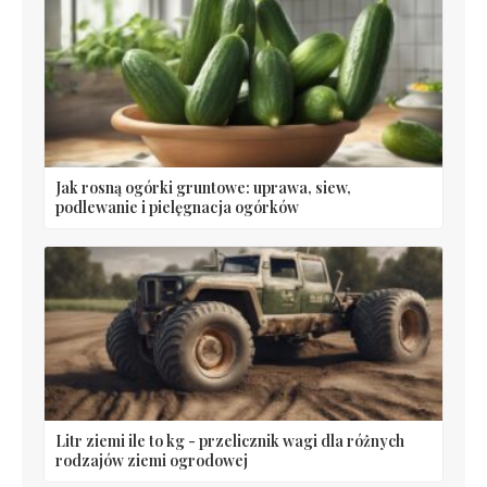
Jak rosną ogórki gruntowe: uprawa, siew,
podlewanie i pielęgnacja ogórków
Litr ziemi ile to kg - przelicznik wagi dla różnych
rodzajów ziemi ogrodowej