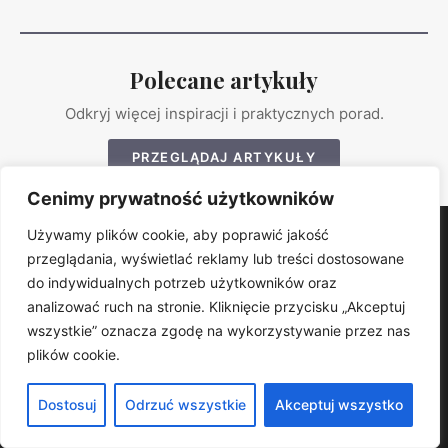
Polecane artykuły
Odkryj więcej inspiracji i praktycznych porad.
PRZEGLĄDAJ ARTYKUŁY
Cenimy prywatność użytkowników
Używamy plików cookie, aby poprawić jakość
Dominspiracji
przeglądania, wyświetlać reklamy lub treści dostosowane
do indywidualnych potrzeb użytkowników oraz
Dominspiracje – Twój dom, ogród i własny styl.. Znajdziesz u
nas praktyczne porady, trendy i sprawdzone rozwiązania.
analizować ruch na stronie. Kliknięcie przycisku „Akceptuj
KATEGORIE
wszystkie” oznacza zgodę na wykorzystywanie przez nas
plików cookie.
Kuchnia
Łazienka
Dostosuj
Odrzuć wszystkie
Akceptuj wszystko
Ogród
Dziecięce