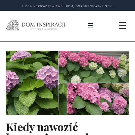
★
DOMINSPIRACJE – TWÓJ DOM, OGRÓD I WŁASNY STYL.
☰
☰
Kiedy nawozić