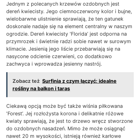
Jednym z polecanych krzewów ozdobnych jest
dereń kwiecisty. Jego ciemnoczerwony kolor i bujne,
wielobarwne ulistnienie sprawiają, że ten gatunek
doskonale nadaje się na element centralny w naszym
ogrodzie. Dereń kwiecisty 'Florida’ jest odporna na
przymrozek i świetnie radzi sobie nawet w surowym
klimacie. Jesienią jego liście przebarwiają się na
nasycone odcienie czerwieni, co dodatkowo
zachwyca i wprowadza jesienny nastrój.
Zobacz też
Surfinia z czym łączyć: idealne
rośliny na balkon i taras
Ciekawą opcją może być także wiśnia piłkowana
'Forest’. Jej rozłożysta korona i delikatnie różowe
kwiaty sprawiają, że jest to drzewo wręcz stworzone
do ozdobnych nasadzeń. Mimo że może osiągnąć
nawet 20 m wysokości, istnieją również karłowe