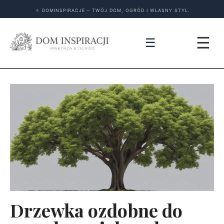
★
DOMINSPIRACJE – TWÓJ DOM, OGRÓD I WŁASNY STYL.
☰
☰
Drzewka ozdobne do