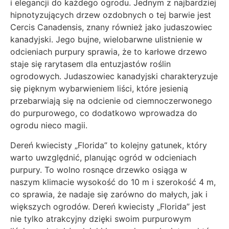
i elegancji do każdego ogrodu. Jednym z najbardziej
hipnotyzujących drzew ozdobnych o tej barwie jest
Cercis Canadensis, znany również jako judaszowiec
kanadyjski. Jego bujne, wielobarwne ulistnienie w
odcieniach purpury sprawia, że to karłowe drzewo
staje się rarytasem dla entuzjastów roślin
ogrodowych. Judaszowiec kanadyjski charakteryzuje
się pięknym wybarwieniem liści, które jesienią
przebarwiają się na odcienie od ciemnoczerwonego
do purpurowego, co dodatkowo wprowadza do
ogrodu nieco magii.
Dereń kwiecisty „Florida” to kolejny gatunek, który
warto uwzględnić, planując ogród w odcieniach
purpury. To wolno rosnące drzewko osiąga w
naszym klimacie wysokość do 10 m i szerokość 4 m,
co sprawia, że nadaje się zarówno do małych, jak i
większych ogrodów. Dereń kwiecisty „Florida” jest
nie tylko atrakcyjny dzięki swoim purpurowym