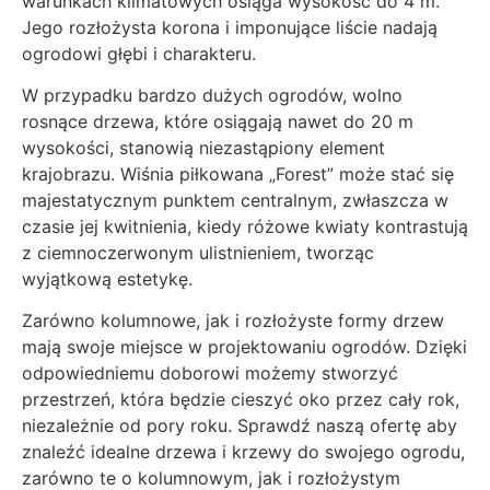
warunkach klimatowych osiąga wysokość do 4 m.
Jego rozłożysta korona i imponujące liście nadają
ogrodowi głębi i charakteru.
W przypadku bardzo dużych ogrodów, wolno
rosnące drzewa, które osiągają nawet do 20 m
wysokości, stanowią niezastąpiony element
krajobrazu. Wiśnia piłkowana „Forest” może stać się
majestatycznym punktem centralnym, zwłaszcza w
czasie jej kwitnienia, kiedy różowe kwiaty kontrastują
z ciemnoczerwonym ulistnieniem, tworząc
wyjątkową estetykę.
Zarówno kolumnowe, jak i rozłożyste formy drzew
mają swoje miejsce w projektowaniu ogrodów. Dzięki
odpowiedniemu doborowi możemy stworzyć
przestrzeń, która będzie cieszyć oko przez cały rok,
niezależnie od pory roku. Sprawdź naszą ofertę aby
znaleźć idealne drzewa i krzewy do swojego ogrodu,
zarówno te o kolumnowym, jak i rozłożystym