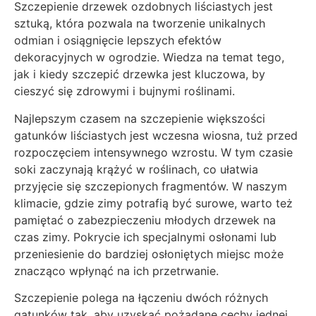
Szczepienie drzewek ozdobnych liściastych jest
sztuką, która pozwala na tworzenie unikalnych
odmian i osiągnięcie lepszych efektów
dekoracyjnych w ogrodzie. Wiedza na temat tego,
jak i kiedy szczepić drzewka jest kluczowa, by
cieszyć się zdrowymi i bujnymi roślinami.
Najlepszym czasem na szczepienie większości
gatunków liściastych jest wczesna wiosna, tuż przed
rozpoczęciem intensywnego wzrostu. W tym czasie
soki zaczynają krążyć w roślinach, co ułatwia
przyjęcie się szczepionych fragmentów. W naszym
klimacie, gdzie zimy potrafią być surowe, warto też
pamiętać o zabezpieczeniu młodych drzewek na
czas zimy. Pokrycie ich specjalnymi osłonami lub
przeniesienie do bardziej osłoniętych miejsc może
znacząco wpłynąć na ich przetrwanie.
Szczepienie polega na łączeniu dwóch różnych
gatunków tak, aby uzyskać pożądane cechy jednej