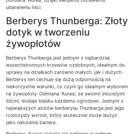
odmiana 'Aurea’, dzięki swojemu złotawemu
ubarwieniu liści.
Berberys Thunberga: Złoty
dotyk w tworzeniu
żywopłotów
Berberys Thunberga jest jednym z najbardziej
wszechstronnych krzewów ozdobnych, idealnym do
uprawy na działkach zarówno małych, jak i dużych.
Berberys ten cechuje się dużą odpornością na
niekorzystne warunki, co czyni go idealnym wyborem
na żywopłoty. Odmiana 'Aurea’, ze swoimi złocistymi
liśćmi, dodaje blasku każdemu ogrodowi. Jednym z
największych atutów berberysu Thunberga jest jego
rozłożysty wzrost, który skutecznie może służyć
jako naturalna bariera.
Berberys 'Aurea’ rozwija się najlepiej w pełnym