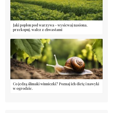
Jaki poplon pod warzywa - wysiewaj nasiona,
przekopuj, walcz z chwastami
Co jedzą ślimaki winniczki? Poznaj ich dietę i nawyki
w ogrodzie.