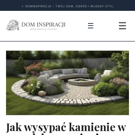
★
DOMINSPIRACJE – TWÓJ DOM, OGRÓD I WŁASNY STYL.
☰
☰
Jak wysypać kamienie w