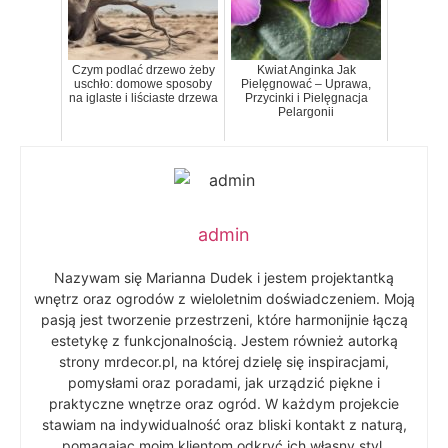
Czym podlać drzewo żeby
Kwiat Anginka Jak
uschło: domowe sposoby
Pielęgnować – Uprawa,
na iglaste i liściaste drzewa
Przycinki i Pielęgnacja
Pelargonii
admin
Nazywam się Marianna Dudek i jestem projektantką
wnętrz oraz ogrodów z wieloletnim doświadczeniem. Moją
pasją jest tworzenie przestrzeni, które harmonijnie łączą
estetykę z funkcjonalnością. Jestem również autorką
strony mrdecor.pl, na której dzielę się inspiracjami,
pomysłami oraz poradami, jak urządzić piękne i
praktyczne wnętrze oraz ogród. W każdym projekcie
stawiam na indywidualność oraz bliski kontakt z naturą,
pomagając moim klientom odkryć ich własny styl.