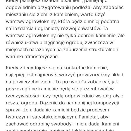
Kiedy planujesz układanie kamieni, pamiętaj o
odpowiednim przygotowaniu podłoża. Aby zapobiec
mieszaniu się ziemi z kamieniem, warto użyć
warstwy agrowłókniny, która będzie mniej podatna
na rozdarcia i ograniczy rozwój chwastów. Ta
warstwa agrowłókniny nie tylko ochroni kamienie, ale
również ułatwi pielęgnację ogrodu, zwłaszcza w
miejscach narażonych na zaburzenia strukturalne i
warunki atmosferyczne.
Kiedy zdecydujesz się na konkretne kamienie,
najlepiej jest najpierw stworzyć prowizoryczny układ
na powierzchni ziemi. To pozwoli Ci zobaczyć, jak
poszczególne kamienie będą się prezentować w
rzeczywistości i czy będą odpowiednio współgrały z
resztą ogrodu. Dążenie do harmonijnej kompozycji
sprawi, że układanie kamieni będzie procesem
twórczym i satysfakcjonującym. Pamiętaj, aby
zachować odrobinę swobody – nie układaj kamieni
zbyt symetrycznie, ponieważ lekki chaos dodaje