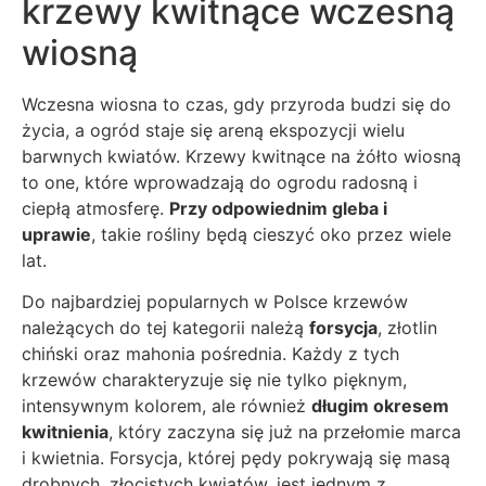
krzewy kwitnące wczesną
wiosną
Wczesna wiosna to czas, gdy przyroda budzi się do
życia, a ogród staje się areną ekspozycji wielu
barwnych kwiatów. Krzewy kwitnące na żółto wiosną
to one, które wprowadzają do ogrodu radosną i
ciepłą atmosferę.
Przy odpowiednim gleba i
uprawie
, takie rośliny będą cieszyć oko przez wiele
lat.
Do najbardziej popularnych w Polsce krzewów
należących do tej kategorii należą
forsycja
, złotlin
chiński oraz mahonia pośrednia. Każdy z tych
krzewów charakteryzuje się nie tylko pięknym,
intensywnym kolorem, ale również
długim okresem
kwitnienia
, który zaczyna się już na przełomie marca
i kwietnia. Forsycja, której pędy pokrywają się masą
drobnych, złocistych kwiatów, jest jednym z