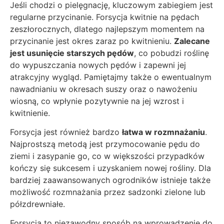
Jeśli chodzi o pielęgnację, kluczowym zabiegiem jest
regularne przycinanie. Forsycja kwitnie na pędach
zeszłorocznych, dlatego najlepszym momentem na
przycinanie jest okres zaraz po kwitnieniu.
Zalecane
jest usunięcie starszych pędów
, co pobudzi roślinę
do wypuszczania nowych pędów i zapewni jej
atrakcyjny wygląd. Pamiętajmy także o ewentualnym
nawadnianiu w okresach suszy oraz o nawożeniu
wiosną, co wpłynie pozytywnie na jej wzrost i
kwitnienie.
Forsycja jest również bardzo
łatwa w rozmnażaniu
.
Najprostszą metodą jest przymocowanie pędu do
ziemi i zasypanie go, co w większości przypadków
kończy się sukcesem i uzyskaniem nowej rośliny. Dla
bardziej zaawansowanych ogrodników istnieje także
możliwość rozmnażania przez sadzonki zielone lub
półzdrewniałe.
Forsycja to niezawodny sposób na wprowadzenie do