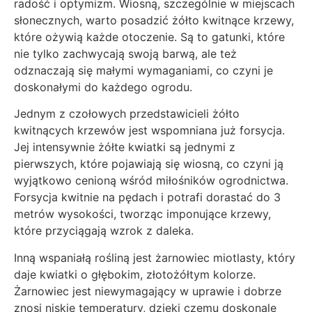
radość i optymizm. Wiosną, szczególnie w miejscach
słonecznych, warto posadzić żółto kwitnące krzewy,
które ożywią każde otoczenie. Są to gatunki, które
nie tylko zachwycają swoją barwą, ale też
odznaczają się małymi wymaganiami, co czyni je
doskonałymi do każdego ogrodu.
Jednym z czołowych przedstawicieli żółto
kwitnących krzewów jest wspomniana już forsycja.
Jej intensywnie żółte kwiatki są jednymi z
pierwszych, które pojawiają się wiosną, co czyni ją
wyjątkowo cenioną wśród miłośników ogrodnictwa.
Forsycja kwitnie na pędach i potrafi dorastać do 3
metrów wysokości, tworząc imponujące krzewy,
które przyciągają wzrok z daleka.
Inną wspaniałą rośliną jest żarnowiec miotlasty, który
daje kwiatki o głębokim, złotożółtym kolorze.
Żarnowiec jest niewymagający w uprawie i dobrze
znosi niskie temperatury, dzięki czemu doskonale