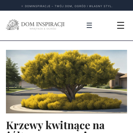
★
DOMINSPIRACJE – TWÓJ DOM, OGRÓD I WŁASNY STYL.
☰
☰
Krzewy kwitnące na