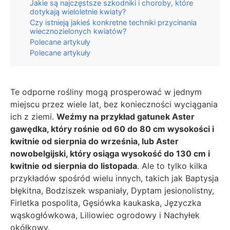
Jakie są najczęstsze szkodniki i choroby, które
dotykają wieloletnie kwiaty?
Czy istnieją jakieś konkretne techniki przycinania
wiecznozielonych kwiatów?
Polecane artykuły
Polecane artykuły
Te odporne rośliny mogą prosperować w jednym
miejscu przez wiele lat, bez konieczności wyciągania
ich z ziemi.
Weźmy na przykład gatunek Aster
gawędka, który rośnie od 60 do 80 cm wysokości i
kwitnie od sierpnia do września, lub Aster
nowobelgijski, który osiąga wysokość do 130 cm i
kwitnie od sierpnia do listopada
. Ale to tylko kilka
przykładów spośród wielu innych, takich jak Baptysja
błękitna, Bodziszek wspaniały, Dyptam jesionolistny,
Firletka pospolita, Gęsiówka kaukaska, Języczka
wąskogłówkowa, Liliowiec ogrodowy i Nachyłek
okółkowy.