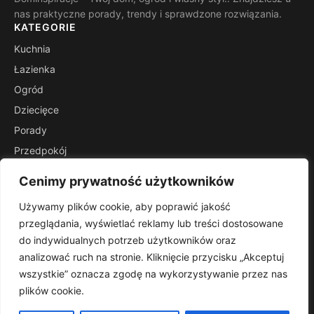
nas praktyczne porady, trendy i sprawdzone rozwiązania.
KATEGORIE
Kuchnia
Łazienka
Ogród
Dziecięce
Porady
Przedpokój
Salon
Cenimy prywatność użytkowników
Stoliki
Używamy plików cookie, aby poprawić jakość
INFORMACJE
przeglądania, wyświetlać reklamy lub treści dostosowane
Kontakt
do indywidualnych potrzeb użytkowników oraz
Mapa witryny
analizować ruch na stronie. Kliknięcie przycisku „Akceptuj
Polityka prywatności
wszystkie” oznacza zgodę na wykorzystywanie przez nas
plików cookie.
RSS