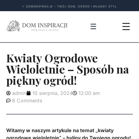
★
DOMINSPIRACJE – TWÓJ DOM, OGRÓD I WŁASNY STYL.
☰
☰
Kwiaty Ogrodowe
Wieloletnie – Sposób na
piękny ogród!
admin
10 sierpnia, 2024
12:00 am
8 Comments
Witamy w naszym artykule na temat „kwiaty
ogrodowe wieloletnie” – byliny do Twojego ogrodu!