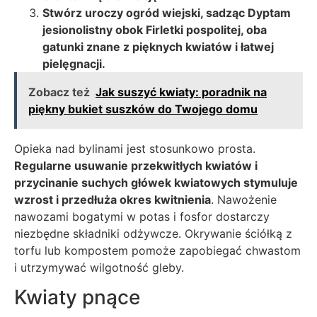
Stwórz uroczy ogród wiejski, sadząc Dyptam
jesionolistny obok Firletki pospolitej, oba
gatunki znane z pięknych kwiatów i łatwej
pielęgnacji.
Zobacz też
Jak suszyć kwiaty: poradnik na
piękny bukiet suszków do Twojego domu
Opieka nad bylinami jest stosunkowo prosta.
Regularne usuwanie przekwitłych kwiatów i
przycinanie suchych główek kwiatowych stymuluje
wzrost i przedłuża okres kwitnienia
. Nawożenie
nawozami bogatymi w potas i fosfor dostarczy
niezbędne składniki odżywcze. Okrywanie ściółką z
torfu lub kompostem pomoże zapobiegać chwastom
i utrzymywać wilgotność gleby.
Kwiaty pnące