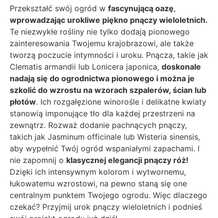
Przekształć swój ogród w
fascynującą oazę
,
wprowadzając urokliwe piękno pnączy wieloletnich.
Te niezwykłe rośliny nie tylko dodają pionowego
zainteresowania Twojemu krajobrazowi, ale także
tworzą poczucie intymności i uroku. Pnącza, takie jak
Clematis armandii lub Lonicera japonica,
doskonale
nadają się do ogrodnictwa pionowego i można je
szkolić do wzrostu na wzorach szpalerów, ścian lub
płotów
. Ich rozgałęzione winorośle i delikatne kwiaty
stanowią imponujące tło dla każdej przestrzeni na
zewnątrz. Rozważ dodanie pachnących pnączy,
takich jak Jasminum officinale lub Wisteria sinensis,
aby wypełnić Twój ogród wspaniałymi zapachami. I
nie zapomnij o
klasycznej elegancji pnączy róż!
Dzięki ich intensywnym kolorom i wytwornemu,
łukowatemu wzrostowi, na pewno staną się one
centralnym punktem Twojego ogrodu. Więc dlaczego
czekać? Przyjmij urok pnączy wieloletnich i podnieś