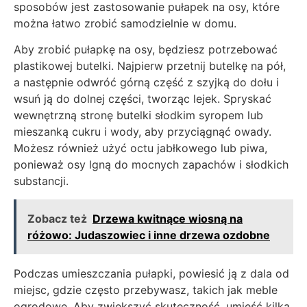
sposobów jest zastosowanie pułapek na osy, które
można łatwo zrobić samodzielnie w domu.
Aby zrobić pułapkę na osy, będziesz potrzebować
plastikowej butelki. Najpierw przetnij butelkę na pół,
a następnie odwróć górną część z szyjką do dołu i
wsuń ją do dolnej części, tworząc lejek. Spryskać
wewnętrzną stronę butelki słodkim syropem lub
mieszanką cukru i wody, aby przyciągnąć owady.
Możesz również użyć octu jabłkowego lub piwa,
ponieważ osy lgną do mocnych zapachów i słodkich
substancji.
Zobacz też
Drzewa kwitnące wiosną na
różowo: Judaszowiec i inne drzewa ozdobne
Podczas umieszczania pułapki, powiesić ją z dala od
miejsc, gdzie często przebywasz, takich jak meble
ogrodowe. Aby zwiększyć skuteczność, umieść kilka