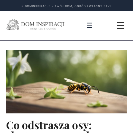
★
DOMINSPIRACJE – TWÓJ DOM, OGRÓD I WŁASNY STYL.
☰
☰
Co odstrasza osy: