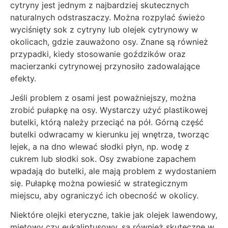
cytryny jest jednym z najbardziej skutecznych
naturalnych odstraszaczy. Można rozpylać świeżo
wyciśnięty sok z cytryny lub olejek cytrynowy w
okolicach, gdzie zauważono osy. Znane są również
przypadki, kiedy stosowanie goździków oraz
macierzanki cytrynowej przynosiło zadowalające
efekty.
Jeśli problem z osami jest poważniejszy, można
zrobić pułapkę na osy. Wystarczy użyć plastikowej
butelki, którą należy przeciąć na pół. Górną część
butelki odwracamy w kierunku jej wnętrza, tworząc
lejek, a na dno wlewać słodki płyn, np. wodę z
cukrem lub słodki sok. Osy zwabione zapachem
wpadają do butelki, ale mają problem z wydostaniem
się. Pułapkę można powiesić w strategicznym
miejscu, aby ograniczyć ich obecność w okolicy.
Niektóre olejki eteryczne, takie jak olejek lawendowy,
miętowy czy eukaliptusowy, są również skuteczne w