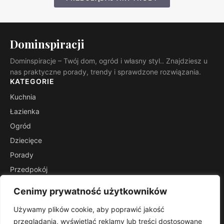
Dominspiracji
Dominspiracje – Twój dom, ogród i własny styl.. Znajdziesz u
nas praktyczne porady, trendy i sprawdzone rozwiązania.
KATEGORIE
Kuchnia
Łazienka
Ogród
Dziecięce
Porady
Przedpokój
Salon
Cenimy prywatność użytkowników
Stoliki
Używamy plików cookie, aby poprawić jakość
INFORMACJE
przeglądania, wyświetlać reklamy lub treści dostosowane