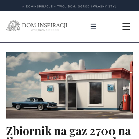
★
DOMINSPIRACJE – TWÓJ DOM, OGRÓD I WŁASNY STYL.
☰
☰
Zbiornik na gaz 2700 na