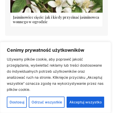
Jaśminowiec cięcie: jak i kiedy przycinać jaśminowca
wonnego w ogrodzie
Cenimy prywatność użytkowników
Polecane artykuły
Używamy plików cookie, aby poprawić jakość
przeglądania, wyświetlać reklamy lub treści dostosowane
do indywidualnych potrzeb użytkowników oraz
analizować ruch na stronie. Kliknięcie przycisku „Akceptuj
wszystkie” oznacza zgodę na wykorzystywanie przez nas
plików cookie.
Dostosuj
Odrzuć wszystkie
Akceptuj wszystko
Drzewa kwitnące wiosną na różowo: Judaszowiec i
inne drzewa ozdobne