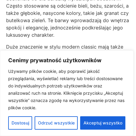
Często stosowane są odcienie bieli, beżu, szarości, a
także głębokie, nasycone kolory, takie jak granat czy
butelkowa zieleń. Te barwy wprowadzają do wnętrza
spokój i elegancję, jednocześnie podkreślając jego
luksusowy charakter.
Duże znaczenie w stylu modern classic mają także
detale, takie jak gałki meblowe, klamki czy listwy
Cenimy prywatność użytkowników
przypodłogowe. Te z pozoru niewielkie elementy
potrafią zadecydować o ostatecznym wyglądzie
Używamy plików cookie, aby poprawić jakość
wnętrza, dodając mu klasy i wyrafinowania.
przeglądania, wyświetlać reklamy lub treści dostosowane
do indywidualnych potrzeb użytkowników oraz
Modern classic mają swoje źródło w harmonijnym
analizować ruch na stronie. Kliknięcie przycisku „Akceptuj
łączeniu przeszłości z teraźniejszością.
wszystkie” oznacza zgodę na wykorzystywanie przez nas
Wykorzystywanie współczesnych, nowoczesnych
plików cookie.
rozwiązań technologicznych oraz funkcyjnych w
połączeniu z klasycznym stylem mebli i dodatków
Dostosuj
Odrzuć wszystkie
Akceptuj wszystko
pozwala stworzyć przestrzeń, która jest zarówno
piękna, jak i praktyczna.