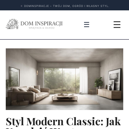
★
DOMINSPIRACJE – TWÓJ DOM, OGRÓD I WŁASNY STYL.
☰
☰
Styl Modern Classic: Jak