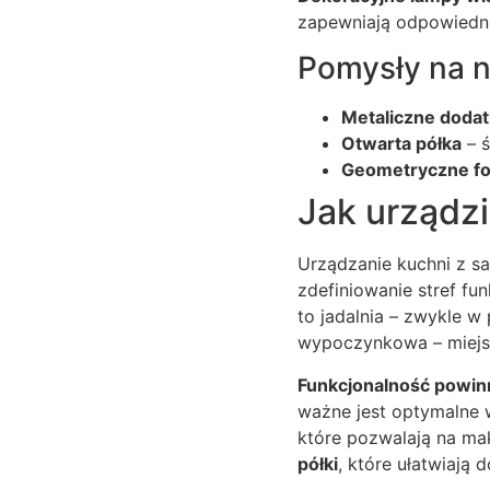
zapewniają odpowiedni
Pomysły na 
Metaliczne dodat
Otwarta półka
– ś
Geometryczne f
Jak urządzi
Urządzanie kuchni z s
zdefiniowanie stref fu
to jadalnia – zwykle w 
wypoczynkowa – miejsc
Funkcjonalność powinn
ważne jest optymalne 
które pozwalają na ma
półki
, które ułatwiaj