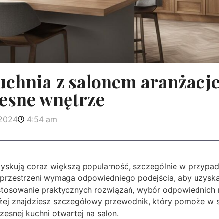
uchnia z salonem aranżacje
esne wnętrze
 2024
4:54 am
skują coraz większą popularność, szczególnie w przypadk
h przestrzeni wymaga odpowiedniego podejścia, aby uzyska
stosowanie praktycznych rozwiązań, wybór odpowiednich me
iżej znajdziesz szczegółowy przewodnik, który pomoże w 
esnej kuchni otwartej na salon.