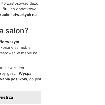
arto zastosować dużo
sufitu, co dodatkowo
kuchni otwartych na
a salon?
Pierwszym
ykonane są meble.
nwestować w meble na
u niewielkich
zby gości.
Wyspa
ywania posiłków
, co jest
wnętrza