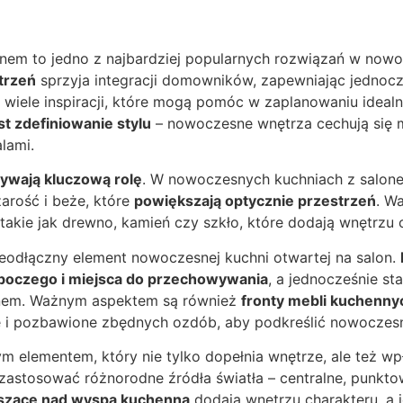
onem to jedno z najbardziej popularnych rozwiązań w now
trzeń
sprzyja integracji domowników, zapewniając jednocze
je wiele inspiracji, które mogą pomóc w zaplanowaniu ideal
t zdefiniowanie stylu
– nowoczesne wnętrza cechują się 
lami.
rywają kluczową rolę
. W nowoczesnych kuchniach z salon
szarość i beże, które
powiększają optycznie przestrzeń
. W
 takie jak drewno, kamień czy szkło, które dodają wnętrzu ci
eodłączny element nowoczesnej kuchni otwartej na salon.
boczego i miejsca do przechowywania
, a jednocześnie st
onem. Ważnym aspektem są również
fronty mebli kuchenny
e i pozbawione zbędnych ozdób, aby podkreślić nowoczes
nym elementem, który nie tylko dopełnia wnętrze, ale też w
zastosować różnorodne źródła światła – centralne, punkto
szące nad wyspą kuchenną
dodają wnętrzu charakteru, a 