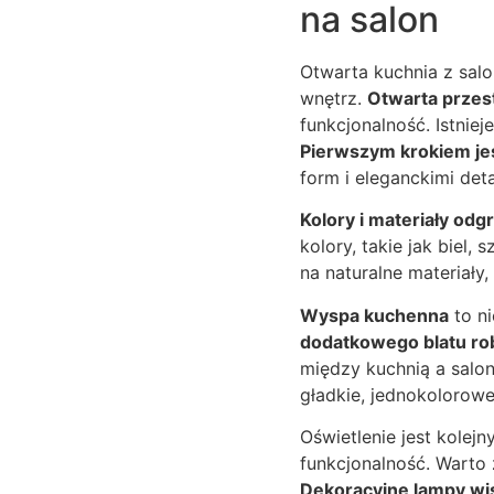
na salon
Otwarta kuchnia z sal
wnętrz.
Otwarta przes
funkcjonalność. Istnie
Pierwszym krokiem jes
form i eleganckimi deta
Kolory i materiały odg
kolory, takie jak biel, 
na naturalne materiały,
Wyspa kuchenna
to ni
dodatkowego blatu ro
między kuchnią a sal
gładkie, jednokolorow
Oświetlenie jest kolej
funkcjonalność. Warto 
Dekoracyjne lampy wi