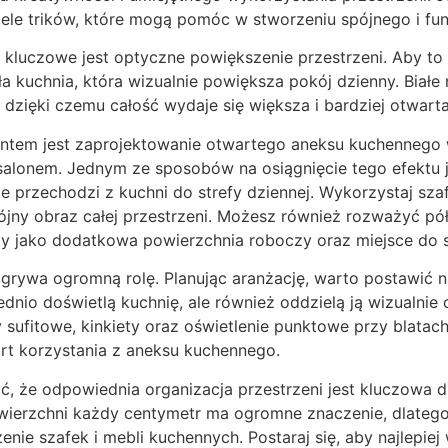
wiele trików, które mogą pomóc w stworzeniu spójnego i fu
 kluczowe jest optyczne powiększenie przestrzeni. Aby to
a kuchnia, która wizualnie powiększa pokój dzienny. Białe
, dzięki czemu całość wydaje się większa i bardziej otwarta
ntem jest zaprojektowanie otwartego aneksu kuchennego 
alonem. Jednym ze sposobów na osiągnięcie tego efektu 
e przechodzi z kuchni do strefy dziennej. Wykorzystaj szaf
jny obraz całej przestrzeni. Możesz również rozważyć pół
łuży jako dodatkowa powierzchnia roboczy oraz miejsce do
grywa ogromną rolę. Planując aranżację, warto postawić na 
dnio doświetlą kuchnię, ale również oddzielą ją wizualnie 
ufitowe, kinkiety oraz oświetlenie punktowe przy blatac
rt korzystania z aneksu kuchennego.
ć, że odpowiednia organizacja przestrzeni jest kluczowa 
wierzchni każdy centymetr ma ogromne znaczenie, dlatego
nie szafek i mebli kuchennych. Postaraj się, aby najlepie