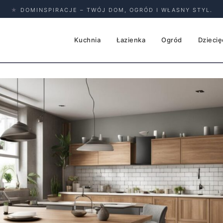
★
DOMINSPIRACJE – TWÓJ DOM, OGRÓD I WŁASNY STYL.
Kuchnia
Łazienka
Ogród
Dziecię