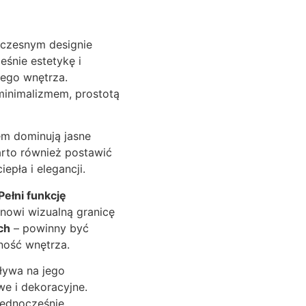
oczesnym designie
śnie estetykę i
nego wnętrza.
minimalizmem, prostotą
em dominują jasne
arto również postawić
epła i elegancji.
Pełni funkcję
anowi wizualną granicę
ch
– powinny być
ność wnętrza.
pływa na jego
we i dekoracyjne.
jednocześnie