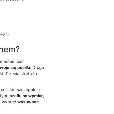
czyń.
onem?
ementem jest
uje się posiłki
. Druga
i. Trzecia strefa to
na salon szczególnie
 typu
szafki na wymiar
,
st wybrać
wysuwane