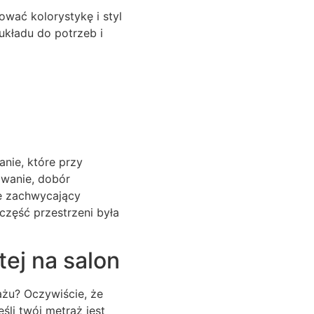
ać kolorystykę i styl
układu do potrzeb i
nie, które przy
owanie, dobór
je zachwycający
część przestrzeni była
ej na salon
żu? Oczywiście, że
śli twój metraż jest