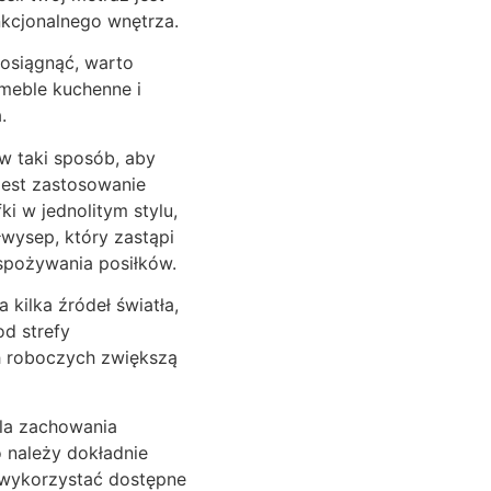
nkcjonalnego wnętrza.
 osiągnąć, warto
 meble kuchenne i
.
w taki sposób, aby
jest zastosowanie
ki w jednolitym stylu,
wysep, który zastąpi
 spożywania posiłków.
kilka źródeł światła,
od strefy
h roboczych zwiększą
dla zachowania
 należy dokładnie
j wykorzystać dostępne