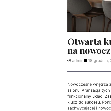
Otwarta k
na nowocz
admin
18 grudnia,
Nowoczesne wnętrza zy
salonu. Aranżacja tyc
funkcjonalny układ. Za
klucz do sukcesu. Pon
zachwycającej i nowocz