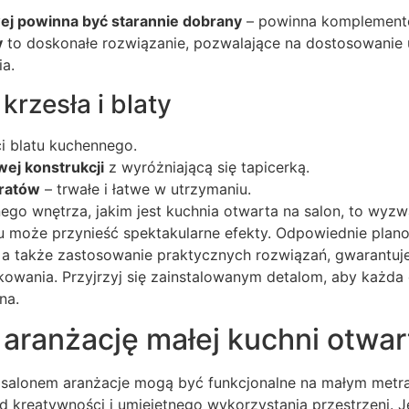
ej powinna być starannie dobrany
– powinna komplementow
y
to doskonałe rozwiązanie, pozwalające na dostosowanie 
a.
rzesła i blaty
 blatu kuchennego.
wej konstrukcji
z wyróżniającą się tapicerką.
eratów
– trwałe i łatwe w utrzymaniu.
o wnętrza, jakim jest kuchnia otwarta na salon, to wyzwa
 może przynieść spektakularne efekty. Odpowiednie plan
, a także zastosowanie praktycznych rozwiązań, gwarantu
tkowania. Przyjrzyj się zainstalowanym detalom, aby każda 
na.
aranżację małej kuchni otwart
 salonem aranżacje mogą być funkcjonalne na małym metra
d kreatywności i umiejętnego wykorzystania przestrzeni. Je