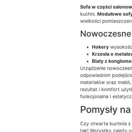
Sofa w części salonow
kuchni.
Modułowe sof
wielkości pomieszczeni
Nowoczesne k
Hokery
wysokości
Krzesła o metalo
Blaty z konglom
Urządzenie nowoczesneg
odpowiednim podejściu
materiałów oraz mebli
rezultat i komfort uży
funkcjonalna i estetycz
Pomysły na 
Czy otwarta kuchnia z
tak! Wszystko zależy o