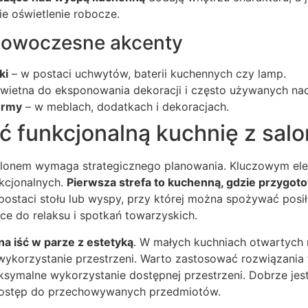
e oświetlenie robocze.
nowoczesne akcenty
ki
– w postaci uchwytów, baterii kuchennych czy lamp.
wietna do eksponowania dekoracji i często używanych na
ormy
– w meblach, dodatkach i dekoracjach.
ć funkcjonalną kuchnię z sal
alonem wymaga strategicznego planowania. Kluczowym el
nkcjonalnych.
Pierwsza strefa to kuchenną, gdzie przygotow
postaci stołu lub wyspy, przy której można spożywać posiłk
e do relaksu i spotkań towarzyskich.
a iść w parze z estetyką
. W małych kuchniach otwartych 
wykorzystanie przestrzeni. Warto zastosować rozwiązania
ksymalne wykorzystanie dostępnej przestrzeni. Dobrze je
ą dostęp do przechowywanych przedmiotów.