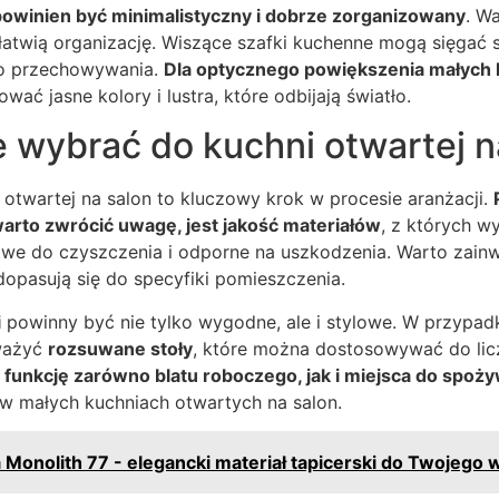
powinien być minimalistyczny i dobrze zorganizowany
. W
 ułatwią organizację. Wiszące szafki kuchenne mogą sięgać 
do przechowywania.
Dla optycznego powiększenia małych 
ować jasne kolory i lustra, które odbijają światło.
 wybrać do kuchni otwartej n
otwartej na salon to kluczowy krok w procesie aranżacji.
arto zwrócić uwagę, jest jakość materiałów
, z których w
atwe do czyszczenia i odporne na uszkodzenia. Warto zai
 dopasują się do specyfiki pomieszczenia.
i
powinny być nie tylko wygodne, ale i stylowe. W przypadk
zważyć
rozsuwane stoły
, które można dostosowywać do lic
funkcję zarówno blatu roboczego, jak i miejsca do spoż
 w małych kuchniach otwartych na salon.
 Monolith 77 - elegancki materiał tapicerski do Twojego 