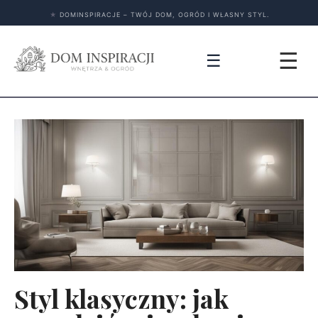
★
DOMINSPIRACJE – TWÓJ DOM, OGRÓD I WŁASNY STYL.
☰
☰
Styl klasyczny: jak