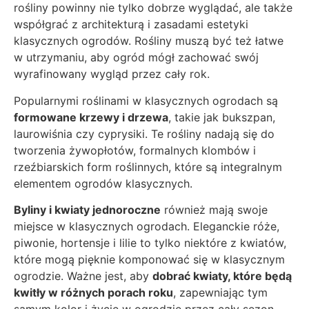
rośliny powinny nie tylko dobrze wyglądać, ale także
współgrać z architekturą i zasadami estetyki
klasycznych ogrodów. Rośliny muszą być też łatwe
w utrzymaniu, aby ogród mógł zachować swój
wyrafinowany wygląd przez cały rok.
Popularnymi roślinami w klasycznych ogrodach są
formowane krzewy i drzewa
, takie jak bukszpan,
laurowiśnia czy cyprysiki. Te rośliny nadają się do
tworzenia żywopłotów, formalnych klombów i
rzeźbiarskich form roślinnych, które są integralnym
elementem ogrodów klasycznych.
Byliny i kwiaty jednoroczne
również mają swoje
miejsce w klasycznych ogrodach. Eleganckie róże,
piwonie, hortensje i lilie to tylko niektóre z kwiatów,
które mogą pięknie komponować się w klasycznym
ogrodzie. Ważne jest, aby
dobrać kwiaty, które będą
kwitły w różnych porach roku
, zapewniając tym
samym kolor i życie w ogrodzie przez cały sezon.