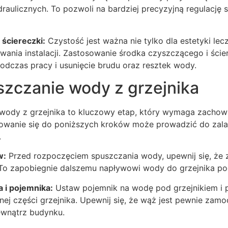
raulicznych. To pozwoli na bardziej precyzyjną regulację si
 ściereczki:
Czystość jest ważna nie tylko dla estetyki lec
ania instalacji. Zastosowanie środka czyszczącego i ście
odczas pracy i usunięcie brudu oraz resztek wody.
szczanie wody z grzejnika
wody z grzejnika to kluczowy etap, który wymaga zachow
sowanie się do poniższych kroków może prowadzić do zalan
.
w:
Przed rozpoczęciem spuszczania wody, upewnij się, że 
 To zapobiegnie dalszemu napływowi wody do grzejnika p
 i pojemnika:
Ustaw pojemnik na wodę pod grzejnikiem i 
nej części grzejnika. Upewnij się, że wąż jest pewnie zam
ewnątrz budynku.