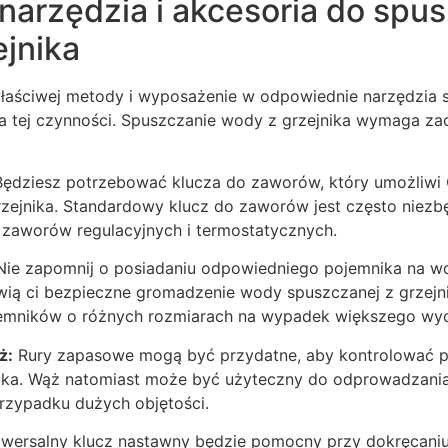
narzędzia i akcesoria do spu
jnika
łaściwej metody i wyposażenie w odpowiednie narzędzia 
 tej czynności. Spuszczanie wody z grzejnika wymaga za
ędziesz potrzebować klucza do zaworów, który umożliwi C
ejnika. Standardowy klucz do zaworów jest często niezb
zaworów regulacyjnych i termostatycznych.
ie zapomnij o posiadaniu odpowiedniego pojemnika na wo
iwią ci bezpieczne gromadzenie wody spuszczanej z grzejn
jemników o różnych rozmiarach na wypadek większego wyc
ż:
Rury zapasowe mogą być przydatne, aby kontrolować p
nika. Wąż natomiast może być użyteczny do odprowadzani
rzypadku dużych objętości.
wersalny klucz nastawny będzie pomocny przy dokręcaniu