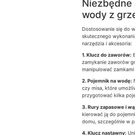
Niezbędne 
wody z grze
Dostosowanie się do w
skutecznego wykonania
narzędzia i akcesoria:
1. Klucz do zaworów:
B
zamykanie zaworów grz
manipulować zamkami 
2. Pojemnik na wodę:
N
czy misa, które umożl
przygotować kilka po
3. Rury zapasowe i wą
kierować ją do pojem
domu, szczególnie w p
4. Klucz nastawny:
Uni