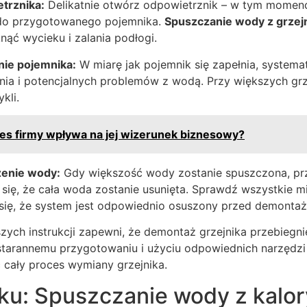
trznika:
Delikatnie otwórz odpowietrznik – w tym momen
 do przygotowanego pojemnika.
Spuszczanie wody z grzej
nąć wycieku i zalania podłogi.
nie pojemnika:
W miarę jak pojemnik się zapełnia, systema
nia i potencjalnych problemów z wodą. Przy większych grz
kli.
es firmy wpływa na jej wizerunek biznesowy?
zenie wody:
Gdy większość wody zostanie spuszczona, prz
 się, że cała woda zostanie usunięta. Sprawdź wszystkie m
j się, że system jest odpowiednio osuszony przed demonta
ych instrukcji zapewni, że demontaż grzejnika przebiegni
 starannemu przygotowaniu i użyciu odpowiednich narzędzi
 cały proces wymiany grzejnika.
ku: Spuszczanie wody z kalor