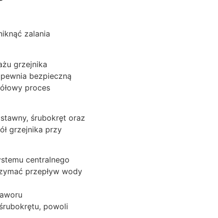
iknąć zalania
żu grzejnika
apewnia bezpieczną
gółowy proces
astawny, śrubokręt oraz
ł grzejnika przy
ystemu centralnego
trzymać przepływ wody
zaworu
śrubokrętu, powoli