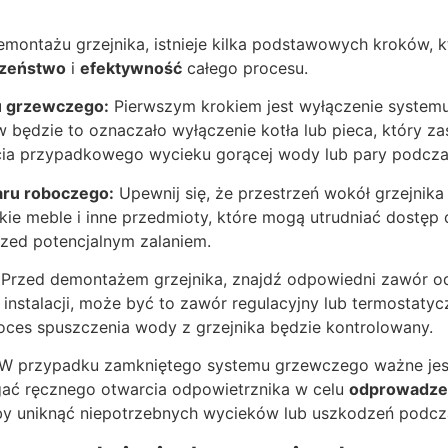
montażu grzejnika, istnieje kilka podstawowych kroków, k
czeństwo
i
efektywność
całego procesu.
u grzewczego:
Pierwszym krokiem jest wyłączenie system
będzie to oznaczało wyłączenie kotła lub pieca, który zasi
cia przypadkowego wycieku gorącej wody lub pary podcz
aru roboczego:
Upewnij się, że przestrzeń wokół grzejnika
ie meble i inne przedmioty, które mogą utrudniać dostęp d
zed potencjalnym zalaniem.
Przed demontażem grzejnika, znajdź odpowiedni zawór o
 instalacji, może być to zawór regulacyjny lub termostaty
oces spuszczenia wody z grzejnika będzie kontrolowany.
W przypadku zamkniętego systemu grzewczego ważne jest
ać ręcznego otwarcia odpowietrznika w celu
odprowadzen
, aby uniknąć niepotrzebnych wycieków lub uszkodzeń podc