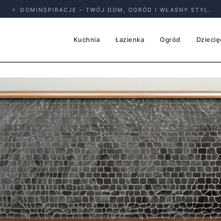
★
DOMINSPIRACJE – TWÓJ DOM, OGRÓD I WŁASNY STYL.
Kuchnia
Łazienka
Ogród
Dziecię