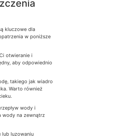
szczenia
są kluczowe dla
opatrzenia w poniższe
i otwieranie i
ędny, aby odpowiednio
dę, takiego jak wiadro
ika. Warto również
ieku.
rzepływ wody i
a wody na zewnątrz
 lub luzowaniu