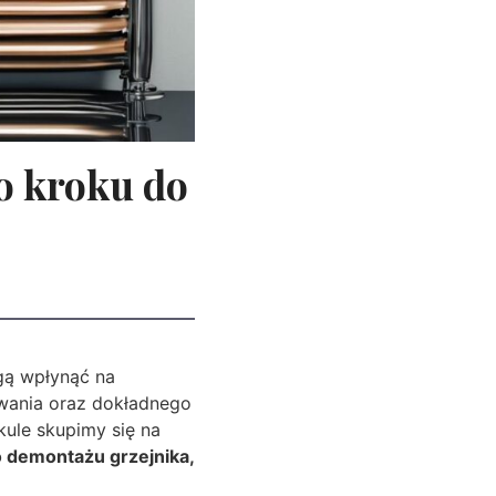
o kroku do
gą wpłynąć na
ania oraz dokładnego
kule skupimy się na
 demontażu grzejnika,