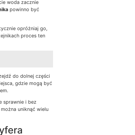
cie woda zacznie
nika
powinno być
tycznie opróżniaj go,
ejnikach proces ten
ejdź do dolnej części
iejsca, gdzie mogą być
żem.
e sprawnie i bez
 można uniknąć wielu
yfera