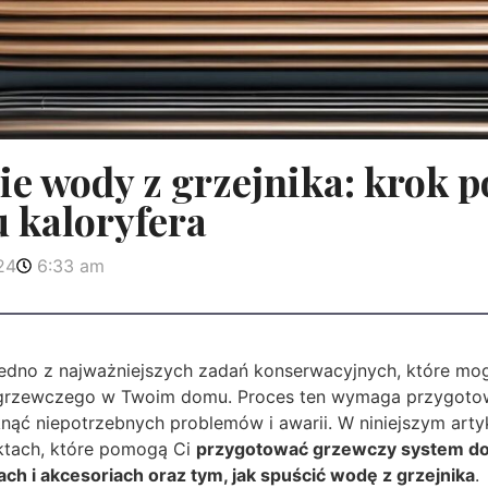
e wody z grzejnika: krok p
 kaloryfera
24
6:33 am
jedno z najważniejszych zadań konserwacyjnych, które mo
grzewczego w Twoim domu. Proces ten wymaga przygotow
nąć niepotrzebnych problemów i awarii. W niniejszym arty
ktach, które pomogą Ci
przygotować grzewczy system do
ch i akcesoriach oraz tym, jak spuścić wodę z grzejnika
.