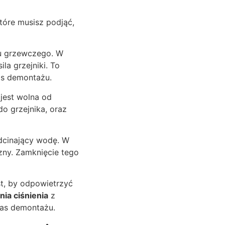
tóre musisz podjąć,
u grzewczego. W
la grzejniki. To
as demontażu.
 jest wolna od
o grzejnika, oraz
dcinający wodę. W
czny. Zamknięcie tego
, by odpowietrzyć
ia ciśnienia
z
zas demontażu.