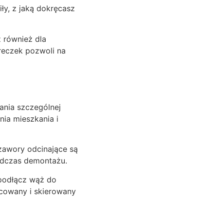
ły, z jaką dokręcasz
z również dla
reczek pozwoli na
ania szczególnej
ia mieszkania i
zawory odcinające są
odczas demontażu.
podłącz wąż do
ocowany i skierowany