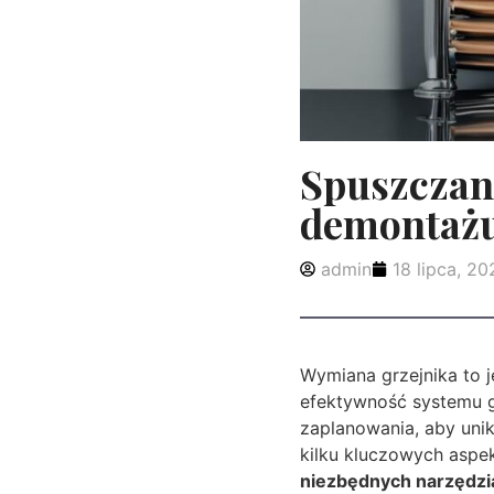
Spuszczani
demontażu
admin
18 lipca, 20
Wymiana grzejnika to 
efektywność systemu 
zaplanowania, aby unik
kilku kluczowych aspe
niezbędnych narzędzia