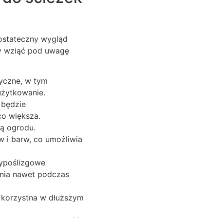
ostateczny wygląd
ży wziąć pod uwagę
yczne, w tym
użytkowanie.
 będzie
o większa.
ą ogrodu.
 i barw, co umożliwia
typoślizgowe
ania nawet podczas
e korzystna w dłuższym