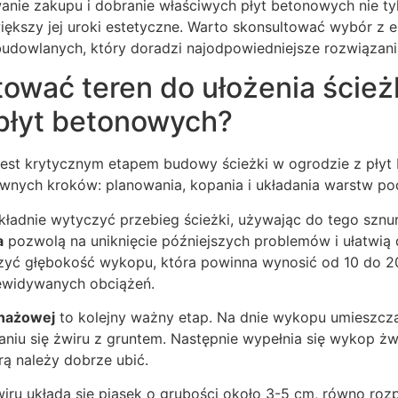
nie zakupu i dobranie właściwych płyt betonowych nie t
większy jej uroki estetyczne. Warto skonsultować wybór z 
udowlanych, który doradzi najodpowiedniejsze rozwiązani
ować teren do ułożenia ścież
 płyt betonowych?
jest krytycznym etapem budowy ścieżki w ogrodzie z płyt
wnych kroków: planowania, kopania i układania warstw p
ładnie wytyczyć przebieg ścieżki, używając do tego sznur
a
pozwolą na uniknięcie późniejszych problemów i ułatwią 
czyć głębokość wykopu, która powinna wynosić od 10 do 2
zewidywanych obciążeń.
enażowej
to kolejny ważny etap. Na dnie wykopu umieszcza
aniu się żwiru z gruntem. Następnie wypełnia się wykop ż
rą należy dobrze ubić.
wiru układa się piasek o grubości około 3-5 cm, równo roz