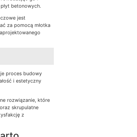
e płyt betonowych.
uczowe jest
wać za pomocą młotka
 zaprojektowanego
zuje proces budowy
łość i estetyczny
zne rozwiązanie, które
oraz skrupulatne
tysfakcję z
arto