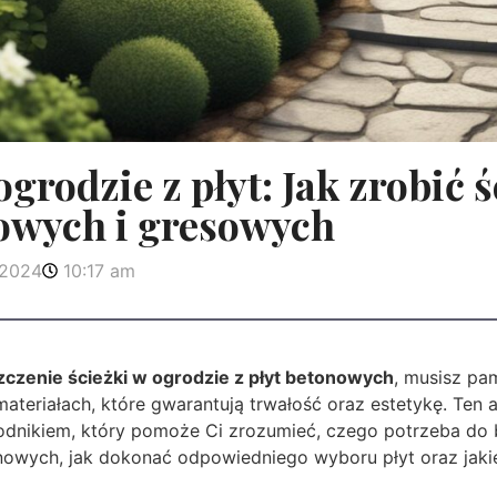
grodzie z płyt: Jak zrobić ś
nowych i gresowych
 2024
10:17 am
czenie ścieżki w ogrodzie z płyt betonowych
, musisz pam
ateriałach, które gwarantują trwałość oraz estetykę. Ten ar
nikiem, który pomoże Ci zrozumieć, czego potrzeba do 
nowych, jak dokonać odpowiedniego wyboru płyt oraz jakie