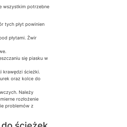
de wszystkim potrzebne
r tych płyt powinien
pod płytami. Żwir
we.
eszczaniu się piasku w
i krawędzi ścieżki.
nurek oraz kolce do
awczych. Należy
mierne rozłożenie
cie problemów z
 do ścieżek