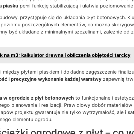
 piasku
pełni funkcję stabilizującą i ułatwia poziomowani
udowy, przystępuje się do układania płyt betonowych. Kl
i poziomu poszczególnych elementów, co można skorygo
ny być układane z minimalnymi szczelinami, zależnie od
ek na m3: kalkulator drewna i obliczenia objętości tarcicy
i między płytami piaskiem i dokładne zagęszczenie finali
ść i precyzyjne wykonanie każdej warstwy
zapewnią trwa
a w ogrodzie z płyt betonowych
to funkcjonalne i estetyc
go planowania i realizacji. Prawidłowy dobór materiałów 
apów projektu gwarantuje nie tylko wytrzymałość, ale i sa
nego elementu ogrodu.
cieżki ogrodowe z płyt – co w