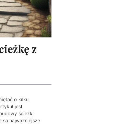
cieżkę z
iętać o kilku
tykuł jest
budowy ścieżki
 są najważniejsze