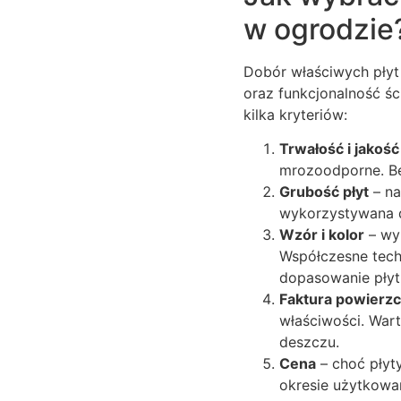
w ogrodzie
Dobór właściwych pły
oraz funkcjonalność śc
kilka kryteriów:
Trwałość i jakoś
mrozoodporne. Be
Grubość płyt
– na
wykorzystywana d
Wzór i kolor
– wyb
Współczesne tech
dopasowanie płyt 
Faktura powierzc
właściwości. War
deszczu.
Cena
– choć płyt
okresie użytkowan