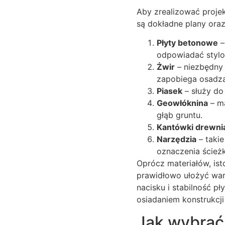
Aby zrealizować proje
są dokładne plany ora
Płyty betonowe
–
odpowiadać styl
Żwir
– niezbędny 
zapobiega osadza
Piasek
– służy do
Geowłóknina
– ma
głąb gruntu.
Kantówki drewnia
Narzędzia
– takie
oznaczenia ścieżk
Oprócz materiałów, is
prawidłowo ułożyć war
nacisku i stabilność p
osiadaniem konstrukcj
Jak wybrać