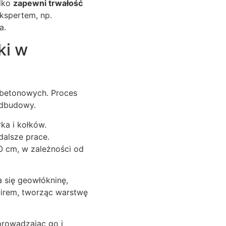
ylko
zapewni trwałość
ekspertem, np.
a.
ki w
 betonowych. Proces
odbudowy.
ka i kołków.
dalsze prace.
0 cm, w zależności od
 się geowłókninę,
wirem, tworząc warstwę
prowadzając go i