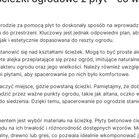
grodzie za pomocą płyt to doskonały sposób na wprowadze
do przestrzeni. Kluczowy jest jednak odpowiedni plan, ab
jak i estetycznie dopasowana do reszty ogrodu.
tanowić się nad kształtami ścieżek. Mogą to być proste a
e alejka przeplatające się przez ogród, imitujące naturaln
rakteru ogrodu oraz jego wielkości. Należy również uwzglę
 płytami, aby spacerowanie po nich było komfortowe.
aczyć miejsce, gdzie powstaną ścieżki. Pamiętajmy, że d
dzić przez ważne punkty ogrodu, takie jak altana, oczko 
o siedzenia. Dzięki temu, spacerowanie po ogrodzie stanie
entem jest wybór materiału na ścieżkę. Płyty betonowe ci
ędu na ich trwałość i różnorodność dostępnych wzorów. M
alny, drewno lub gres, co pozwala idealnie wkomponować j