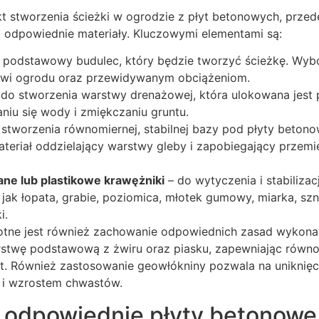
kt stworzenia ścieżki w ogrodzie z płyt betonowych, prze
z odpowiednie materiały. Kluczowymi elementami są:
 podstawowy budulec, który będzie tworzyć ścieżkę. Wybó
owi ogrodu oraz przewidywanym obciążeniom.
do stworzenia warstwy drenażowej, która ulokowana jest 
niu się wody i zmiękczaniu gruntu.
 stworzenia równomiernej, stabilnej bazy pod płyty betono
teriał oddzielający warstwy gleby i zapobiegający przemi
ne lub plastikowe krawężniki
– do wytyczenia i stabilizacj
 jak łopata, grabie, poziomica, młotek gumowy, miarka, sz
i.
totne jest również zachowanie odpowiednich zasad wykon
stwę podstawową z żwiru oraz piasku, zapewniając równo
łyt. Również zastosowanie geowłókniny pozwala na uniknię
i i wzrostem chwastów.
 odpowiednie płyty betonowe