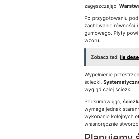
zagęszczając.
Warstwa
Po przygotowaniu podb
zachowanie równości 
gumowego. Płyty powin
wzoru.
Zobacz też
Ile des
Wypełnienie przestrzen
ścieżki.
Systematyczno
wygląd całej ścieżki.
Podsumowując,
ścieżk
wymaga jednak staranne
wykonanie kolejnych et
własnoręcznie stworzo
Planujemy ś