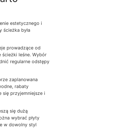
nie estetycznego i
y ścieżka była
leje prowadzące od
e ścieżki leśne. Wybór
dnić regularne odstępy
obrze zaplanowana
wodne, rabaty
 się przyjemniejsze i
eszą się dużą
ożna wybrać płyty
e w dowolny styl