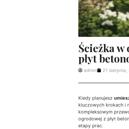
Ścieżka w o
płyt beto
admin
21 sierpnia,
Kiedy planujesz
umiesz
kluczowych krokach i m
kompleksowym przewod
ogrodowej z płyt beto
etapy prac.