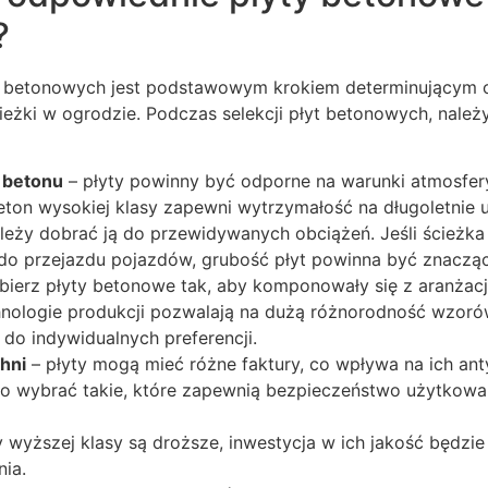
?
t betonowych jest podstawowym krokiem determinującym 
ieżki w ogrodzie. Podczas selekcji płyt betonowych, nale
ć betonu
– płyty powinny być odporne na warunki atmosfer
ton wysokiej klasy zapewni wytrzymałość na długoletnie 
leży dobrać ją do przewidywanych obciążeń. Jeśli ścieżka
o przejazdu pojazdów, grubość płyt powinna być znacząc
ierz płyty betonowe tak, aby komponowały się z aranżacj
nologie produkcji pozwalają na dużą różnorodność wzorów
do indywidualnych preferencji.
hni
– płyty mogą mieć różne faktury, co wpływa na ich an
to wybrać takie, które zapewnią bezpieczeństwo użytkow
y wyższej klasy są droższe, inwestycja w ich jakość będzi
ia.