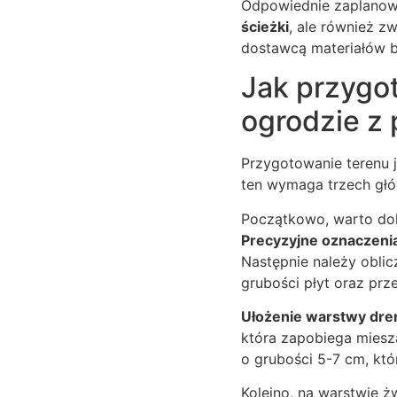
Odpowiednie zaplanowa
ścieżki
, ale również z
dostawcą materiałów b
Jak przygot
ogrodzie z
Przygotowanie terenu 
ten wymaga trzech głó
Początkowo, warto dok
Precyzyjne oznaczeni
Następnie należy obli
grubości płyt oraz pr
Ułożenie warstwy dr
która zapobiega miesz
o grubości 5-7 cm, któ
Kolejno, na warstwie ż