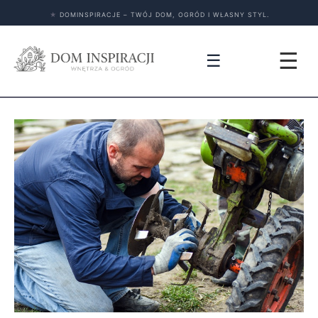
★
DOMINSPIRACJE – TWÓJ DOM, OGRÓD I WŁASNY STYL.
☰
☰