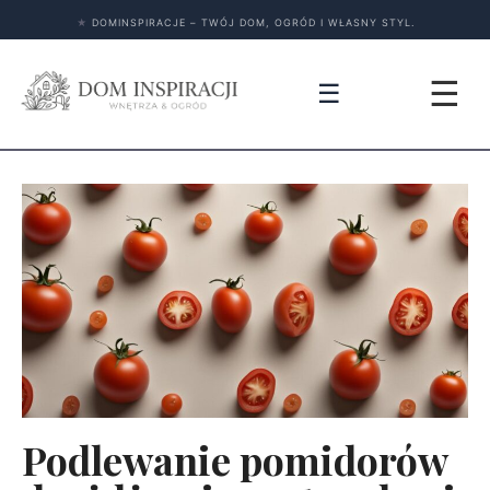
★
DOMINSPIRACJE – TWÓJ DOM, OGRÓD I WŁASNY STYL.
☰
☰
Podlewanie pomidorów