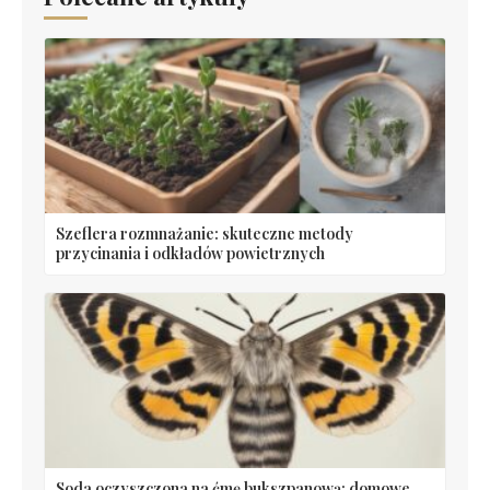
Szeflera rozmnażanie: skuteczne metody
przycinania i odkładów powietrznych
Soda oczyszczona na ćmę bukszpanową: domowe