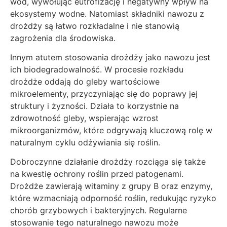
wód, wywołując eutrofizację i negatywny wpływ na
ekosystemy wodne. Natomiast składniki nawozu z
drożdży są łatwo rozkładalne i nie stanowią
zagrożenia dla środowiska.
Innym atutem stosowania drożdży jako nawozu jest
ich biodegradowalność. W procesie rozkładu
drożdże oddają do gleby wartościowe
mikroelementy, przyczyniając się do poprawy jej
struktury i żyzności. Działa to korzystnie na
zdrowotność gleby, wspierając wzrost
mikroorganizmów, które odgrywają kluczową rolę w
naturalnym cyklu odżywiania się roślin.
Dobroczynne działanie drożdży rozciąga się także
na kwestię ochrony roślin przed patogenami.
Drożdże zawierają witaminy z grupy B oraz enzymy,
które wzmacniają odporność roślin, redukując ryzyko
chorób grzybowych i bakteryjnych. Regularne
stosowanie tego naturalnego nawozu może