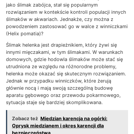
jako ślimak zabójca, stał się popularnym
rozwiązaniem w kontekście kontroli populacji innych
ślimaków w akwariach. Jednakże, czy można z
powodzeniem zastosować go w walce z winniczkami
(Helix pomatia)?
Ślimak helenka jest drapieżnikiem, który żywi się
innymi mięczakami, w tym ślimakami. W warunkach
domowych, gdzie hodowla ślimaków może stać się
utrudniona ze względu na różnorodne problemy,
helenka może okazać się skutecznym rozwiązaniem.
Jednak w przypadku winniczków, które żerują
głównie nocą i mają swoją szczególną budowę
aparatu gębowego oraz przewodu pokarmowego,
sytuacja staje się bardziej skomplikowana.
Zobacz też
Miedzian karencja na ogórki:
Oprysk miedzianem i okres karencji dla
bezpieczeństwa