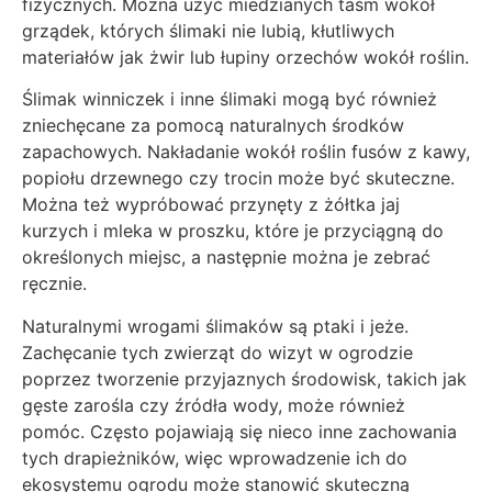
fizycznych. Można użyć miedzianych taśm wokół
grządek, których ślimaki nie lubią, kłutliwych
materiałów jak żwir lub łupiny orzechów wokół roślin.
Ślimak winniczek i inne ślimaki mogą być również
zniechęcane za pomocą naturalnych środków
zapachowych. Nakładanie wokół roślin fusów z kawy,
popiołu drzewnego czy trocin może być skuteczne.
Można też wypróbować przynęty z żółtka jaj
kurzych i mleka w proszku, które je przyciągną do
określonych miejsc, a następnie można je zebrać
ręcznie.
Naturalnymi wrogami ślimaków są ptaki i jeże.
Zachęcanie tych zwierząt do wizyt w ogrodzie
poprzez tworzenie przyjaznych środowisk, takich jak
gęste zarośla czy źródła wody, może również
pomóc. Często pojawiają się nieco inne zachowania
tych drapieżników, więc wprowadzenie ich do
ekosystemu ogrodu może stanowić skuteczną