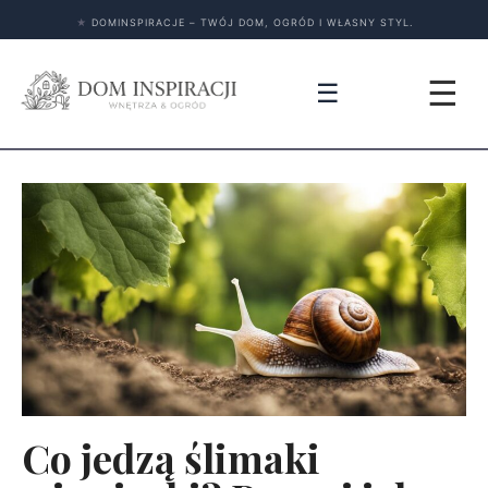
★
DOMINSPIRACJE – TWÓJ DOM, OGRÓD I WŁASNY STYL.
☰
☰
Co jedzą ślimaki