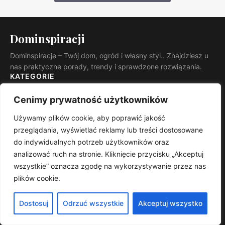
Dominspiracji
Dominspiracje – Twój dom, ogród i własny styl.. Znajdziesz u
nas praktyczne porady, trendy i sprawdzone rozwiązania.
KATEGORIE
Kuchnia
Cenimy prywatność użytkowników
Łazienka
Używamy plików cookie, aby poprawić jakość
Ogród
przeglądania, wyświetlać reklamy lub treści dostosowane
Dziecięce
do indywidualnych potrzeb użytkowników oraz
Porady
analizować ruch na stronie. Kliknięcie przycisku „Akceptuj
Przedpokój
wszystkie” oznacza zgodę na wykorzystywanie przez nas
plików cookie.
Salon
Stoliki
Dostosuj
Odrzuć wszystkie
Akceptuj wszystko
INFORMACJE
Kontakt