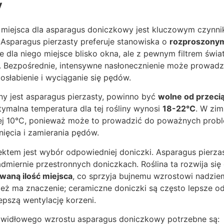
y
miejsca dla asparagus doniczkowy jest kluczowym czynni
 Asparagus pierzasty preferuje stanowiska o
rozproszonym
e dla niego miejsce blisko okna, ale z pewnym filtrem świat
. Bezpośrednie, intensywne nasłonecznienie może prowadzi
osłabienie i wyciąganie się pędów.
ny jest asparagus pierzasty, powinno być
wolne od przec
ymalna temperatura dla tej rośliny wynosi
18-22°C
. W zim
ej 10°C, ponieważ może to prowadzić do poważnych pro
nięcia i zamierania pędów.
ktem jest wybór odpowiedniej doniczki. Asparagus pierzast
admiernie przestronnych doniczkach. Roślina ta rozwija się 
waną ilość miejsca
, co sprzyja bujnemu wzrostowi nadziem
ież ma znaczenie; ceramiczne doniczki są często lepsze o
pszą wentylację korzeni.
awidłowego wzrostu asparagus doniczkowy potrzebne są: