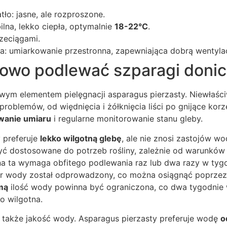
ło: jasne, ale rozproszone.
ilna, lekko ciepła, optymalnie
18-22°C
.
zeciągami.
a: umiarkowanie przestronna, zapewniająca dobrą wentylac
łowo podlewać szparagi doni
owym elementem pielęgnacji asparagus pierzasty. Niewłaś
roblemów, od więdnięcia i żółknięcia liści po gnijące kor
wanie umiaru
i regularne monitorowanie stanu gleby.
 preferuje
lekko wilgotną glebę
, ale nie znosi zastojów w
ć dostosowane do potrzeb rośliny, zależnie od warunków
na ta wymaga obfitego podlewania raz lub dwa razy w tygo
iar wody został odprowadzony, co można osiągnąć poprze
imą
ilość wody powinna być ograniczona, co dwa tygodnie 
o wilgotna.
także jakość wody. Asparagus pierzasty preferuje wodę
o