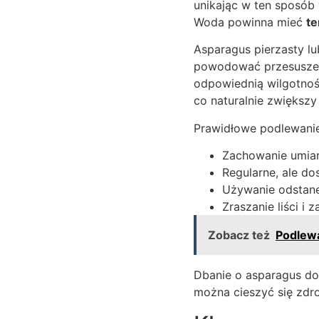
unikając w ten sposób 
Woda powinna mieć
te
Asparagus pierzasty l
powodować przesuszen
odpowiednią wilgotnoś
co naturalnie zwiększy
Prawidłowe podlewanie
Zachowanie umiar
Regularne, ale do
Używanie odstane
Zraszanie liści i
Zobacz też
Podlewa
Dbanie o asparagus do
można cieszyć się zdr