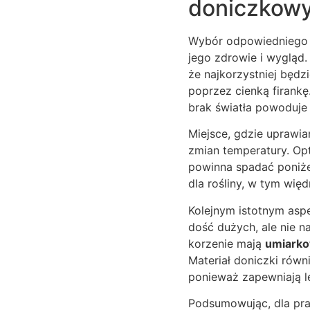
doniczkow
Wybór odpowiedniego 
jego zdrowie i wygląd.
że najkorzystniej będzi
poprzez cienką firankę
brak światła powoduje 
Miejsce, gdzie uprawia
zmian temperatury. Opt
powinna spadać poniż
dla rośliny, w tym więd
Kolejnym istotnym aspe
dość dużych, ale nie n
korzenie mają
umiarko
Materiał doniczki równ
ponieważ zapewniają le
Podsumowując, dla pr