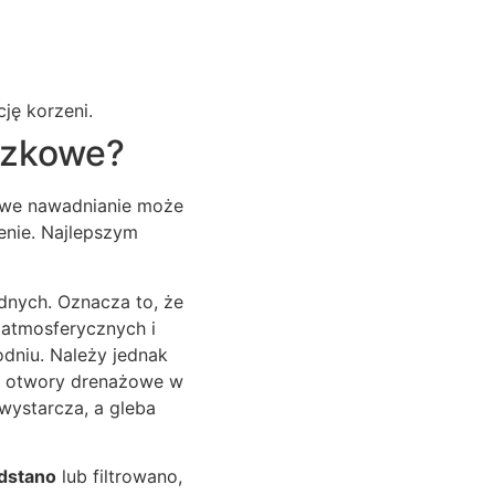
ję korzeni.
czkowe?
ciwe nawadnianie może
zenie. Najlepszym
odnych. Oznacza to, że
 atmosferycznych i
dniu. Należy jednak
z otwory drenażowe w
wystarcza, a gleba
dstano
lub filtrowano,