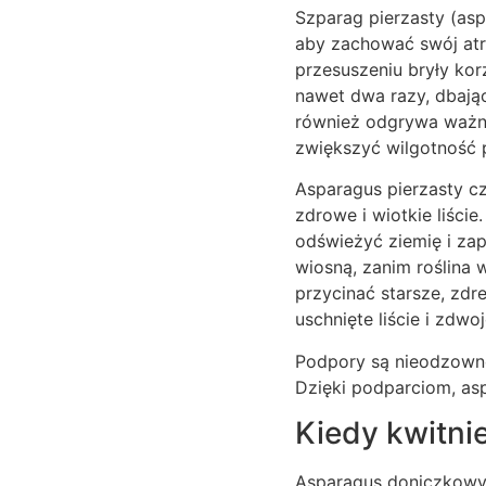
Szparag pierzasty (asp
aby zachować swój atr
przesuszeniu bryły korz
nawet dwa razy, dbając
również odgrywa ważną
zwiększyć wilgotność p
Asparagus pierzasty c
zdrowe i wiotkie liści
odświeżyć ziemię i zap
wiosną, zanim roślina
przycinać starsze, zdr
uschnięte liście i zdw
Podpory są nieodzowne
Dzięki podparciom, asp
Kiedy kwitni
Asparagus doniczkowy r