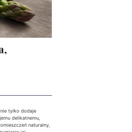
a,
nie tylko dodaje
ojemu delikatnemu,
omieszczeń naturalny,
zumienie jej