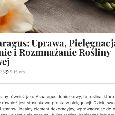
ragus: Uprawa, Pielęgnacj
nie i Rozmnażanie Rośliny
ej
025
5:15 am
nany również jako Asparagus doniczkowy, to roślina, która 
e również jest stosunkowo prosta w pielęgnacji. Dzięki sw
 stanowi idealny element dekoracyjny, wprowadzając do p
dnak cieszyć się zdrową i bujną rośliną, konieczne jest zro