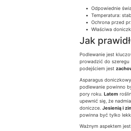
Odpowiednie świat
Temperatura: stab
Ochrona przed pr
Właściwa doniczk
Jak prawid
Podlewanie jest klucz
prowadzić do szeregu p
podejściem jest
zacho
Asparagus doniczkowy
podlewanie powinno by
pory roku.
Latem
rośli
upewnić się, że nadm
doniczce.
Jesienią i z
powinna być tylko lekk
Ważnym aspektem jest 