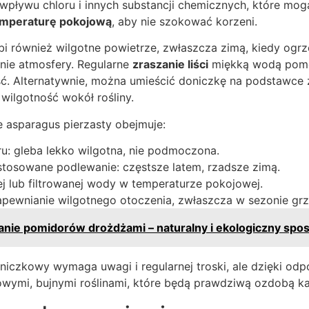
wpływu chloru i innych substancji chemicznych, które mogą
mperaturę pokojową
, aby nie szokować korzeni.
ubi również wilgotne powietrze, zwłaszcza zimą, kiedy og
ie atmosfery. Regularne
zraszanie liści
miękką wodą pom
ć. Alternatywnie, można umieścić doniczkę na podstawce 
 wilgotność wokół rośliny.
 asparagus pierzasty obejmuje:
u: gleba lekko wilgotna, nie podmoczona.
stosowane podlewanie: częstsze latem, rzadsze zimą.
j lub filtrowanej wody w temperaturze pokojowej.
 zapewnianie wilgotnego otoczenia, zwłaszcza w sezonie g
nie pomidorów drożdżami – naturalny i ekologiczny spos
niczkowy wymaga uwagi i regularnej troski, ale dzięki o
owymi, bujnymi roślinami, które będą prawdziwą ozdobą k