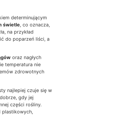
kiem determinującym
 świetle
, co oznacza,
ła, na przykład
ć do poparzeń liści, a
iągów
oraz nagłych
ie temperatura nie
blemów zdrowotnych
y najlepiej czuje się w
dobrze, gdy jej
nej części rośliny.
d plastikowych,