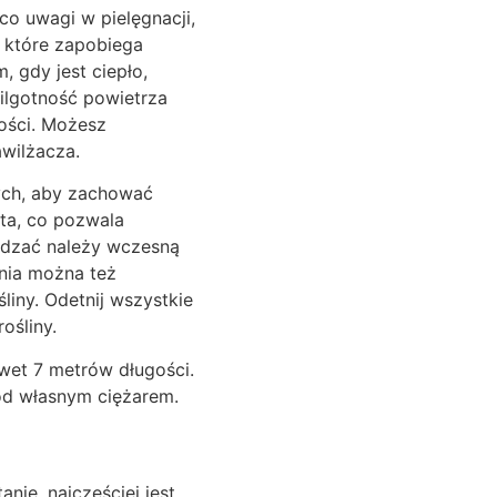
co uwagi w pielęgnacji,
 które zapobiega
, gdy jest ciepło,
Wilgotność powietrza
ości. Możesz
wilżacza.
ych, aby zachować
ata, co pozwala
sadzać należy wczesną
ania można też
liny. Odetnij wszystkie
ośliny.
wet 7 metrów długości.
pod własnym ciężarem.
nie, najczęściej jest