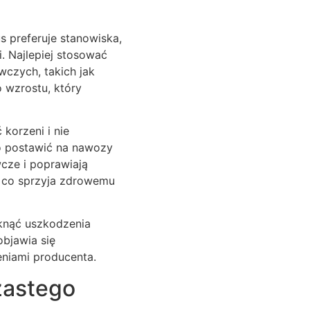
 preferuje stanowiska,
. Najlepiej stosować
wczych, takich jak
o wzrostu, który
korzeni i nie
to postawić na nawozy
wcze i poprawiają
a, co sprzyja zdrowemu
niknąć uszkodzenia
bjawia się
eniami producenta.
zastego