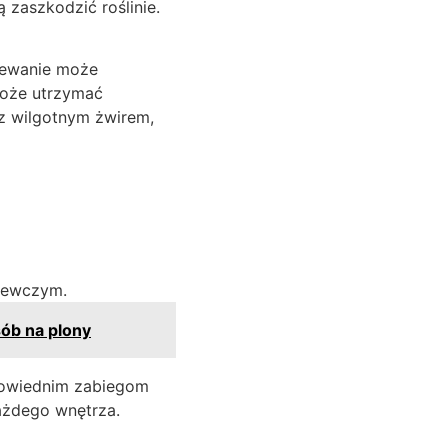
 zaszkodzić roślinie.
rzewanie może
oże utrzymać
z wilgotnym żwirem,
rzewczym.
ób na plony
dpowiednim zabiegom
ażdego wnętrza.