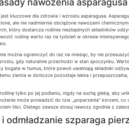
asady nawożenia asparagusa
est kluczowe dla zdrowia i wzrostu asparagusa. Asparagus
zione, ale nie nadmiernie obciążone nawozami chemicznymi
ych, który dostarcza roślinie niezbędnych składników odży
Nawozić roślinę warto raz na tydzień w okresie intensywneg
ato.
nie można ograniczyć do raz na miesiąc, by nie przesuszyć 
zrostu, gdy naturalnie przechodzi w stan spoczynku. War
ty bogate w humus, które powoli uwalniają składniki odży
i temu ziemia w doniczce pozostaje lekka i przepuszczaln
roślinę tylko po jej podlaniu, nigdy na suchą glebę, aby u
ożenie może prowadzić do tzw. „poparzenia” korzeni, co o
ciem liści. Dlatego zawsze stosuj nawozy zgodnie z zalec
 i odmładzanie szparaga pier