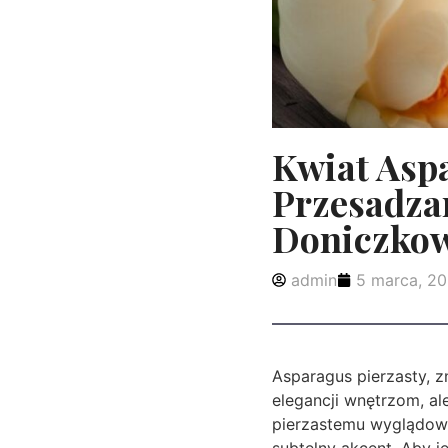
Kwiat Aspa
Przesadza
Doniczkow
admin
5 marca, 2
Asparagus pierzasty, z
elegancji wnętrzom, al
pierzastemu wyglądowi
subtelny akcent. Aby je