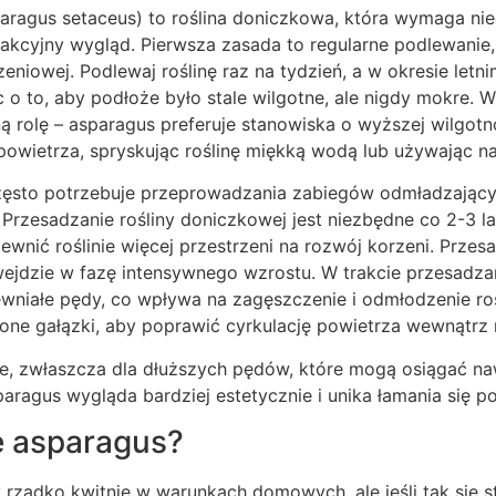
aragus setaceus) to roślina doniczkowa, która wymaga nie
akcyjny wygląd. Pierwsza zasada to regularne podlewanie,
eniowej. Podlewaj roślinę raz na tydzień, a w okresie letnim
 o to, aby podłoże było stale wilgotne, ale nigdy mokre. 
 rolę – asparagus preferuje stanowiska o wyższej wilgotn
owietrza, spryskując roślinę miękką wodą lub używając na
zęsto potrzebuje przeprowadzania zabiegów odmładzając
e. Przesadzanie rośliny doniczkowej jest niezbędne co 2-3 l
ewnić roślinie więcej przestrzeni na rozwój korzeni. Prze
 wejdzie w fazę intensywnego wzrostu. W trakcie przesadz
ewniałe pędy, co wpływa na zagęszczenie i odmłodzenie roś
ojone gałązki, aby poprawić cyrkulację powietrza wewnątrz r
, zwłaszcza dla dłuższych pędów, które mogą osiągać na
aragus wygląda bardziej estetycznie i unika łamania się 
e asparagus?
zadko kwitnie w warunkach domowych, ale jeśli tak się sta