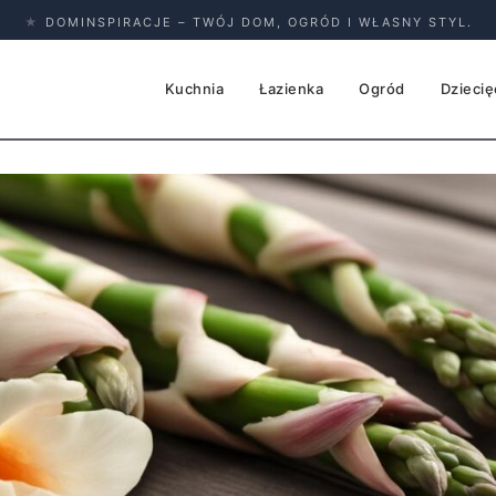
★
DOMINSPIRACJE – TWÓJ DOM, OGRÓD I WŁASNY STYL.
Kuchnia
Łazienka
Ogród
Dziecię