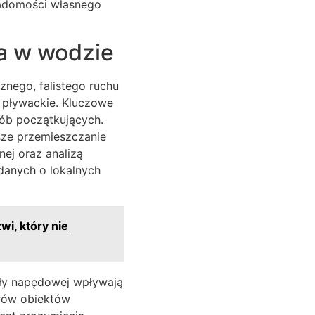
adomości własnego
ia w wodzie
znego, falistego ruchu
 pływackie. Kluczowe
sób początkujących.
sze przemieszczanie
ej oraz analizą
danych o lokalnych
i, który nie
iły napędowej wpływają
trów obiektów