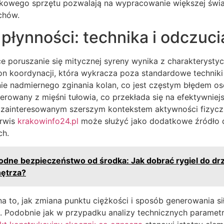
kowego sprzętu pozwalają na wypracowanie większej świ
uchów.
płynności: technika i odczuc
 poruszanie się mitycznej syreny wynika z charakterystyc
on koordynacji, która wykracza poza standardowe techniki
nie nadmiernego zginania kolan, co jest częstym błędem o
rowany z mięśni tułowia, co przekłada się na efektywniej
zainteresowanym szerszym kontekstem aktywności fizyczn
erwis
krakowinfo24.pl
może służyć jako dodatkowe źródło 
ch.
dne bezpieczeństwo od środka: Jak dobrać rygiel do drzw
nętrza?
a to, jak zmiana punktu ciężkości i sposób generowania s
. Podobnie jak w przypadku analizy technicznych parame