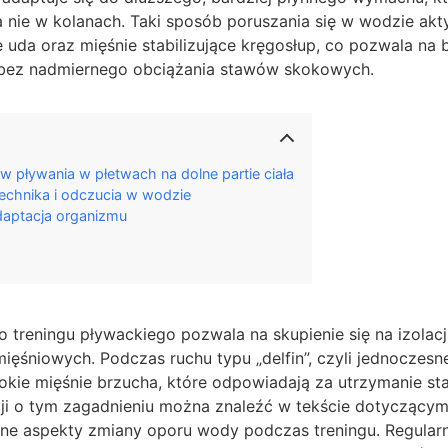
 nie w kolanach. Taki sposób poruszania się w wodzie akt
uda oraz mięśnie stabilizujące kręgosłup, co pozwala na
 bez nadmiernego obciążania stawów skokowych.
w pływania w płetwach na dolne partie ciała
technika i odczucia w wodzie
daptacja organizmu
treningu pływackiego pozwala na skupienie się na izolacj
ęśniowych. Podczas ruchu typu „delfin”, czyli jednoczesn
ie mięśnie brzucha, które odpowiadają za utrzymanie stab
cji o tym zagadnieniu można znaleźć w tekście dotyczący
zne aspekty zmiany oporu wody podczas treningu. Regular