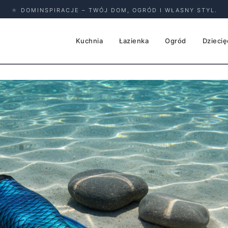
★
DOMINSPIRACJE – TWÓJ DOM, OGRÓD I WŁASNY STYL.
Kuchnia
Łazienka
Ogród
Dziecię