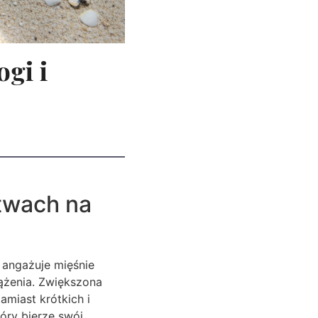
gi i
twach na
 angażuje mięśnie
ążenia. Zwiększona
amiast krótkich i
óry bierze swój