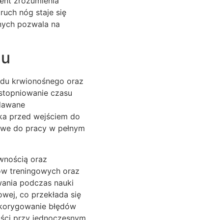
ent zrozumienia
ruch nóg staje się
nych pozwala na
mu
adu krwionośnego oraz
 stopniowanie czasu
ddawane
wka przed wejściem do
owe do pracy w pełnym
wnością oraz
ów treningowych oraz
wania podczas nauki
owej, co przekłada się
 korygowanie błędów
ości przy jednoczesnym