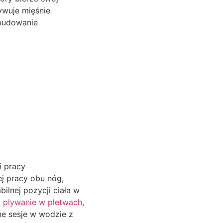
ywuje mięśnie
 budowanie
i pracy
ej pracy obu nóg,
ilnej pozycji ciała w
m
plywanie w pletwach
,
ne sesje w wodzie z