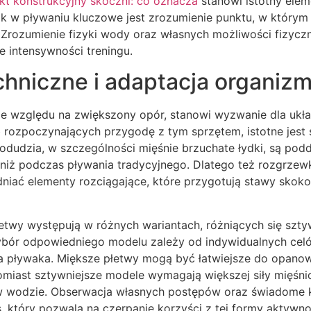
kt konstrukcyjny skoczni: co oznacza
stanowi istotny elem
tak w pływaniu kluczowe jest zrozumienie punktu, w którym 
rozumienie fizyki wody oraz własnych możliwości fizycz
 intensywności treningu.
chniczne i adaptacja organiz
ze względu na zwiększony opór, stanowi wyzwanie dla ukł
 rozpoczynających przygodę z tym sprzętem, istotne jest
 podudzia, w szczególności mięśnie brzuchate łydki, są po
y niż podczas pływania tradycyjnego. Dlatego też rozgrze
iać elementy rozciągające, które przygotują stawy skok
etwy występują w różnych wariantach, różniących się szty
ybór odpowiedniego modelu zależy od indywidualnych cel
 pływaka. Miększe płetwy mogą być łatwiejsze do opano
tomiast sztywniejsze modele wymagają większej siły mięśni
w wodzie. Obserwacja własnych postępów oraz świadome
, który pozwala na czerpanie korzyści z tej formy aktywn