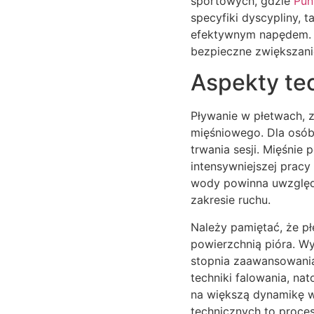
sportowych, gdzie
Pun
specyfiki dyscypliny, 
efektywnym napędem. Z
bezpieczne zwiększanie
Aspekty te
Pływanie w płetwach, 
mięśniowego. Dla osób
trwania sesji. Mięśnie
intensywniejszej prac
wody powinna uwzględn
zakresie ruchu.
Należy pamiętać, że pł
powierzchnią pióra. W
stopnia zaawansowania
techniki falowania, na
na większą dynamikę 
technicznych to proces