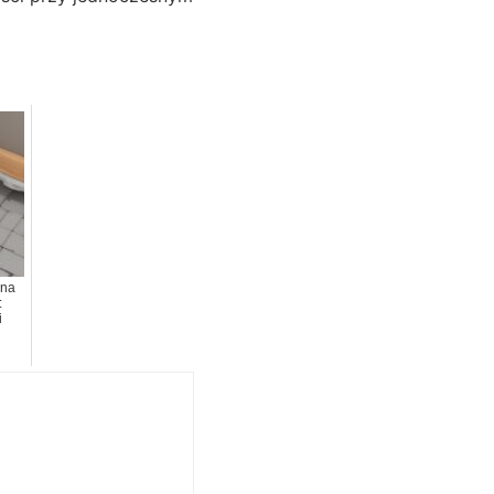
 na
:
i