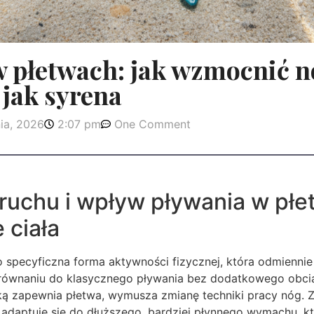
 płetwach: jak wzmocnić no
 jak syrena
ia, 2026
2:07 pm
One Comment
ruchu i wpływ pływania w płe
 ciała
 specyficzna forma aktywności fizycznej, która odmiennie
równaniu do klasycznego pływania bez dodatkowego obci
ką zapewnia płetwa, wymusza zmianę techniki pracy nóg. Z
 adaptuje się do dłuższego, bardziej płynnego wymachu, kt