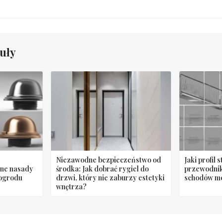
uły
Niezawodne bezpieczeństwo od
Jaki profil 
zne nasady
środka: Jak dobrać rygiel do
przewodnik
 ogrodu
drzwi, który nie zaburzy estetyki
schodów m
wnętrza?