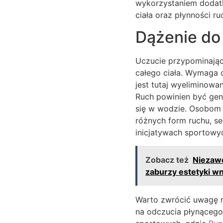
wykorzystaniem dodat
ciała oraz płynności r
Dążenie do 
Uczucie przypominające
całego ciała. Wymaga 
jest tutaj wyeliminowa
Ruch powinien być gene
się w wodzie. Osobom 
różnych form ruchu, s
inicjatywach sportowy
Zobacz też
Niezawo
zaburzy estetyki w
Warto zwrócić uwagę n
na odczucia płynącego