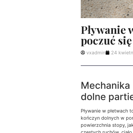
Pływanie w
poczuć się
vxadmin
24 kwietn
Mechanika 
dolne partie
Pływanie w płetwach to
kończyn dolnych w po
powierzchnia stopy, ja
częstych ruchów, ciało