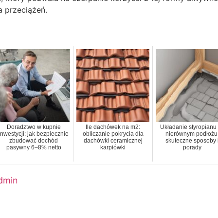
a przeciążeń.
Doradztwo w kupnie
Ile dachówek na m2:
Układanie styropianu
inwestycji: jak bezpiecznie
obliczanie pokrycia dla
nierównym podłożu
zbudować dochód
dachówki ceramicznej
skuteczne sposoby 
pasywny 6–8% netto
karpiówki
porady
dmin