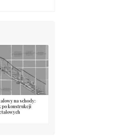
stalowy na schody:
 po konstrukcji
etalowych