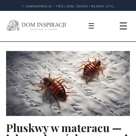
★
DOMINSPIRACJE – TWÓJ DOM, OGRÓD I WŁASNY STYL.
☰
☰
Pluskwy w materacu —