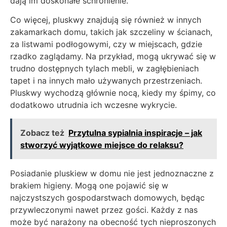
dają im doskonałe schronienie.
Co więcej, pluskwy znajdują się również w innych
zakamarkach domu, takich jak szczeliny w ścianach,
za listwami podłogowymi, czy w miejscach, gdzie
rzadko zaglądamy. Na przykład, mogą ukrywać się w
trudno dostępnych tylach mebli, w zagłębieniach
tapet i na innych mało używanych przestrzeniach.
Pluskwy wychodzą głównie nocą, kiedy my śpimy, co
dodatkowo utrudnia ich wczesne wykrycie.
Zobacz też
Przytulna sypialnia inspiracje – jak
stworzyć wyjątkowe miejsce do relaksu?
Posiadanie pluskiew w domu nie jest jednoznaczne z
brakiem higieny. Mogą one pojawić się w
najczystszych gospodarstwach domowych, będąc
przywleczonymi nawet przez gości. Każdy z nas
może być narażony na obecność tych nieproszonych