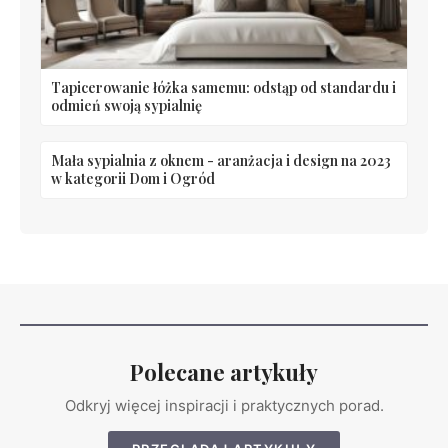
Tapicerowanie łóżka samemu: odstąp od standardu i
odmień swoją sypialnię
Mała sypialnia z oknem - aranżacja i design na 2023
w kategorii Dom i Ogród
Polecane artykuły
Odkryj więcej inspiracji i praktycznych porad.