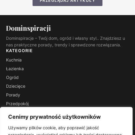
PRZEGLĄDAJ ARTYKUŁY
Dominspiracji
Dominspiracje – Twój dom, ogród i własny styl.. Znajdziesz u
nas praktyczne porady, trendy i sprawdzone rozwiązania.
KATEGORIE
Kuchnia
Łazienka
Ogród
Dziecięce
Porady
Przedpokój
Salon
Cenimy prywatność użytkowników
Stoliki
Używamy plików cookie, aby poprawić jakość
INFORMACJE
przeglądania, wyświetlać reklamy lub treści dostosowane