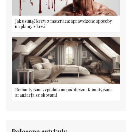
Jak usunąć krew z materaca: sprawdzone sposoby
na plamy z krwi
Romantyczna sypialnia na poddaszu: Klimatyczna
aranżacja ze skosami
Polecane artykuły