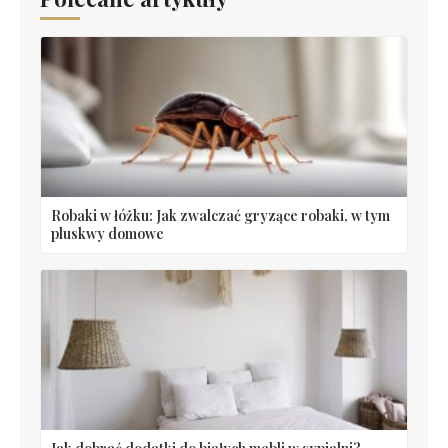
Robaki w łóżku: Jak zwalczać gryzące robaki, w tym
pluskwy domowe