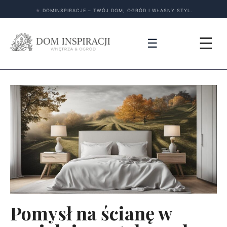
★
DOMINSPIRACJE – TWÓJ DOM, OGRÓD I WŁASNY STYL.
☰
☰
Pomysł na ścianę w