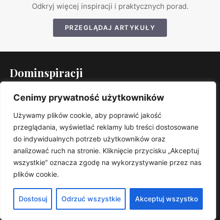
Odkryj więcej inspiracji i praktycznych porad.
PRZEGLĄDAJ ARTYKUŁY
Dominspiracji
Dominspiracje – Twój dom, ogród i własny styl.. Znajdziesz u
Cenimy prywatność użytkowników
nas praktyczne porady, trendy i sprawdzone rozwiązania.
KATEGORIE
Używamy plików cookie, aby poprawić jakość
Kuchnia
przeglądania, wyświetlać reklamy lub treści dostosowane
do indywidualnych potrzeb użytkowników oraz
Łazienka
analizować ruch na stronie. Kliknięcie przycisku „Akceptuj
Ogród
wszystkie” oznacza zgodę na wykorzystywanie przez nas
Dziecięce
plików cookie.
Porady
Przedpokój
Dostosuj
Odrzuć wszystkie
Akceptuj wszystko
Salon