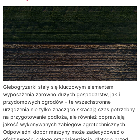
Glebogryzarki stały się kluczowym elementem
wyposażenia zarówno dużych gospodarstw, jak i
przydomowych ogrodów – te wszechstronne
urządzenia nie tylko znacząco skracają czas potrzebny
na przygotowanie podłoża, ale również poprawiają
jakość wykonywanych zabiegów agrotechnicznych.
Odpowiedni dobór maszyny może zadecydować o
efektywności całego przedsięwzięcia, dlatego przed