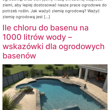
ziemi, aby lepiej dostosować nasze prace ogrodowe do
potrzeb roślin. Jak ważyć ziemię ogrodową? Ważyć
ziemię ogrodową jest […]
Ile chloru do basenu na
1000 litrów wody –
wskazówki dla ogrodowych
basenów