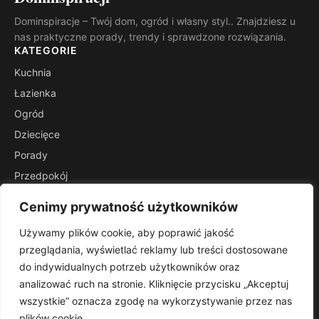
Dominspiracje – Twój dom, ogród i własny styl.. Znajdziesz u
nas praktyczne porady, trendy i sprawdzone rozwiązania.
KATEGORIE
Kuchnia
Łazienka
Ogród
Dziecięce
Porady
Przedpokój
Salon
Cenimy prywatność użytkowników
Stoliki
Używamy plików cookie, aby poprawić jakość
INFORMACJE
przeglądania, wyświetlać reklamy lub treści dostosowane
Kontakt
do indywidualnych potrzeb użytkowników oraz
Mapa witryny
analizować ruch na stronie. Kliknięcie przycisku „Akceptuj
Polityka prywatności
wszystkie” oznacza zgodę na wykorzystywanie przez nas
plików cookie.