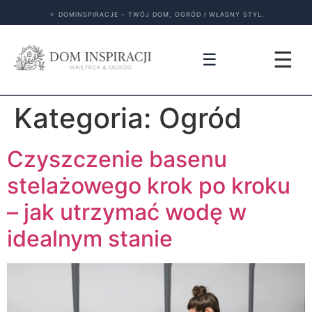
★
DOMINSPIRACJE – TWÓJ DOM, OGRÓD I WŁASNY STYL.
☰
☰
Kategoria:
Ogród
Czyszczenie basenu
stelażowego krok po kroku
– jak utrzymać wodę w
idealnym stanie