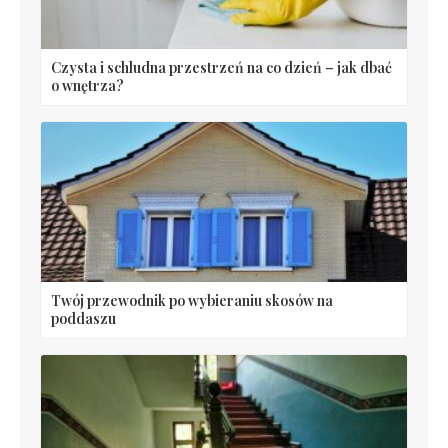
Czysta i schludna przestrzeń na co dzień – jak dbać
o wnętrza?
Twój przewodnik po wybieraniu skosów na
poddaszu