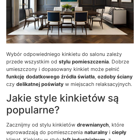
Wybór odpowiedniego kinkietu do salonu zależy
przede wszystkim od
stylu pomieszczenia
. Dobrze
umieszczony i dopasowany kinkiet może pełnić
funkcję
dodatkowego źródła światła
,
ozdoby ściany
czy
delikatnej poświaty
w miejscach relaksacyjnych.
Jakie style kinkietów są
popularne?
Zacznijmy od stylu kinkietów
drewnianych
, które
wprowadzają do pomieszczenia
naturalny
i
ciepły
klimat. Kinkiety w stylu
loft industrialnym
, z