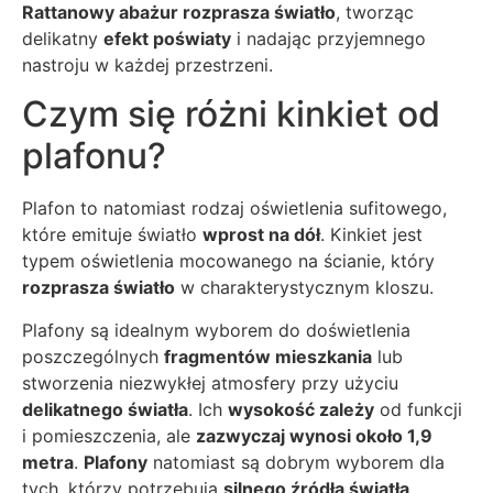
Rattanowy abażur rozprasza światło
, tworząc
delikatny
efekt poświaty
i nadając przyjemnego
nastroju w każdej przestrzeni.
Czym się różni kinkiet od
plafonu?
Plafon to natomiast rodzaj oświetlenia sufitowego,
które emituje światło
wprost na dół
. Kinkiet jest
typem oświetlenia mocowanego na ścianie, który
rozprasza światło
w charakterystycznym kloszu.
Plafony są idealnym wyborem do doświetlenia
poszczególnych
fragmentów mieszkania
lub
stworzenia niezwykłej atmosfery przy użyciu
delikatnego światła
. Ich
wysokość zależy
od funkcji
i pomieszczenia, ale
zazwyczaj wynosi około 1,9
metra
.
Plafony
natomiast są dobrym wyborem dla
tych, którzy potrzebują
silnego źródła światła