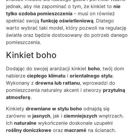
jednak, aby nie zapominać o tym, że kinkiet to
nie
tylko ozdoba pomieszczenia
– musi on również
spełniać swoją
funkcję oświetleniową
. Dlatego
warto wybrać taki model, który pozwoli na regulację
światła oraz będzie dostosowany do potrzeb danego
pomieszczenia.
Kinkiet boho
Dodając do swojej aranżacji kinkiet
boho
, twój dom
nabierze
ciepłego
klimatu
i
orientalnego
stylu
.
Wykonany z
drewna lub rattanu
, wprowadzi do
pomieszczenia naturalny akcent i stworzy
przytulną
atmosferę
.
Kinkiety
drewniane w stylu boho
odnajdą się
zarówno w
jasnych
, jak i
ciemniejszych
wnętrzach.
Ich
naturalne
wykończenie doskonale uzupełni
rośliny doniczkowe
oraz
macramé
na ścianach.