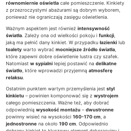
równomiernie oświetla
całe pomieszczenie. Kinkiety
z przezroczystymi abażurami są dobrym wyborem,
ponieważ nie ograniczają zasięgu oświetlenia.
Ważnym aspektem jest również
intensywność
światła
. Zależy ona od wielkości pokoju i
funkcji
,
jaką ma pełnić dany kinkiet. W przypadku
łazienki
lub
toalety
warto wybrać
mocniejsze źródło światła
,
które zapewni dobre oświetlenie lustra czy szafek.
Natomiast
w sypialni
lepiej postawić na
delikatne
światło
, które wprowadzi przyjemną
atmosferę
relaksu
.
Ostatnim punktem wartym przemyślenia jest
styl
kinkietu
– powinien komponować się z
wystrojem
całego pomieszczenia. Ważne też, aby dobrać
odpowiednią
wysokość montażu
–
dwustronne
powinny wisieć na wysokości
160-170 cm
, a
jednostronne
na około
190 cm
. Odpowiednio
dobrany kinkiet to kluczowy element dekoracyjny i