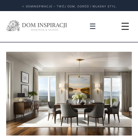
★
DOMINSPIRACJE – TWÓJ DOM, OGRÓD I WŁASNY STYL.
☰
☰