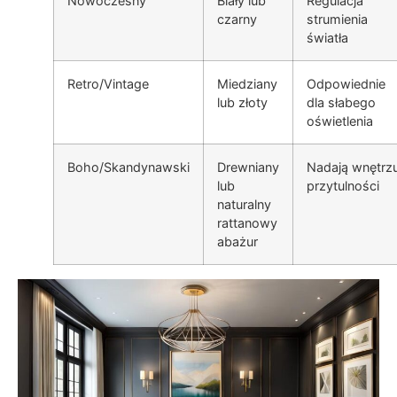
Nowoczesny
Biały lub
Regulacja
czarny
strumienia
światła
Retro/Vintage
Miedziany
Odpowiednie
lub złoty
dla słabego
oświetlenia
Boho/Skandynawski
Drewniany
Nadają wnętrz
lub
przytulności
naturalny
rattanowy
abażur