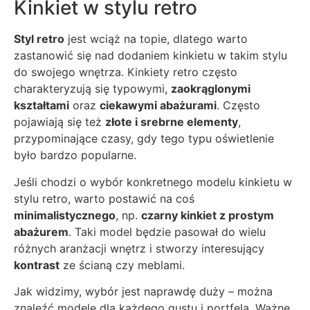
Kinkiet w stylu retro
Styl retro
jest wciąż na topie, dlatego warto
zastanowić się nad dodaniem kinkietu w takim stylu
do swojego wnętrza. Kinkiety retro często
charakteryzują się typowymi,
zaokrąglonymi
kształtami
oraz
ciekawymi abażurami
. Często
pojawiają się też
złote i srebrne elementy
,
przypominające czasy, gdy tego typu oświetlenie
było bardzo popularne.
Jeśli chodzi o wybór konkretnego modelu kinkietu w
stylu retro, warto postawić na coś
minimalistycznego
, np.
czarny kinkiet z prostym
abażurem
. Taki model będzie pasował do wielu
różnych aranżacji wnętrz i stworzy interesujący
kontrast
ze ścianą czy meblami.
Jak widzimy, wybór jest naprawdę duży – można
znaleźć modele dla każdego gustu i portfela. Ważne