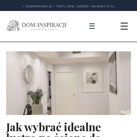
★
DOMINSPIRACJE – TWÓJ DOM, OGRÓD I WŁASNY STYL.
☰
☰
Jak wybrać idealne