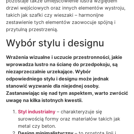
pozostaje także umiejscowienie lustra względem
drzwi wejściowych oraz innych elementów wystroju,
takich jak szafki czy wieszaki – harmonijne
zestawienie tych elementów zaowocuje spójną i
przytulną przestrzenią.
Wybór stylu i designu
Wrażenia wizualne i uczucie przestronności, jakie
wprowadza lustro na ścianę do przedpokoju, są
niezaprzeczalnie urzekające. Wybór
odpowiedniego stylu i designu może jednak
stanowić wyzwanie dla niejednej osoby.
Zastanawiając się nad tym aspektem, warto zwrócić
uwagę na kilka istotnych kwestii.
Styl industrialny
– charakteryzuje się
surowością formy oraz materiałów takich jak
metal czy beton.
Design minimalistyczny
– to prostota linii i