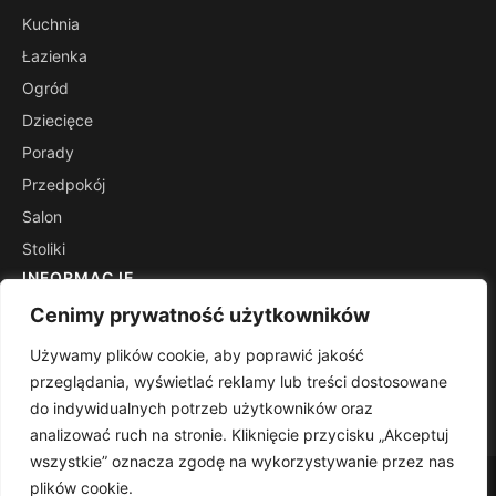
Kuchnia
Łazienka
Ogród
Dziecięce
Porady
Przedpokój
Salon
Stoliki
INFORMACJE
Kontakt
Cenimy prywatność użytkowników
Mapa witryny
Używamy plików cookie, aby poprawić jakość
Polityka prywatności
przeglądania, wyświetlać reklamy lub treści dostosowane
do indywidualnych potrzeb użytkowników oraz
RSS
analizować ruch na stronie. Kliknięcie przycisku „Akceptuj
wszystkie” oznacza zgodę na wykorzystywanie przez nas
© 2026 Dominspiracji. Wszelkie prawa zastrzeżone.
plików cookie.